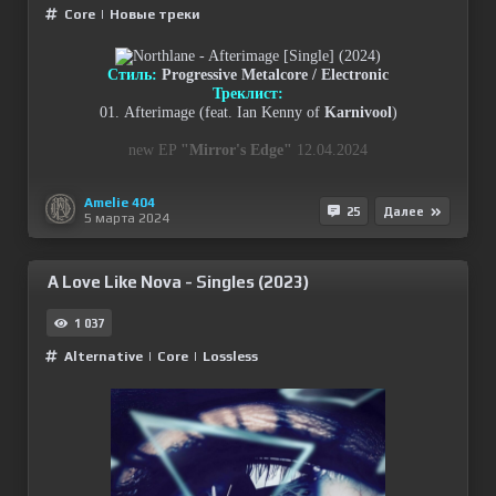
Сore
|
Новые треки
Стиль:
Progressive Metalcore / Electronic
Треклист:
01. Afterimage (feat. Ian Kenny of
Karnivool
)
new EP
"Mirror's Edge"
12.04.2024
Amelie 404
25
Далее
5 марта 2024
A Love Like Nova - Singles (2023)
1 037
Alternative
|
Сore
|
Lossless