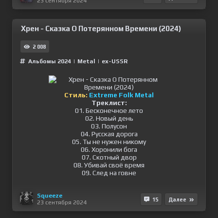
23 сентября 2024
Хрен - Сказка О Потерянном Времени (2024)
2 008
Альбомы 2024
|
Metal
|
ex-USSR
Стиль:
Extreme Folk Metal
Треклист:
01. Бесконечное лето
02. Новый день
03. Полусон
04. Русская дорога
05. Ты не нужен никому
06. Хоронили бога
07. Скотный двор
08. Убивай своё время
09. След на говне
Squeeze
15
Далее
23 сентября 2024