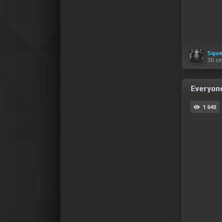
Sque
30 с
Everyone
1 640