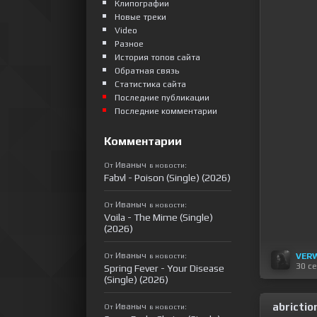
Клипографии
Новые треки
Video
Разное
История топов сайта
Обратная связь
Статистика сайта
Последние публикации
Последние комментарии
Комментарии
Иваныч
От
в новости:
Fabvl - Poison (Single) (2026)
Иваныч
От
в новости:
Voila - The Mime (Single)
(2026)
Иваныч
VER
От
в новости:
30 с
Spring Fever - Your Disease
(Single) (2026)
abrictio
Иваныч
От
в новости: