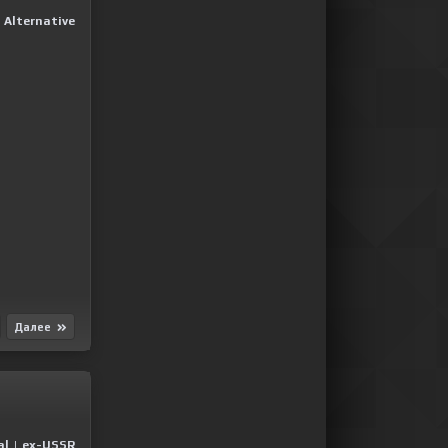
|
Alternative
Далее
al
|
ex-USSR