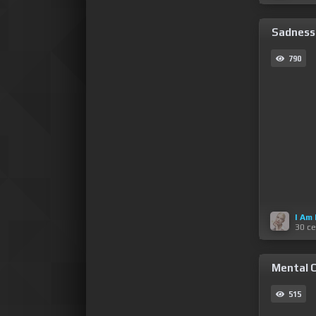
Sadness 
790
I Am
30 с
Mental C
515