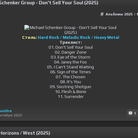
Schenker Group - Don't Sell Your Soul (2025)
Альбомы 2025
|
Стиль:
Hard Rock / Melodic Rock / Heavy Metal
Треклист:
01. Don't Sell Your Soul
02. Danger Zone
03. Eye of the Storm
04. Janey the Fox
05. I Can't Stand Waiting
06. Sign of the Times
07. The Chosen
08. It's You
09. Sixstring Shotgun
10. Flesh & Bone
11. Surrender
sunfire
1
ентября 2025
 Horizons / West (2025)