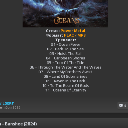
Стиль:
Power Metal
Формат:
FLAC / MP3
Треклист:
01 - Ocean Fever
02 - Back To The Sea
03 - Hoist The Sail
04 - Caribbean Shores
05 - Turn Of The Tide
06 - Through The Water And The Waves
07 - Where My Brothers Await
08 - Land Of Submarines
09 - Raven In The Dark
10 - To The Realm Of Gods
11 - Oceans Of Eternity
WILDERT
0
ентября 2025
n - Banshee (2024)