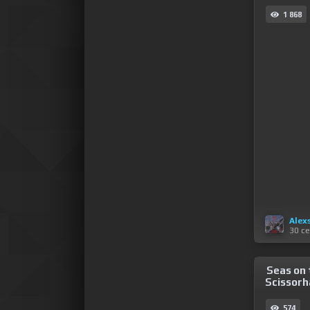
1 868
Alex
30 с
Seas on 
Scissorha
574