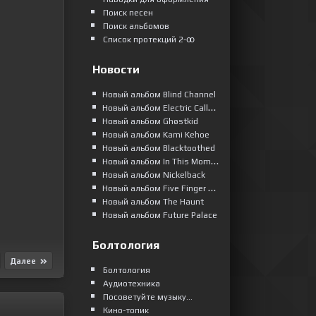
Поиск песен
Поиск альбомов
Список протекций 2-ꝏ
Новости
Новый альбом Blind Channel
Новый альбом Electric Callboy
Новый альбом Ghøstkid
Новый альбом Kami Kehoe
Новый альбом Blacktoothed
Новый альбом In This Moment
Новый альбом Nickelback
Новый альбом Five Finger Death Punch
Новый альбом The Haunt
Новый альбом Future Palace
Болтология
Далее
Болтология
Аудиотехника
Посоветуйте музыку...
Кино-топик