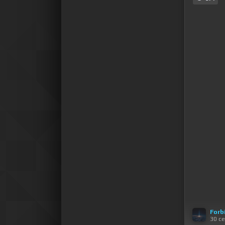
Forb
30 с