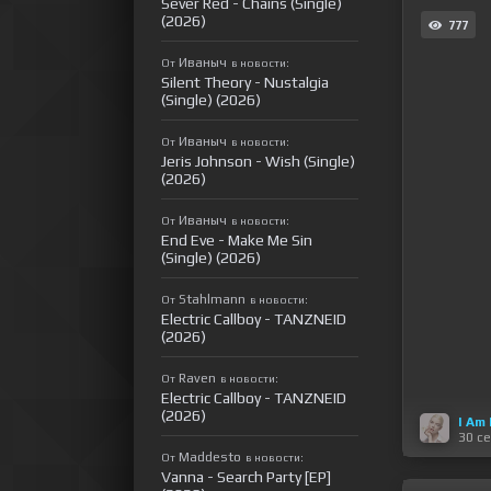
Sever Red - Chains (Single)
(2026)
777
Иваныч
От
в новости:
Silent Theory - Nustalgia
(Single) (2026)
Иваныч
От
в новости:
Jeris Johnson - Wish (Single)
(2026)
Иваныч
От
в новости:
End Eve - Make Me Sin
(Single) (2026)
Stahlmann
От
в новости:
Electric Callboy - TANZNEID
(2026)
Raven
От
в новости:
Electric Callboy - TANZNEID
(2026)
I Am
30 с
Maddesto
От
в новости:
Vanna - Search Party [EP]