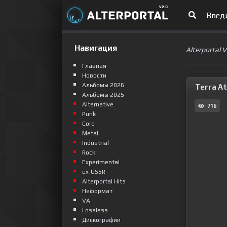
Навигация
Alterportal 
Главная
Новости
Альбомы 2026
Terra At
Альбомы 2025
Alternative
716
Punk
Сore
Metal
Industrial
Rock
Experimental
ex-USSR
Alterportal Hits
Неформат
VA
Lossless
Дискографии