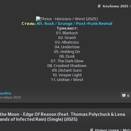
Альбомы 2025
Стиль:
Alt. Rock / Grunge / Post-Punk Revival
Треклист:
01. Blackout
02. Gnash
03. Albatross
04. Undertow
05. Holding On
06. Dusk
07. The Dark Glow
08. Crooked Shadows
09. Distant Suns
10. Vesper Light
11. Unitive / West
sunfire
6
ентября 2025
the Moon - Edge Of Reason (feat. Thomas Polychuck & Lena
nds of Infected Rain) (Single) (2025)
Новые треки
|
Met