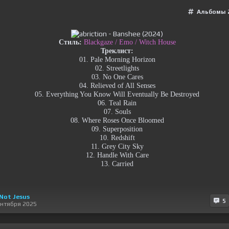
Альбомы 
Стиль:
Blackgaze / Emo / Witch House
Треклист:
01. Pale Morning Horizon
02. Streetlights
03. No One Cares
04. Relieved of All Senses
05. Everything You Know Will Eventually Be Destroyed
06. Teal Rain
07. Souls
08. Where Roses Once Bloomed
09. Superposition
10. Redshift
11. Grey City Sky
12. Handle With Care
13. Carried
 Not Jesus
5
ентября 2025