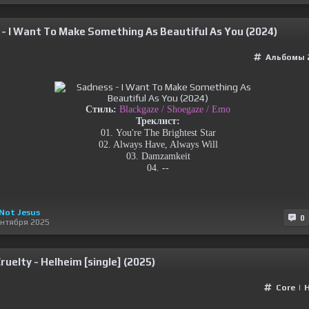
- I Want To Make Something As Beautiful As You (2024)
Альбомы 
Стиль:
Blackgaze / Shoegaze / Emo
Треклист:
01. You're The Brightest Star
02. Always Have, Always Will
03. Damzamkeit
04. --
 Not Jesus
0
ентября 2025
ruelty - Helheim [single] (2025)
Сore
|