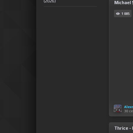
(2026)
Michael 
1 085
Alex
30 с
Thrice -