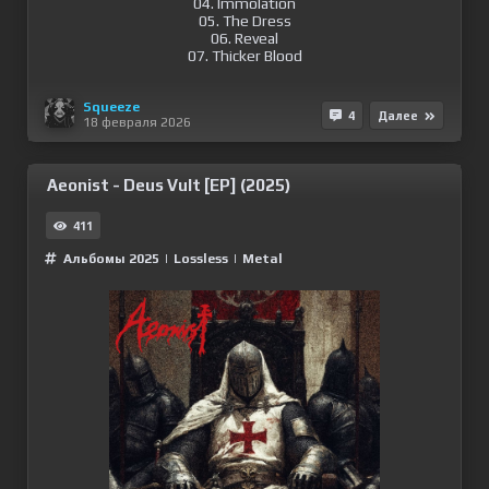
04. Immolation
05. The Dress
06. Reveal
07. Thicker Blood
Squeeze
4
Далее
18 февраля 2026
Aeonist - Deus Vult [EP] (2025)
411
Альбомы 2025
|
Lossless
|
Metal