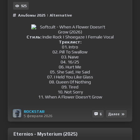
925
Альбомы 2025
|
Alternative
Стиль:
Indie Rock | Shoegaze | Female Vocal
Треклист:
01. Intro
02. Pill To Swallow
03. Naive
04. 16/25
06. Hurt Me
05. She Said, He Said
07. I Held You Like Glass
08. Queen Of Nothing
09. Tired
10. Not Sorry
11. When A Flower Doesn't Grow
ROCKSTAR
6
Далее
5 февраля 2026
Eternios - Mysterium (2025)