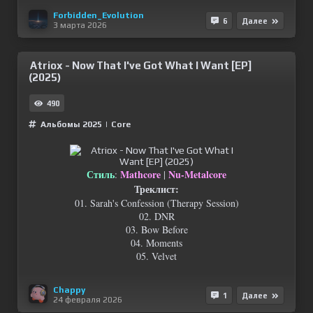
Forbidden_Evolution
6
Далее
3 марта 2026
Atriox - Now That I've Got What I Want [EP]
(2025)
490
Альбомы 2025
|
Сore
Стиль
Mathcore
Nu-Metalcore
:
|
Треклист:
01. Sarah's Confession (Therapy Session)
02. DNR
03. Bow Before
04. Moments
05. Velvet
Chappy
1
Далее
24 февраля 2026