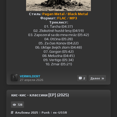
Стиль:
Pagan Metal / Black Metal
Формат:
FLAC / MP3
Треклист:
01. Ťarcha (04:37)
02. Zlokotné husté lesy (04:59)
03. Zapozeral sa do mna mráz (05:42)
04. Otčina (05:28)
05. Za čias Konov (04:22)
06. Ukľaje živých zlom (04:48)
07. Gorgon (05:42)
08. Meluzína (04:45)
09. Vertigo (05:34)
10. Zmar (05:21)
VERWILDERT
2
Далее
27 апреля 2026
кис-кис - классики [EP] (2025)
728
Альбомы 2025
|
Punk
|
ex-USSR