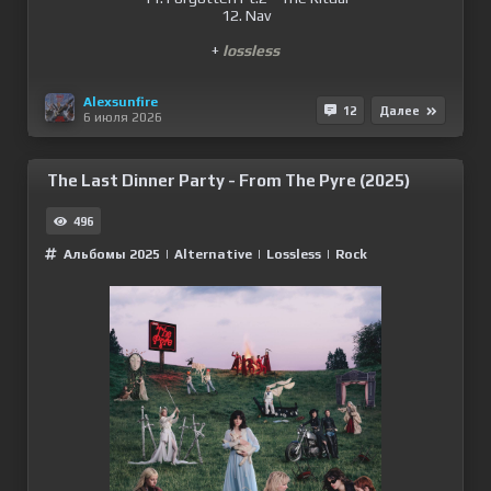
12. Nav
+
lossless
Alexsunfire
12
Далее
6 июля 2026
The Last Dinner Party - From The Pyre (2025)
496
Альбомы 2025
|
Alternative
|
Lossless
|
Rock