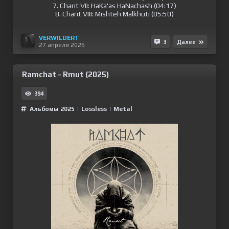
7. Chant VII: HaKa'as HaNachash (04:17)
8. Chant VIII: Mishteh Malkhuti (05:50)
VERWILDERT
3
Далее
27 апреля 2026
Ramchat - Rmut (2025)
394
Альбомы 2025
|
Lossless
|
Metal