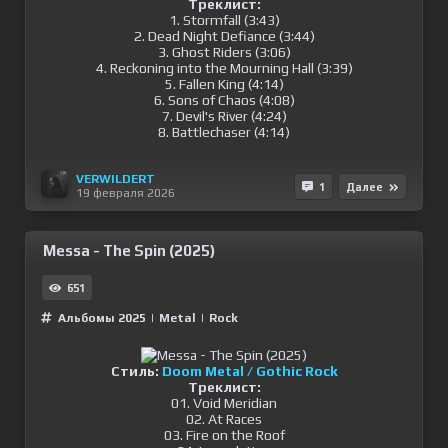
Треклист:
1. Stormfall (3:43)
2. Dead Night Defiance (3:44)
3. Ghost Riders (3:06)
4. Reckoning into the Mourning Hall (3:39)
5. Fallen King (4:14)
6. Sons of Chaos (4:08)
7. Devil's River (4:24)
8. Battlechaser (4:14)
VERWILDERT
1
Далее
19 февраля 2026
Messa - The Spin (2025)
651
Альбомы 2025
|
Metal
|
Rock
Стиль:
Doom Metal / Gothic Rock
Треклист:
01. Void Meridian
02. At Races
03. Fire on the Roof