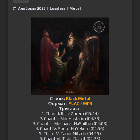
Альбомы 2025
|
Lossless
|
Metal
Стиль:
Black Metal
Формат:
FLAC / MP3
Треклист:
1. Chant I: Ra'al Zorem (05:14)
2. Chant II: Shir Hashirim (04:33)
3. Chant III: Mesharet HaShilton (04:03)
4. Chant IV: Sodot HaYekum (04:56)
5. Chant V: Tanur Nitzchi (04:55)
6. Chant VI: Tisha Daltot (04:23)