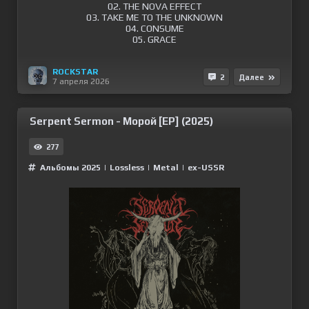
02. THE NOVA EFFECT
03. TAKE ME TO THE UNKNOWN
04. CONSUME
05. GRACE
ROCKSTAR
2
Далее
7 апреля 2026
Serpent Sermon - Морой [EP] (2025)
277
Альбомы 2025
|
Lossless
|
Metal
|
ex-USSR