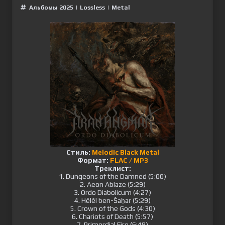
Альбомы 2025
|
Lossless
|
Metal
Стиль:
Melodic Black Metal
Формат:
FLAC / MP3
Треклист:
1. Dungeons of the Damned (5:00)
2. Aeon Ablaze (5:29)
3. Ordo Diabolicum (4:27)
4. Hêlēl ben-Šaḥar (5:29)
5. Crown of the Gods (4:30)
6. Chariots of Death (5:57)
7. Primordial Fire (6:48)