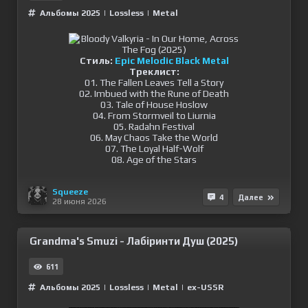
Альбомы 2025
|
Lossless
|
Metal
Стиль:
Epic Melodic Black Metal
Треклист:
01. The Fallen Leaves Tell a Story
02. Imbued with the Rune of Death
03. Tale of House Hoslow
04. From Stormveil to Liurnia
05. Radahn Festival
06. May Chaos Take the World
07. The Loyal Half-Wolf
08. Age of the Stars
Squeeze
4
Далее
28 июня 2026
Grandma's Smuzi - Лабіринти Душ (2025)
611
Альбомы 2025
|
Lossless
|
Metal
|
ex-USSR