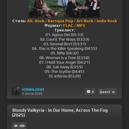
Стиль:
Alt. Rock / Baroque Pop / Art Rock / Indie Rock
Формат:
FLAC / MP3
Треклист:
01. Agnus Dei (05:33)
02. Count The Ways (03:59)
03. Second Best (03:31)
04. This is the Killer Speaking (04:55)
05. Rifle (04:32)
06. Woman is a Tree (03:58)
07. I Hold Your Anger (04:21)
08. Sail Away (03:59)
09. The Scythe (04:45)
10. Inferno (03:29)
VERWILDERT
0
Далее
1 июля 2026
Bloody Valkyria - In Our Home, Across The Fog
(2025)
486