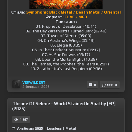
Стиль:
Symphonic Black Metal / Death Metal / Oriental
Формат:
FLAC / MP3
Треклист:
01. Prophet of Desolation (10:14)
02. The Day Zarathustra Turned Dark (02:48)
03. Tower of Silence (05:03)
04. On Aeshma’s Wings (05:43)
05. Elegie (03:39)
06. In Their Darkest Aquarium (06:17)
07. As She Drowns (03:17)
08. Upon the Mortal Blight (10:28)
09. The Flames, the Prophet, the Tears (02:01)
10. Zarathustra’s Last Requiem (02:36)
VERWILDERT
0
Далее
2 февраля 2026
Throne Of Selene - World Stained In Apathy [EP]
(2025)
1 367
Альбомы 2025
|
Lossless
|
Metal