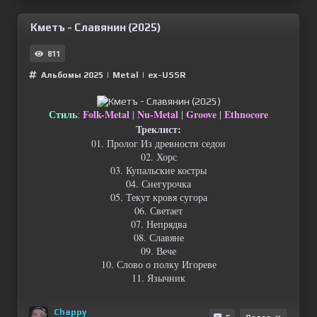
Кметъ - Славянин (2025)
811
Альбомы 2025
|
Metal
|
ex-USSR
Стиль
Folk-Metal
Nu-Metal
Groove
Ethnocore
:
|
|
|
Треклист:
01. Пролог Из древности седои‌
02. Хорс
03. Купальские костры
04. Снегурочка
05. Текут кровя сугора
06. Светает
07. Непрядва
08. Славяне
09. Вече
10. Слово о полку Игореве
11. Язычник
Chappy