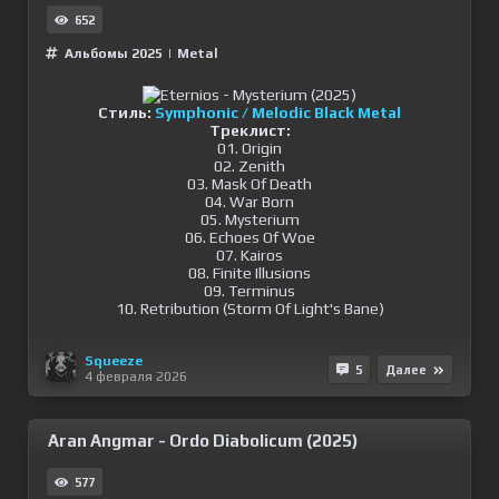
652
Альбомы 2025
|
Metal
Стиль:
Symphonic / Melodic Black Metal
Треклист:
01. Origin
02. Zenith
03. Mask Of Death
04. War Born
05. Mysterium
06. Echoes Of Woe
07. Kairos
08. Finite Illusions
09. Terminus
10. Retribution (Storm Of Light's Bane)
Squeeze
5
Далее
4 февраля 2026
Aran Angmar - Ordo Diabolicum (2025)
577