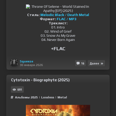
Стиль
:
Melodic Black / Death Metal
Формат:
FLAC / MP3
Треклист:
01. Intro
02. Wind of Grief
03. Snow As My Grave
04. Never Born Again
+FLAC
Squeeze
16
Далее
30 января 2026
Cytotoxin - Biographyte (2025)
691
Альбомы 2025
|
Lossless
|
Metal