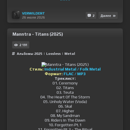
VERWILDERT
2
Далее
26 июля 2026
Manntra - Titans (2025)
2 191
Альбомы 2025
|
Lossless
|
Metal
Стиль:
Industrial Metal / Folk Metal
Формат:
FLAC / MP3
Треклист:
01. Ceremony
02. Titans
03. Teuta
04. The Heart Of The Storm
05. Unholy Water (Voda)
06. Skal
07. Higher
08. My Sandman
09. Riders In The Dawn
10. Forgotten Pt.1
11. Forgotten Pt.2 - The Ritual