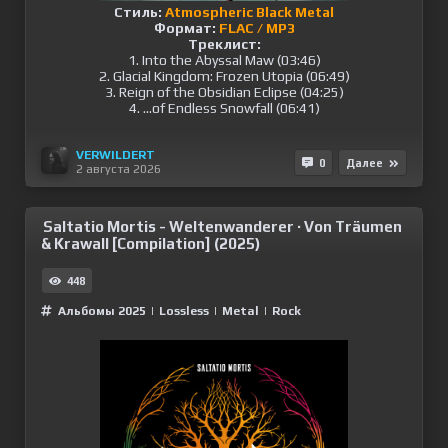
Стиль:
Atmospheric Black Metal
Формат:
FLAC / MP3
Треклист:
1. Into the Abyssal Maw (03:46)
2. Glacial Kingdom: Frozen Utopia (06:49)
3. Reign of the Obsidian Eclipse (04:25)
4. ...of Endless Snowfall (06:41)
VERWILDERT
0
Далее
2 августа 2026
Saltatio Mortis - Weltenwanderer · Von Träumen
& Krawall [Compilation] (2025)
448
Альбомы 2025
|
Lossless
|
Metal
|
Rock