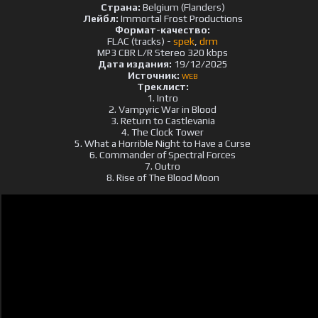
Страна:
Belgium (Flanders)
Лейбл:
Immortal Frost Productions
Формат-качество:
FLAC (tracks) -
spek
,
drm
MP3 CBR L/R Stereo 320 kbps
Дата издания:
19/12/2025
Источник:
WEB
Треклист:
1. Intro
2. Vampyric War in Blood
3. Return to Castlevania
4. The Clock Tower
5. What a Horrible Night to Have a Curse
6. Commander of Spectral Forces
7. Outro
8. Rise of The Blood Moon