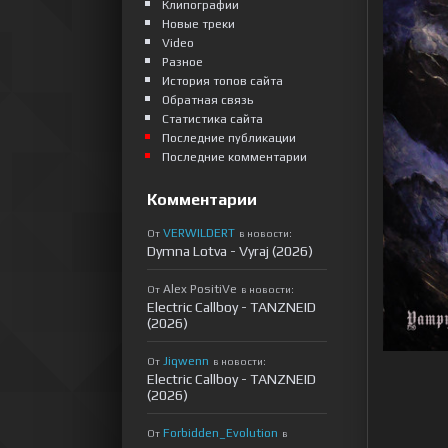
Клипографии
Новые треки
Video
Разное
История топов сайта
Обратная связь
Статистика сайта
Последние публикации
Последние комментарии
Комментарии
VERWILDERT
От
в новости:
Dymna Lotva - Vyraj (2026)
Alex PositiVe
От
в новости:
Electric Callboy - TANZNEID
(2026)
Jiqwenn
От
в новости:
Electric Callboy - TANZNEID
(2026)
Forbidden_Evolution
От
в