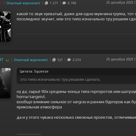
25 декабря 2025 (
Опытный журналист
1 271
6 748
какой то звук хуеватый, даже для одно мужчина группа, тот
посолиднее звучит, или это типо изначально тру решили сд
RT
25 декабря 2025 (
Опытный журналист
521
2 214
Цитата: Squeeze
это типо изначально тру решили сделать
ну да, сырьё 90х средины-конца типа горгоротов или шатра
horna/sargeist.
вообще влияние сильное от vargrav и ранних бургеров как бу
прикольная атмосфера
да и у этого чувака несколько смежных проектов, отличимы
--------------------