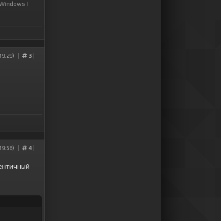
 Windows
|
19:29)
3
19:58)
4
тентичный