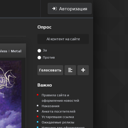
Авторизация
Опрос
AI контент на сайте
За
less
|
Metal
Против
Голосовать
Важно
Правила сайта и
оформления новостей
Наказания
Анкета посетителей
Устаревшая ссылка
Ожидаемые релизы
Наводки для оформления