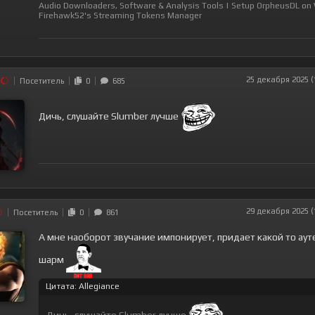
Audio Downloaders, Software & Analysis Tools
|
Setup OrpheusDL on
Firehawk52's Streaming Tokens Manager
25 декабря 2025 (
Посетитель
0
685
Дичь, слушайте Slumber лучше
29 декабря 2025 (
Посетитель
0
861
А мне наоборот звучание импонирует, придает какой то ау
шарм
Цитата: Allegiance