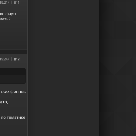
18:21)
1
 же фауст
елать?
19:24)
2
угских финнов
дто,
х по тематике