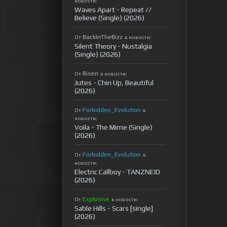
новости:
Waves Apart - Repeat //
Believe (Single) (2026)
BackInTheBizz
От
в новости:
Silent Theory - Nustalgia
(Single) (2026)
Risen
От
в новости:
Jutes - Chin Up, Beautiful
(2026)
Forbidden_Evolution
От
в
новости:
Voila - The Mime (Single)
(2026)
Forbidden_Evolution
От
в
новости:
Electric Callboy - TANZNEID
(2026)
Explosive
От
в новости:
Sable Hills - Scars [single]
(2026)