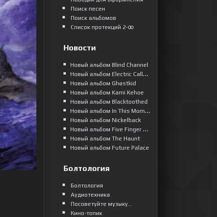
Поиск песен
Поиск альбомов
Список протекций 2-ꝏ
Новости
Новый альбом Blind Channel
Новый альбом Electric Callboy
Новый альбом Ghøstkid
Новый альбом Kami Kehoe
Новый альбом Blacktoothed
Новый альбом In This Moment
Новый альбом Nickelback
Новый альбом Five Finger Death Punch
Новый альбом The Haunt
Новый альбом Future Palace
Болтология
Болтология
Аудиотехника
Посоветуйте музыку...
Кино-топик