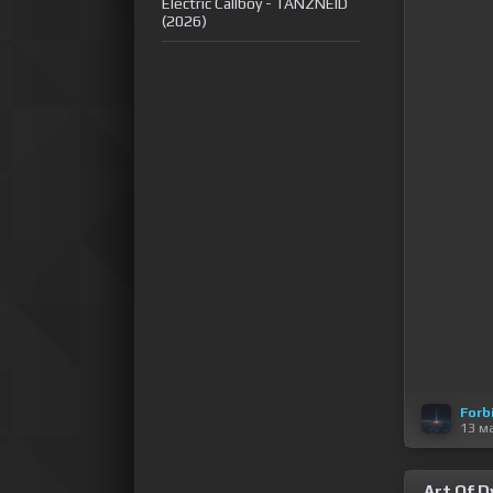
Electric Callboy - TANZNEID
(2026)
Forb
13 м
Art Of Dy