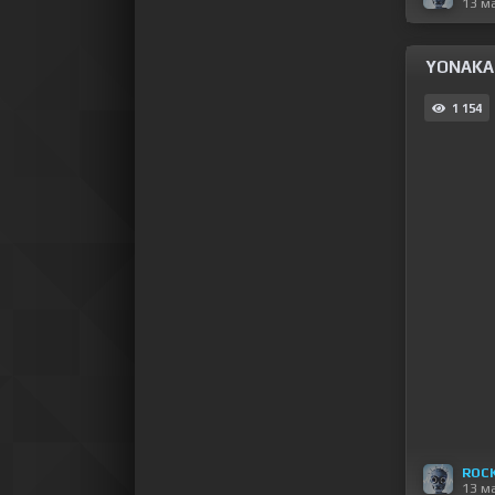
13 м
YONAKA -
1 154
ROC
13 м