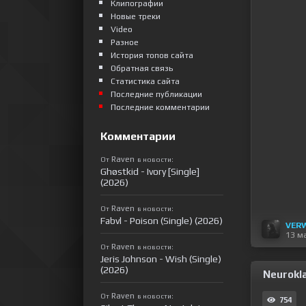
Клипографии
Новые треки
Video
Разное
История топов сайта
Обратная связь
Статистика сайта
Последние публикации
Последние комментарии
Комментарии
Raven
От
в новости:
Ghøstkid - Ivory [Single]
(2026)
Raven
От
в новости:
Fabvl - Poison (Single) (2026)
VER
13 м
Raven
От
в новости:
Jeris Johnson - Wish (Single)
(2026)
Neurokla
Raven
От
в новости:
754