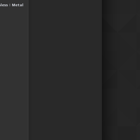
less
|
Metal