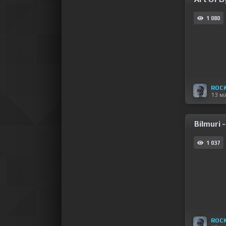
1 080
ROC
13 м
Bilmuri 
1 037
ROC