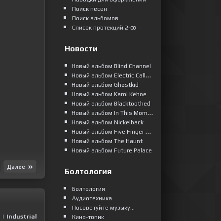
Поиск песен
Поиск альбомов
Список протекций 2-ꝏ
Новости
Новый альбом Blind Channel
Новый альбом Electric Callboy
Новый альбом Ghøstkid
Новый альбом Kami Kehoe
Новый альбом Blacktoothed
Новый альбом In This Moment
Новый альбом Nickelback
Новый альбом Five Finger Death Punch
Новый альбом The Haunt
Новый альбом Future Palace
Далее
Болтология
Болтология
Аудиотехника
Посоветуйте музыку...
|
Industrial
Кино-топик