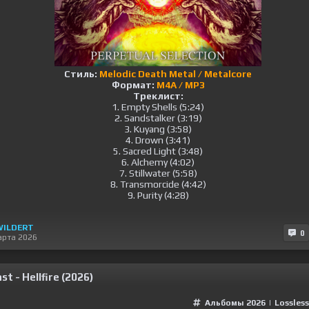
Стиль:
Melodic Death Metal / Metalcore
Формат:
M4A / MP3
Треклист:
1. Empty Shells (5:24)
2. Sandstalker (3:19)
3. Kuyang (3:58)
4. Drown (3:41)
5. Sacred Light (3:48)
6. Alchemy (4:02)
7. Stillwater (5:58)
8. Transmorcide (4:42)
9. Purity (4:28)
WILDERT
0
арта 2026
st - Hellfire (2026)
Альбомы 2026
|
Lossless