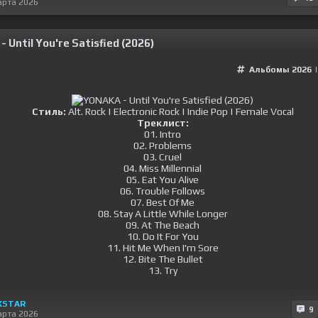
арта 2026
 Until You're Satisfied (2026)
Альбомы 2026
Стиль:
Alt. Rock | Electronic Rock | Indie Pop | Female Vocal
Треклист:
01. Intro
02. Problems
03. Cruel
04. Miss Millennial
05. Eat You Alive
06. Trouble Follows
07. Best Of Me
08. Stay A Little While Longer
09. At The Beach
10. Do It For You
11. Hit Me When I'm Sore
12. Bite The Bullet
13. Try
KSTAR
9
арта 2026