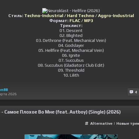
Стиль:
Techno-Industrial / Hard Techno / Aggro-Industrial
Формат:
FLAC / MP3
Треклист:
01. Descent
02. Blighted
03. Dethrone (Feat. Mechanical Vein)
04. Godslayer
05. Hellfire (Feat. Mechanical Vein)
06. Ignite
07. Succubus
08. Succubus (Gladiatorz Club Edit)
09. Threshold
10. Lilith
on88
4
арта 2026
- Самое Плохое Во Мне (feat. Autboy) (Single) (2026)
Alternative
|
Новые тре