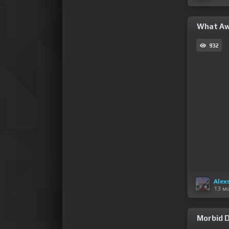
What Awa
932
Alex
13 м
Morbid D