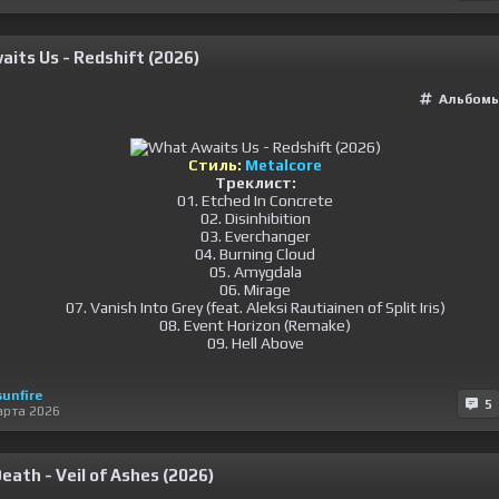
its Us - Redshift (2026)
Альбомы
Стиль:
Metalcore
Треклист:
01. Etched In Concrete
02. Disinhibition
03. Everchanger
04. Burning Cloud
05. Amygdala
06. Mirage
07. Vanish Into Grey (feat. Aleksi Rautiainen of Split Iris)
08. Event Horizon (Remake)
09. Hell Above
sunfire
5
арта 2026
eath - Veil of Ashes (2026)