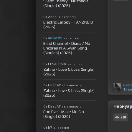
Silent Theory - Nustalgia
(Single) (2026)
Anas2z
От
в новости:
Electric Callboy - TANZNEID
(2026)
arukashi
От
в новости:
Blind Channel - Diana / No
Encores In A Swan Song
(Singles) (2026)
FESALONIK
От
в новости:
Zahna - Love & Loss (Single)
(2026)
dem
DeadAl1ve
От
в новости:
13 м
Zahna - Love & Loss (Single)
(2026)
Неонуар 
DeadAl1ve
От
в новости:
End Eve - Make Me Sin
(Single) (2026)
738
h7
От
в новости: