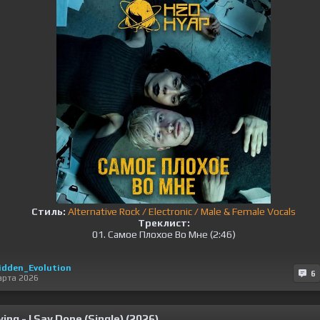
Стиль:
Alternative Rock / Electronic / Male & Female Vocals
Треклист:
01. Самое Плохое Во Мне (2:46)
idden_Evolution
6
арта 2026
ing - I Say Done (Single) (2026)