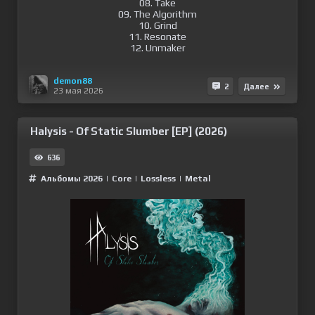
08. Take
09. The Algorithm
10. Grind
11. Resonate
12. Unmaker
demon88
2
Далее
23 мая 2026
Halysis - Of Static Slumber [EP] (2026)
636
Альбомы 2026
|
Сore
|
Lossless
|
Metal