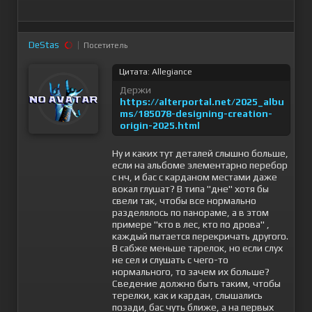
DeStas
Посетитель
Цитата: Allegiance
Держи
https://alterportal.net/2025_albu
ms/185078-designing-creation-
origin-2025.html
Ну и каких тут деталей слышно больше,
если на альбоме элементарно перебор
с нч, и бас с карданом местами даже
вокал глушат? В типа "дне" хотя бы
свели так, чтобы все нормально
разделялось по панораме, а в этом
примере "кто в лес, кто по дрова" ,
каждый пытается перекричать другого.
В сабже меньше тарелок, но если слух
не сел и слушать с чего-то
нормального, то зачем их больше?
Сведение должно быть таким, чтобы
терелки, как и кардан, слышались
позади, бас чуть ближе, а на первых