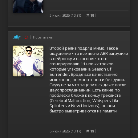
5 июня 2026 (13:21)
18
Billy1
Посетитель
Второй релиз подряд мимо. Такое
ощущение что все песни ABR загрузили
в нейронку и на основе этого
сгенерировали 11 новых треков
которые упаковали в Season Of
Surrender. Вроде всё качественно
исполнено, но монотонно и без души.
Слуху не за что зацепиться даже после
двух прослушиваний. Есть какие-то
проблески ближе к концу треклиста
(Cerebral Malfunction, Whispers Like
Splinters и New Horizons), но они
быстро выветриваются из памяти
6 июня 2026 (18:17)
19