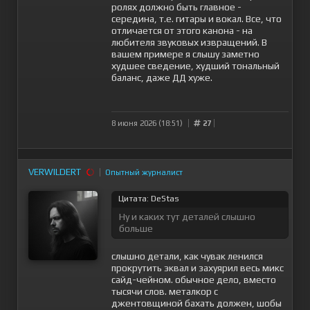
ролях должно быть главное -
середина, т.е. гитары и вокал. Все, что
отличается от этого канона - на
любителя звуковых извращений. В
вашем примере я слышу заметно
худшее сведение, худший тональный
баланс, даже ДД хуже.
8 июня 2026 (18:51)
27
VERWILDERT
Опытный журналист
Цитата: DeStas
Ну и каких тут деталей слышно
больше
слышно детали, как чувак ленился
прокрутить эквал и захуярил весь микс
сайд-чейном. обычное дело, вместо
тысячи слов. металкор с
джентовщиной бахать должен, шобы