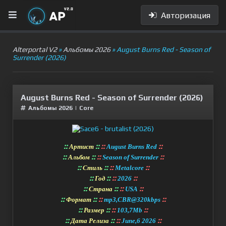
Авторизация
Alterportal V2
»
Альбомы 2026
» August Burns Red - Season of
Surrender (2026)
August Burns Red - Season of Surrender (2026)
Альбомы 2026
|
Сore
::
::
::
::
Артист
August Burns Red
::
::
::
::
Альбом
Season of Surrender
::
::
::
::
Стиль
Metalcore
::
::
::
::
Год
2026
::
::
::
::
Страна
USA
::
::
::
::
Формат
mp3,CBR@320kbps
::
::
::
::
Размер
103,7Mb
::
::
::
::
Дата Релиза
June,6 2026