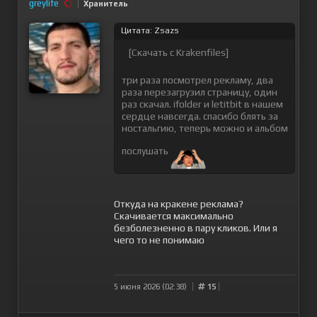
greylife
Хранитель
Цитата: Zsazs
[Скачать с Krakenfiles]
три раза посмотрел рекламу, два
раза перезагрузил страницу, один
раз скачал. ifolder и letitbit в нашем
сердце навсегда. спасибо блять за
ностальгию, теперь можно и альбом
послушать
Откуда на кракене реклама?
Скачивается максимально
безболезненно в пару кликов. Или я
чего то не понимаю
5 июня 2026 (02:38)
15