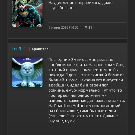
Наудивление понравилось, даже
слушабельно
7 июня 2026 (14:06)
21
Leo3
Хранитель
Последние 2 у них самое реально
проблемное - фиты. На прошлом - Лич,
который нормальным певцом не был
никогда. Здесь - этот скисший бомж из
бывшей TDWP. Нахрена его выпустили
вообще? Сидел бы в своей поп-
ссанине, ему ж нормально. Тут что-то
пропердел неполную минуту -
извольте, халявная денюжка ни за что.
На Phantom Anthem у них последний
раз были яркие, самобытные вещи
(еле-еле 2, но хоть что-то). Дальше -
"ну ABR, ну ок".