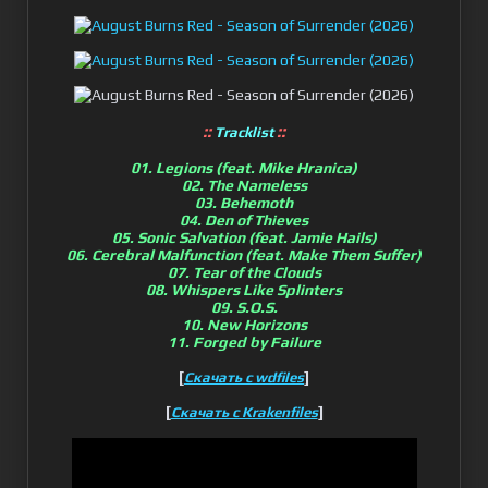
::
::
Tracklist
01. Legions (feat. Mike Hranica)
02. The Nameless
03. Behemoth
04. Den of Thieves
05. Sonic Salvation (feat. Jamie Hails)
06. Cerebral Malfunction (feat. Make Them Suffer)
07. Tear of the Clouds
08. Whispers Like Splinters
09. S.O.S.
10. New Horizons
11. Forged by Failure
[
]
Скачать с wdfiles
[
]
Скачать с Krakenfiles