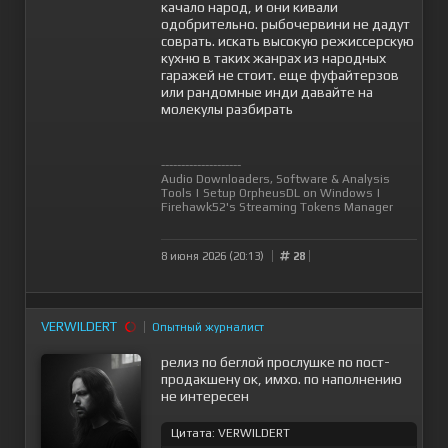
качало народ, и они кивали
одобрительно. рыбочервини не дадут
соврать. искать высокую режиссерскую
кухню в таких жанрах из народных
гаражей не стоит. еще фуфайтерзов
или рандомные инди давайте на
молекулы разбирать
--------------------
Audio Downloaders, Software & Analysis
Tools
|
Setup OrpheusDL on Windows
|
Firehawk52's Streaming Tokens Manager
8 июня 2026 (20:13)
28
VERWILDERT
Опытный журналист
релиз по беглой прослушке по пост-
продакшену ок, имхо. по наполнению
не интересен
Цитата: VERWILDERT