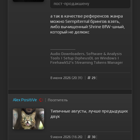
пост-продакшену
а так в качестве референсов жанра
можно Sempiternal брингов взять,
либо вычищенный Shrine BfW-шный,
который не делюкс
--------------------
Audio Downloaders, Software & Analysis
Tools
|
Setup OrpheusDL on Windows
|
Firehawk52's Streaming Tokens Manager
8 июня 2026 (20:31)
29
Alex PositiVe
Посетитель
Типичные августы, лучше предыдущих
двух
9 июня 2026 (16:26)
30