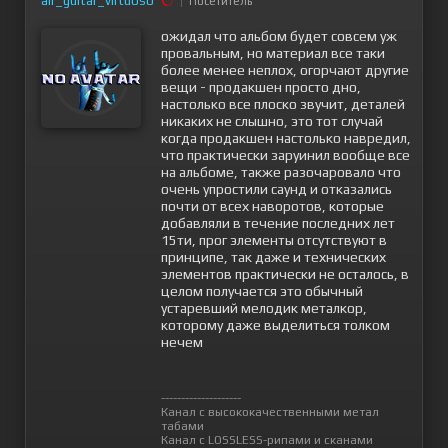
air_guitar_virtuoso
Посетитель
ожидал что альбом будет совсем уж
провальным, но материал все таки
более менее неплох, огорчают другие
вещи - продакшен просто дно,
настолько все плоско звучит, деталей
никаких не слышно, это тот случай
когда продакшен настолько навредил,
что практически заруинил вообще все
на альбоме, также разочаровало что
очень упростили саунд и отказались
почти от всех наворотов, которые
добавляли в течение последних лет
15ти, прог элементы отсутствуют в
принципе, так даже и технических
элементов практически не осталось, в
целом получается это обычный
устаревший мелодик металкор,
которому даже выделиться толком
нечем
--------------------
Канал с высококачественными метал
табами
Канал с LOSSLESS-рипами и сканами