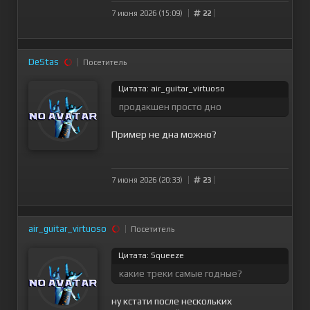
7 июня 2026 (15:09)
22
DeStas
Посетитель
Цитата: air_guitar_virtuoso
продакшен просто дно
Пример не дна можно?
7 июня 2026 (20:33)
23
air_guitar_virtuoso
Посетитель
Цитата: Squeeze
какие треки самые годные?
ну кстати после нескольких