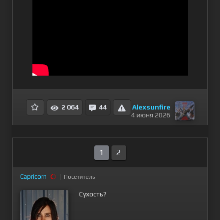
Alexsunfire
2 064
44
4 июня 2026
1
2
Capricorn
Посетитель
Сухость?