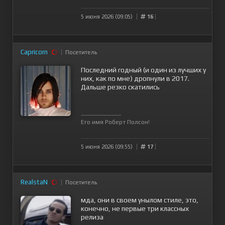
5 июня 2026 (09:05)
16
Capricorn
Посетитель
Последний годный (и один из лучших у
них, как по мне) дропнули в 2017.
Дальше резко скатились
--------------------
Его имя Роберт Полсон!
5 июня 2026 (09:55)
17
RealstaN
Посетитель
мда, они в своем унылом стиле, это,
конечно, не первые три классных
релиза