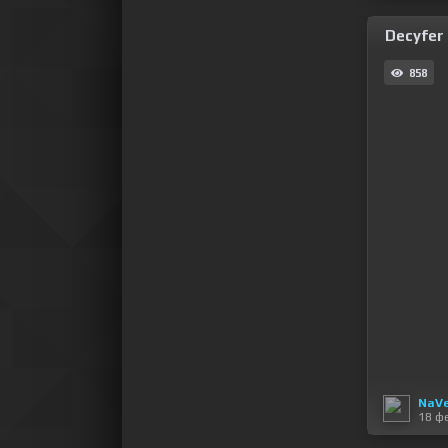
Decyfer 
858
NaV
18 ф