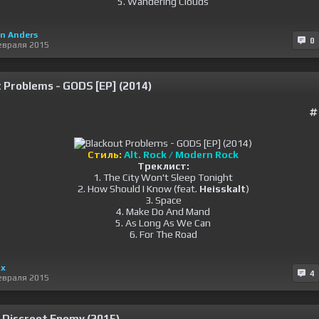
5. Wandering Clouds
n Anders
0
евраля 2015
 Problems - GODS [EP] (2014)
Стиль:
Alt. Rock / Modern Rock
Треклист:
1. The City Won't Sleep Tonight
2. How Should I Know (feat.
Heisskalt
)
3. Space
4. Make Do And Mand
5. As Long As We Can
6. For The Road
lx
4
евраля 2015
 Discreet Enemy (2015)