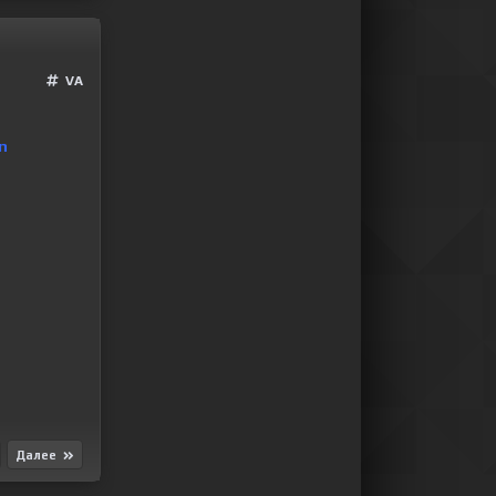
VA
an
Далее