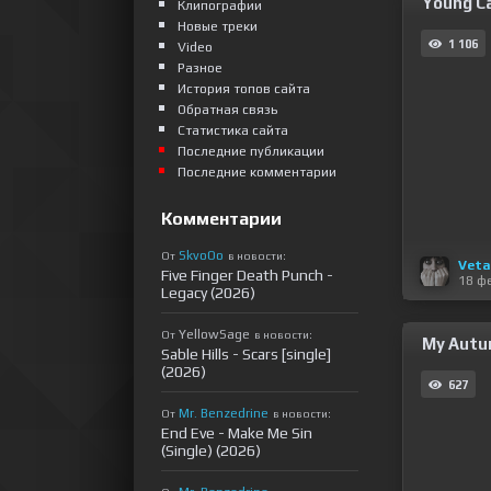
Young Car
Клипографии
Новые треки
1 106
Video
Разное
История топов сайта
Обратная связь
Статистика сайта
Последние публикации
Последние комментарии
Комментарии
SkvoOo
От
в новости:
Veta
Five Finger Death Punch -
18 ф
Legacy (2026)
YellowSage
От
в новости:
My Autum
Sable Hills - Scars [single]
(2026)
627
Mr. Benzedrine
От
в новости:
End Eve - Make Me Sin
(Single) (2026)