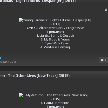
dinals - Lights | Burns | Despair [EP] (2013)
Стиль:
Alternative Rock / Progressive
Треклист:
1. Lights, Burns & Despair
2. My Blood is Yours
3. Eyes Wide Open
4. Winter is Coming
l
4
евраля 2015
n - The Other Lives [New Track] (2015)
Стиль:
Deathcore
Треклист: