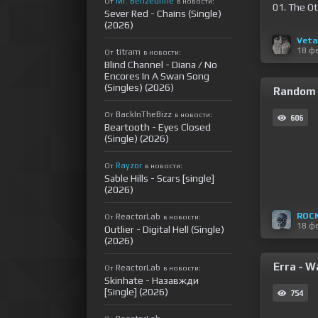
Mr. Benzedrine
От
в новости:
01. The Ot
Sever Red - Chains (Single)
(2026)
Veta
18 ф
titram
От
в новости:
Blind Channel - Diana / No
Encores In A Swan Song
(Singles) (2026)
Random 
BackInTheBizz
От
в новости:
606
Beartooth - Eyes Closed
(Single) (2026)
Rayzor
От
в новости:
Sable Hills - Scars [single]
(2026)
ROC
ReactorLab
От
в новости:
18 ф
Outlier - Digital Hell (Single)
(2026)
Erra - W
ReactorLab
От
в новости:
Skinhate - Назавжди
[Single] (2026)
754