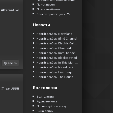
Поиск песен
Поиск альбомов
Alternative
Список протекций 2-ꝏ
Новости
Новый альбом Northlane
Новый альбом Blind Channel
Новый альбом Electric Callboy
Новый альбом Ghøstkid
Новый альбом Kami Kehoe
Новый альбом Blacktoothed
Новый альбом In This Moment
Далее
Новый альбом Nickelback
Новый альбом Five Finger Death Punch
Новый альбом The Haunt
Болтология
ex-USSR
Болтология
Аудиотехника
Посоветуйте музыку...
Кино-топик