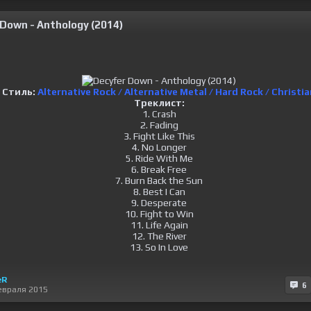
Down - Anthology (2014)
Стиль:
Alternative Rock / Alternative Metal / Hard Rock / Christi
Треклист:
1. Crash
2. Fading
3. Fight Like This
4. No Longer
5. Ride With Me
6. Break Free
7. Burn Back the Sun
8. Best I Can
9. Desperate
10. Fight to Win
11. Life Again
12. The River
13. So In Love
eR
6
евраля 2015