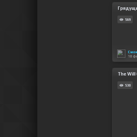
Грядущи
569
Смо
18 ф
The Will 
530