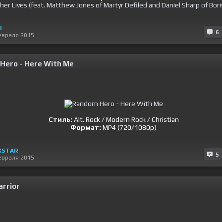
her Lives (feat. Matthew Jones of Martyr Defiled and Daniel Sharp of Bori
l
6
евраля 2015
Hero - Here With Me
Стиль:
Alt. Rock / Modern Rock / Christian
Формат:
MP4 (720/1080p)
KSTAR
5
евраля 2015
arrior