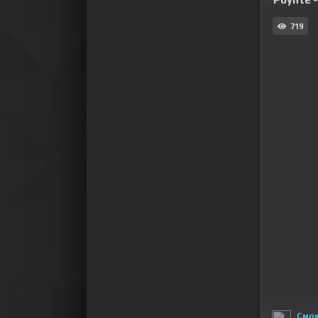
719
Смо