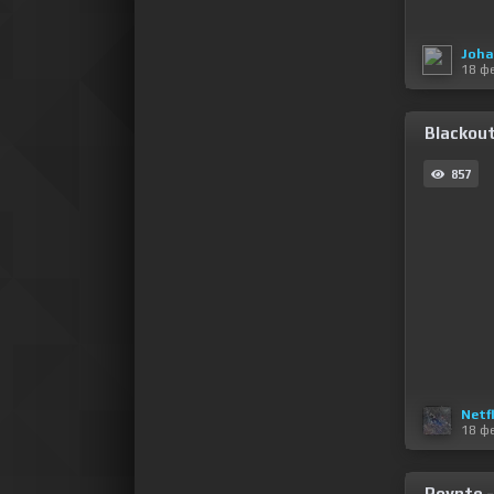
Joha
18 ф
Blackout
857
Netf
18 ф
Poynte -