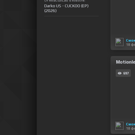
ReactorLab
От
в новости:
Darko US - CUCKOO (EP)
(2026)
Смо
18 ф
Motionle
697
Смо
18 ф