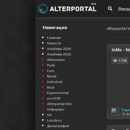
Навигация
Alterportal 
Главная
Новости
Альбомы 2026
InMe - 
Альбомы 2025
Alternative
1 176
Punk
Сore
Metal
Industrial
Rock
Experimental
ex-USSR
Alterportal Hits
Неформат
Taur
18 ф
VA
Lossless
Дискографии