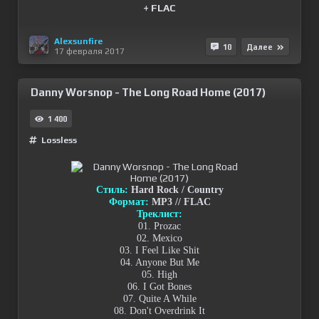
+ FLAC
Alexsunfire
10
Далее
17 февраля 2017
Danny Worsnop - The Long Road Home (2017)
1 400
Lossless
Стиль:
Hard Rock / Country
Формат:
MP3 // FLAC
Треклист:
01. Prozac
02. Mexico
03. I Feel Like Shit
04. Anyone But Me
05. High
06. I Got Bones
07. Quite A While
08. Don't Overdrink It