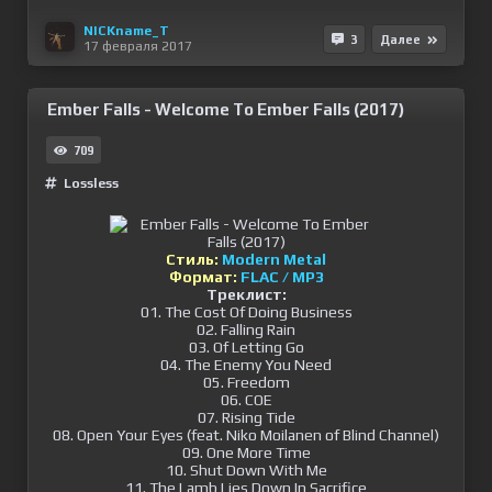
NICKname_T
3
Далее
17 февраля 2017
Ember Falls - Welcome To Ember Falls (2017)
709
Lossless
Стиль:
Modern Metal
Формат:
FLAC / MP3
Треклист:
01. The Cost Of Doing Business
02. Falling Rain
03. Of Letting Go
04. The Enemy You Need
05. Freedom
06. COE
07. Rising Tide
08. Open Your Eyes (feat. Niko Moilanen of Blind Channel)
09. One More Time
10. Shut Down With Me
11. The Lamb Lies Down In Sacrifice