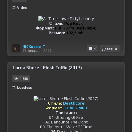
Video
Стиль:
Pop Rock
Формат:
FullHD [1080p] (mp4)
Размер:
102,5 mb
NICKname_T
1
Далее
17 февраля 2017
Lorna Shore - Flesh Coffin (2017)
1 888
Lossless
Стиль:
Deathcore
Формат:
FLAC / MP3
Треклист:
01. Offering Of Fire
02. Denounce The Light
03. The Astral Wake Of Time
04. Desolate Veil