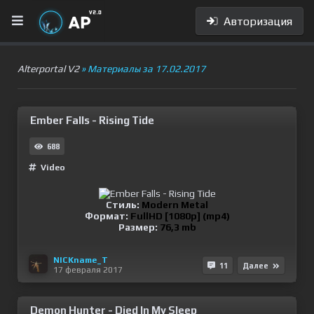
Авторизация
Alterportal V2
» Материалы за 17.02.2017
Ember Falls - Rising Tide
688
Video
Стиль:
Modern Metal
Формат:
FullHD [1080p] (mp4)
Размер:
76,3 mb
NICKname_T
11
Далее
17 февраля 2017
Demon Hunter - Died In My Sleep