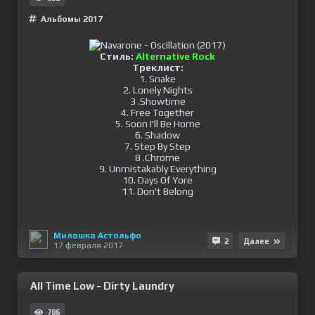
Альбомы 2017
Стиль:
Alternative Rock
Треклист:
1. Snake
2. Lonely Nights
3 .Showtime
4. Free Together
5. Soon I'll Be Home
6. Shadow
7. Step By Step
8 .Chrome
9. Unmistakably Everything
10. Days Of Yore
11. Don't Belong
Милашка Астольфо
2
Далее
17 февраля 2017
All Time Low - Dirty Laundry
706