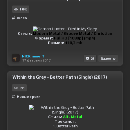
1 043
Video
Стиль:
Modern Metal / Groove Metal / Christian
Формат:
FullHD [1080p] (mp4)
Размер:
110,3 mb
NICKname_T
26
Далее
17 февраля 2017
Within the Grey - Better Path (Single) (2017)
891
Новые треки
Стиль:
Alt. Metal
Треклист:
1. Better Path