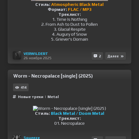
Стиль:
Atmospheric Black Metal
Формат:
FLAC / MP3
Треклист:
1. Time Is Nothing
2. From Ash to Dust to Pollen
3. Glacial Respite
4. Augury of Snow
5. Griever's Domain
VERWILDERT
2
Далее
26 ноября 2025
Worm - Necropalace [single] (2025)
414
Новые треки
|
Metal
Стиль:
Black Metal / Doom Metal
Треклист:
01. Necropalace
Squeeze