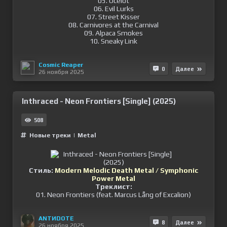
05. Ocelot
06. Evil Lurks
07. Street Kisser
08. Carnivores at the Carnival
09. Alpaca Smokes
10. Sneaky Link
Cosmic Reaper
0
Далее
26 ноября 2025
Inthraced - Neon Frontiers [Single] (2025)
508
Новые треки
|
Metal
Стиль:
Modern Melodic Death Metal / Symphonic
Power Metal
Треклист:
01. Neon Frontiers (feat. Marcus Lång of Excalion)
ANTИDOTE
8
Далее
26 ноября 2025