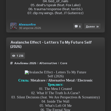
04. bed_of_nails
05. devil's/speak (feat. Fox Lake)
06. trauma/response (feat. ten56.)
07. clip my wings. (feat. JT Gutierrez)
Alexsunfire
6
Далее
30 апреля 2026
Avalanche Effect - Letters To My Future Self
(2026)
1 236
Альбомы 2026
|
Alternative
|
Сore
Стиль:
Metalcore / Alternative Metal / Electronic
Треклист:
01. The Mess I Created
02. What If The Truth Is A Curse?
03. Silent Decisions (feat. We Are Perspectives & Screamistry)
04. Inside The Wall
05. What's Left Of Me
06. The Eternal Now