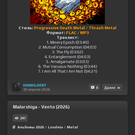
Стиль:
Progressive Death Metal / Thrash Metal
Формат:
FLAC / MP3
Треклист:
1. Misery Epoch (03:40)
2. Mutual Consumption (04:03)
3. The Fly (03:02)
4. Entanglement (04:03)
5. Amalgamate (03:03)
6. The Vacuous Nothing (03:44)
7. I Am All That I Am Not (04:21)
VERWILDERT
0
Далее
30 апреля 2026
Malorshiga - Vento (2026)
247
Альбомы 2026
|
Lossless
|
Metal