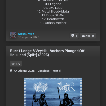
07. Kicked Outta Hell
08. Legend
09. Live Loud
10. Metal Bloody Metal
11. Dogs Of War
12. Deathwitch
13. Unholy Mother
Alexsunfire
1
Далее
30 апреля 2026
Burnt Lodge & Veytik - Anchors Plunged Off
Helluland [Split] (2026)
170
Альбомы 2026
|
Lossless
|
Metal