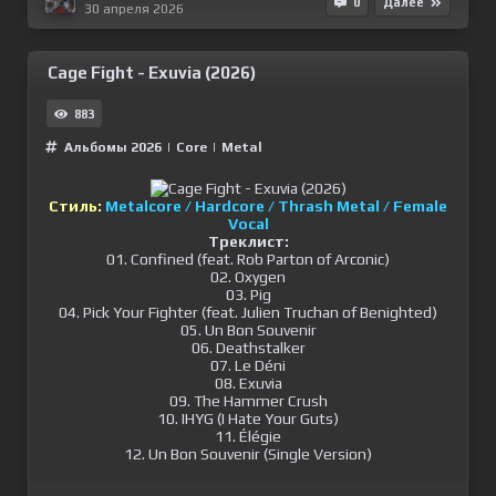
0
Далее
30 апреля 2026
Cage Fight - Exuvia (2026)
883
Альбомы 2026
|
Сore
|
Metal
Стиль:
Metalcore / Hardcore / Thrash Metal / Female
Vocal
Треклист:
01. Confined (feat. Rob Parton of Arconic)
02. Oxygen
03. Pig
04. Pick Your Fighter (feat. Julien Truchan of Benighted)
05. Un Bon Souvenir
06. Deathstalker
07. Le Déni
08. Exuvia
09. The Hammer Crush
10. IHYG (I Hate Your Guts)
11. Élégie
12. Un Bon Souvenir (Single Version)