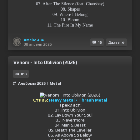
07. After The Silence (feat. Chaosbay)
08. Shapes
09. Where I Belong
10. Bloom
11. The Fire In My Name
Amelie 404
10
Далее
30 апреля 2026
Venom - Into Oblivion (2026)
813
Альбомы 2026
|
Metal
Стиль:
Heavy Metal / Thrash Metal
Треклист:
01. Into Oblivion
02. Lay Down Your Soul
03. Nevermore
04. Man & Beast
05. Death The Leveller
06. As Above So Below