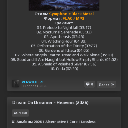
Стиль:
Symphonic Black Metal
Формат:
FLAC / MP3
Треклист:
01. Prelude to Nightfall (03:17)
02. Nocturnal Serenade (05:03)
03. Apotheosis (03:48)
04. Witching Hour (04:39)
05. Reformation of the Trinity (07:27)
06. Gardens of Ithaca (04:06)
07. Where Angels Fear to Tread and Walk Alone (05:38)
08. Good and Ill Are Naught but Hollow Empty Shards (05:02)
09. A Shield of Polished Silver (07:56)
10. Coda (02:30)
VERWILDERT
0
Далее
30 апреля 2026
Dream On Dreamer - Heavens (2026)
1 828
Альбомы 2026
|
Alternative
|
Сore
|
Lossless