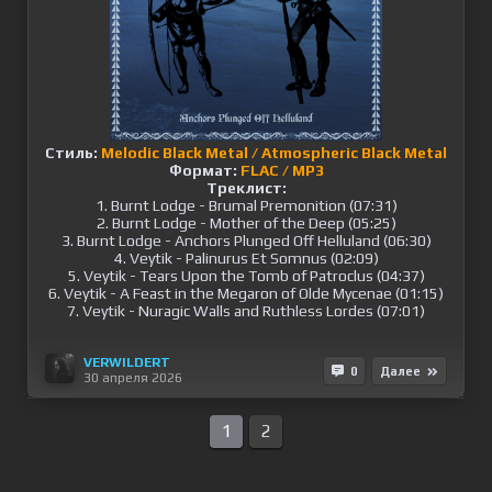
Стиль:
Melodic Black Metal / Atmospheric Black Metal
Формат:
FLAC / MP3
Треклист:
1. Burnt Lodge - Brumal Premonition (07:31)
2. Burnt Lodge - Mother of the Deep (05:25)
3. Burnt Lodge - Anchors Plunged Off Helluland (06:30)
4. Veytik - Palinurus Et Somnus (02:09)
5. Veytik - Tears Upon the Tomb of Patroclus (04:37)
6. Veytik - A Feast in the Megaron of Olde Mycenae (01:15)
7. Veytik - Nuragic Walls and Ruthless Lordes (07:01)
VERWILDERT
0
Далее
30 апреля 2026
1
2