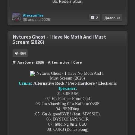
06. Redemption
Alexsunfire
2
Далее
30 апреля 2026
Nvtures Ghost - I Have No Moth And I Must
Scream (2026)
864
Альбомы 2026
|
Alternative
|
Сore
Стиль:
Alternative Rock / Post-Hardcore / Electronic
Треклист:
01. C0PIUM
02. 6ft Further From God
03. Im s0methIng 0f a KaiJu mYs3lF
04. BENDing
05. Gn & goodBYE! (feat. MVSSIE)
06. DYSTOPIAN:NOIR
07. h0ldiNg 0n 2 UuU
08. CUR3 (Bonus Song)