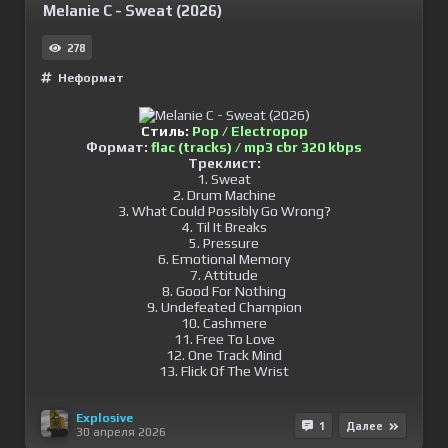
Melanie C - Sweat (2026)
278
Неформат
Стиль:
Pop / Electropop
Формат:
flac (tracks) / mp3 cbr 320 kbps
Треклист:
1. Sweat
2. Drum Machine
3. What Could Possibly Go Wrong?
4. Til It Breaks
5. Pressure
6. Emotional Memory
7. Attitude
8. Good For Nothing
9. Undefeated Champion
10. Cashmere
11. Free To Love
12. One Track Mind
13. Flick Of The Wrist
Explosive
1
Далее
30 апреля 2026