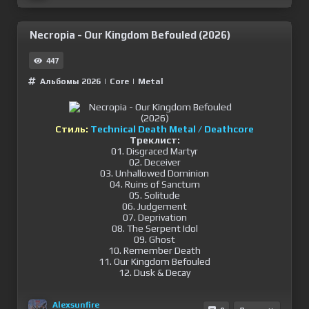
Necropia - Our Kingdom Befouled (2026)
447
Альбомы 2026
|
Сore
|
Metal
Стиль:
Technical Death Metal / Deathcore
Треклист:
01. Disgraced Martyr
02. Deceiver
03. Unhallowed Dominion
04. Ruins of Sanctum
05. Solitude
06. Judgement
07. Deprivation
08. The Serpent Idol
09. Ghost
10. Remember Death
11. Our Kingdom Befouled
12. Dusk & Decay
Alexsunfire