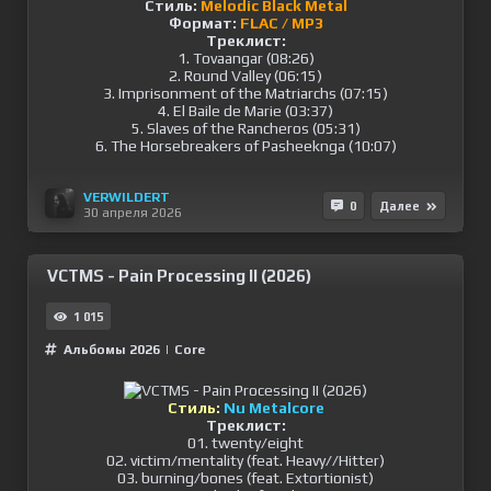
Стиль:
Melodic Black Metal
Формат:
FLAC / MP3
Треклист:
1. Tovaangar (08:26)
2. Round Valley (06:15)
3. Imprisonment of the Matriarchs (07:15)
4. El Baile de Marie (03:37)
5. Slaves of the Rancheros (05:31)
6. The Horsebreakers of Pasheeknga (10:07)
VERWILDERT
0
Далее
30 апреля 2026
VCTMS - Pain Processing II (2026)
1 015
Альбомы 2026
|
Сore
Стиль:
Nu Metalcore
Треклист:
01. twenty/eight
02. victim/mentality (feat. Heavy//Hitter)
03. burning/bones (feat. Extortionist)