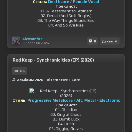
Стиль:
Deathcore / Female Vocal
Треклист:
01. A Testament to Stoicism
02. Denial (And So It Begins)
03. The Way Things Should End
04. And So We Rise
Alexsunfire
0
Далее
30 апреля 2026
Red Keep - Synchronicities (EP) (2026)
656
Альбомы 2026
|
Alternative
|
Сore
Стиль:
Progressive Metalcore / Alt. Metal / Electronic
Треклист:
01. Obsidian
02. King of Chaos
03. Dumb Luck
04. Hush
05. Digging Graves