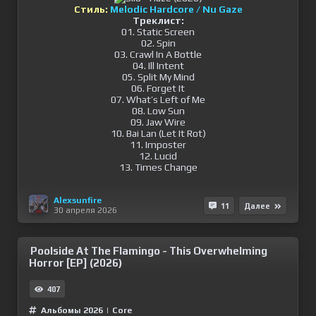
Стиль:
Melodic Hardcore / Nu Gaze
Треклист:
01. Static Screen
02. Spin
03. Crawl In A Bottle
04. Ill Intent
05. Split My Mind
06. Forget It
07. What’s Left of Me
08. Low Sun
09. Jaw Wire
10. Bai Lan (Let It Rot)
11. Imposter
12. Lucid
13. Times Change
Alexsunfire
11
Далее
30 апреля 2026
Poolside At The Flamingo - This Overwhelming
Horror [EP] (2026)
407
Альбомы 2026
|
Сore