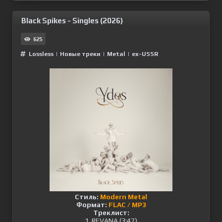
Black Spikes - Singles (2026)
625
Lossless
|
Новые треки
|
Metal
|
ex-USSR
Стиль:
Modern Metal
Формат:
FLAC / MP3
Треклист:
1. REVANA (3:47)