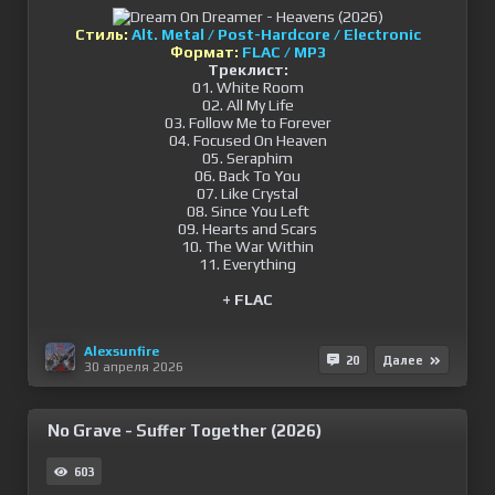
Стиль:
Alt. Metal / Post-Hardcore / Electronic
Формат:
FLAC / MP3
Треклист:
01. White Room
02. All My Life
03. Follow Me to Forever
04. Focused On Heaven
05. Seraphim
06. Back To You
07. Like Crystal
08. Since You Left
09. Hearts and Scars
10. The War Within
11. Everything
+ FLAC
Alexsunfire
20
Далее
30 апреля 2026
No Grave - Suffer Together (2026)
603