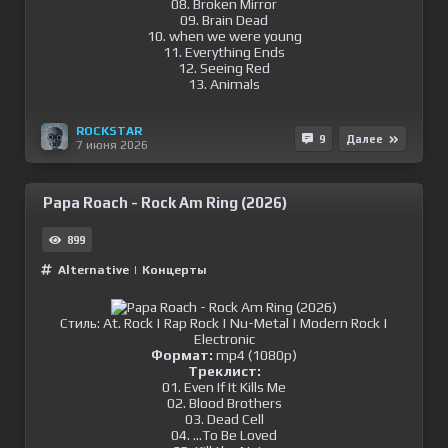
08. Broken Mirror
09. Brain Dead
10. when we were young
11. Everything Ends
12. Seeing Red
13. Animals
ROCKSTAR
9
Далее
7 июня 2026
Papa Roach - Rock Am Ring (2026)
899
Alternative
|
Концерты
Стиль: At. Rock | Rap Rock | Nu-Metal | Modern Rock |
Electronic
Формат:
mp4 (1080p)
Треклист:
01. Even If It Kills Me
02. Blood Brothers
03. Dead Cell
04. ...To Be Loved