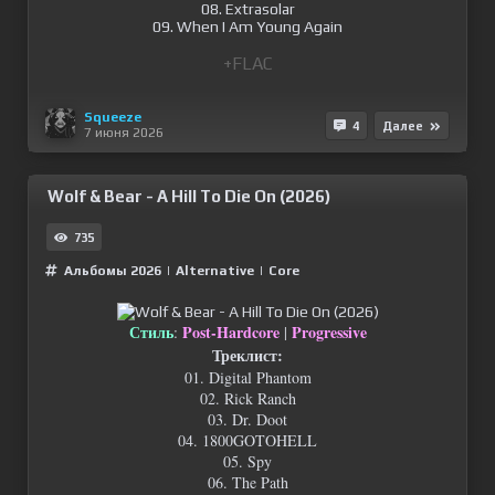
08. Extrasolar
09. When I Am Young Again
+FLAC
Squeeze
4
Далее
7 июня 2026
Wolf & Bear - A Hill To Die On (2026)
735
Альбомы 2026
|
Alternative
|
Сore
Стиль
Post-Hardcore
Progressive
:
|
Треклист:
01. Digital Phantom
02. Rick Ranch
03. Dr. Doot
04. 1800GOTOHELL
05. Spy
06. The Path