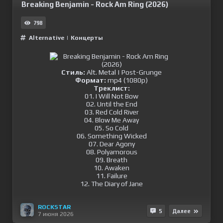
Breaking Benjamin - Rock Am Ring (2026)
798
Alternative
|
Концерты
Стиль:
Alt. Metal | Post-Grunge
Формат:
mp4 (1080p)
Треклист:
01. I Will Not Bow
02. Until the End
03. Red Cold River
04. Blow Me Away
05. So Cold
06. Something Wicked
07. Dear Agony
08. Polyamorous
09. Breath
10. Awaken
11. Failure
12. The Diary of Jane
ROCKSTAR
5
Далее
7 июня 2026