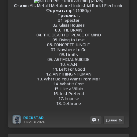
Стиль:
Alt. Metal | Metalcore | Industrial Rock | Electronic
Формат:
mp4 (1080p)
Треклист:
01. Specter
02. Glass Houses
03. THE DRAIN
04. THE DEATH OF PEACE OF MIND
05. Dying to Love
06. CONCRETE JUNGLE
07. Nowhere to Go
08. Limits
09. ARTIFICIAL SUICIDE
10. V.A.N
11. Left For Good
12. ANYTHING > HUMAN
13. What Do You Want From Me?
14. What It Cost
15. Like a Villain
16. Just Pretend
17. Impose
18. Dethrone
ROCKSTAR
1
Далее
7 июня 2026