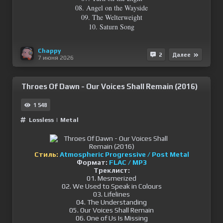
08. Angel on the Wayside
09. The Welterweight
10. Saturn Song
Chappy
2
Далее
7 июня 2026
Throes Of Dawn - Our Voices Shall Remain (2016)
1 548
Lossless
|
Metal
Стиль:
Atmospheric Progressive / Post Metal
Формат:
FLAC / MP3
Треклист:
01. Mesmerized
02. We Used to Speak in Colours
03. Lifelines
04. The Understanding
05. Our Voices Shall Remain
06. One of Us Is Missing