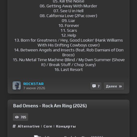
05. Kill the Noise
06. Getting Away With Murder
07. See U in Hell
08. California Love (2Pac cover)
09. Liar
10. Forever
11. Scars
12. Help
13. Born for Greatness / Hey, Good Lookin' (Hank Williams
With His Drifting Cowboys cover)
14. Between Angels and Insects (feat. Rob Damiani of Don
Broco)
15. Nu Metal Time Machine (Blind / My Own Summer (Shove
It) / Break Stuff / Chop Suey)
16. Last Resort
ROCKSTAR
7
Далее
7 июня 2026
Bad Omens - Rock Am Ring (2026)
705
Alternative
|
Сore
|
Концерты