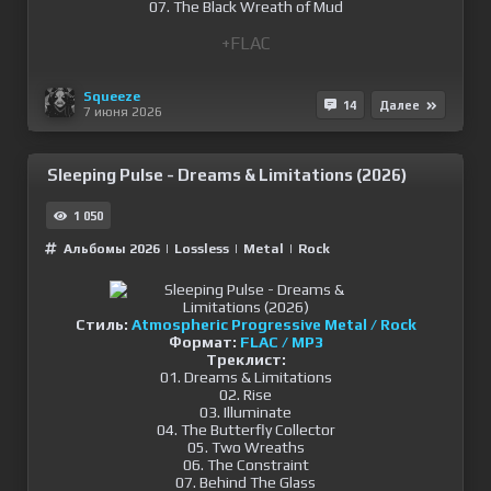
07. The Black Wreath of Mud
+FLAC
Squeeze
14
Далее
7 июня 2026
Sleeping Pulse - Dreams & Limitations (2026)
1 050
Альбомы 2026
|
Lossless
|
Metal
|
Rock
Стиль:
Atmospheric Progressive Metal / Rock
Формат:
FLAC / MP3
Треклист:
01. Dreams & Limitations
02. Rise
03. Illuminate
04. The Butterfly Collector
05. Two Wreaths
06. The Constraint
07. Behind The Glass