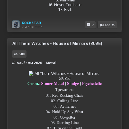
15. Painkiller
16. Never Too Late
17. Riot
ROCKSTAR
7
Далее
7 июня 2026
All Them Witches - House of Mirrors (2026)
580
Альбомы 2026
|
Metal
Стиль
Stoner Metal
Sludge
Psychedelic
:
|
|
Треклист:
01. Red Rocking Chair
02. Culling Line
03. Aethernet
04. Hold Up Say What
05. Go-getter
06. Starting Line
07. Turn on the Light