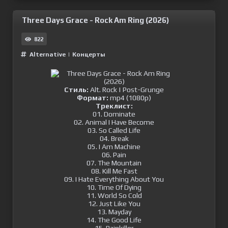
Three Days Grace - Rock Am Ring (2026)
822
Alternative
|
Концерты
Стиль:
Alt. Rock | Post-Grunge
Формат:
mp4 (1080p)
Треклист:
01. Dominate
02. Animal I Have Become
03. So Called Life
04. Break
05. I Am Machine
06. Pain
07. The Mountain
08. Kill Me Fast
09. I Hate Everything About You
10. Time Of Dying
11. World So Cold
12. Just Like You
13. Mayday
14. The Good Life