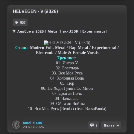
HELVEGEN - V (2026)
837
Альбомы 2026
|
Metal
|
ex-USSR
|
Experimental
Стиль:
Modern Folk Metal / Rap Metal / Experimental /
Electronic / Male & Female Vocals
Треклист:
01. Интро V
02. Богатырь
03. Вся Моя Русь
04. Холодная Вода
05. Тюр
06. Не Ходи Гулять Со Мной
07. Долгая Ночь
08. Вальгалла
09. Ой, а до Войны
10. Вся Моя Русь (Remix) (feat. BassnPanda)
Amelie 404
9
Далее
28 мая 2026