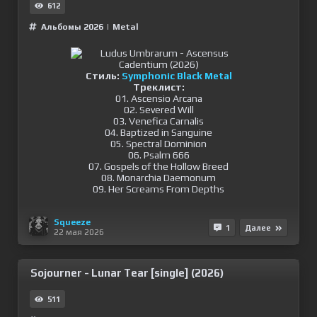
612
Альбомы 2026
|
Metal
Стиль:
Symphonic Black Metal
Треклист:
01. Ascensio Arcana
02. Severed Will
03. Venefica Carnalis
04. Baptized in Sanguine
05. Spectral Dominion
06. Psalm 666
07. Gospels of the Hollow Breed
08. Monarchia Daemonum
09. Her Screams From Depths
Squeeze
1
Далее
22 мая 2026
Sojourner - Lunar Tear [single] (2026)
511