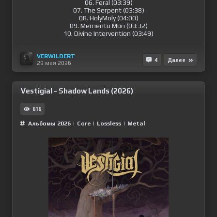
06. Feral (03:39)
07. The Serpent (03:38)
08. HolyMoly (04:00)
09. Memento Mori (03:32)
10. Divine Intervention (03:49)
VERWILDERT
4
Далее
29 мая 2026
Vestigial - Shadow Lands (2026)
616
Альбомы 2026
|
Сore
|
Lossless
|
Metal