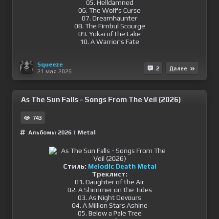
05. Helldamned
06. The Wolf's Curse
07. Dreamhaunter
08. The Fimbul Scourge
09. Yokai of the Lake
10. A Warrior's Fate
Squeeze
2
Далее
21 мая 2026
As The Sun Falls - Songs From The Veil (2026)
743
Альбомы 2026
|
Metal
Стиль:
Melodic Death Metal
Треклист:
01. Daughter of the Air
02. A Shimmer on the Tides
03. As Night Devours
04. A Million Stars Ashine
05. Below a Pale Tree