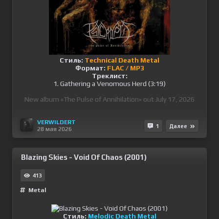
Стиль:
Technical Death Metal
Формат:
FLAC / MP3
Треклист:
1. Gathering a Venomous Herd (3:19)
New album «The Pulse of Annihilation» out July 17, 2026
VERWILDERT
1
Далее
28 мая 2026
Blazing Skies - Void Of Chaos (2001)
413
Metal
Стиль:
Melodic Death Metal