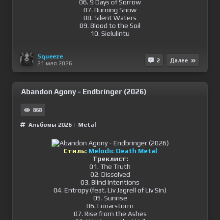
06. 9 Days of Sorrow
07. Burning Snow
08. Silent Waters
09. Blood to the Soil
10. Sielulintu
Squeeze
2
Далее
21 мая 2026
Abandon Agony - Endbringer (2026)
868
Альбомы 2026
|
Metal
Стиль:
Melodic Death Metal
Треклист:
01. The Truth
02. Dissolved
03. Blind Intentions
04. Entropy (feat. Liv Jagrell of Liv Sin)
05. Sunrise
06. Lunarstorm
07. Rise from the Ashes