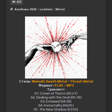
623
Альбомы 2026
|
Lossless
|
Metal
Стиль:
Melodic Death Metal / Thrash Metal
Формат:
FLAC / MP3
Треклист:
01. Crown of Thorns (05:21)
02. Dealing with the Devil (05:18)
03. Enslaved (04:38)
04. Immortality (04:05)
05. The New Shadow (03:56)