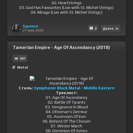
02. Heartstrings
03. God Has Favourites (Live with St. Michel Strings)
04. Mirage (Live with St. Michel Strings)
Squeeze
2
Далее
27 мая 2026
Tamerlan Empire - Age Of Ascendancy (2018)
507
Metal
Стиль:
Symphonic Black Metal / Middle Eastern
Треклист:
01. Age Of Ascendancy
02. Battle Of Tyrants
03. Vengeance In Blood
04. Ottoman's Demise
05. Ascension Of Iron
06. Behest Of The Chosen
07. Winter March
08. Dominion Of Ashes