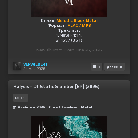
Стиль:
Melodic Black Metal
Формат:
FLAC / MP3
Треклист:
1. Nevel (4:14)
2. 1597 (3:51)
New album "VI" out June 26, 2026
VERWILDERT
1
Далее
24 мая 2026
Halysis - Of Static Slumber [EP] (2026)
638
Альбомы 2026
|
Сore
|
Lossless
|
Metal