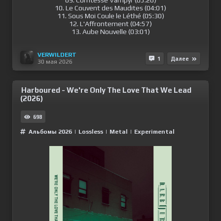
09. Comtesse Vampyr (05:26)
10. Le Couvent des Maudites (04:01)
11. Sous Moi Coule le Léthé (05:30)
12. L'Affrontement (04:57)
13. Aube Nouvelle (03:01)
VERWILDERT
1
Далее
30 мая 2026
Harboured - We're Only The Love That We Lead
(2026)
698
Альбомы 2026
|
Lossless
|
Metal
|
Experimental