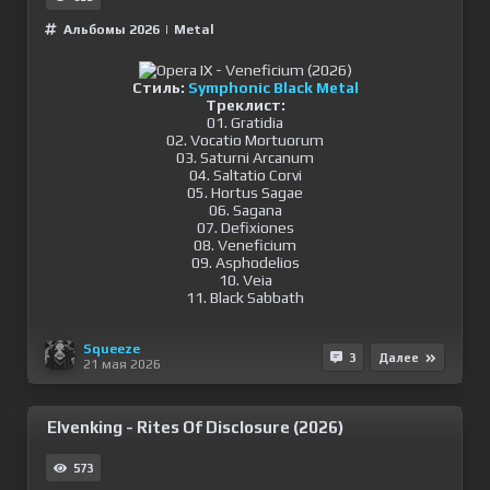
Альбомы 2026
|
Metal
Стиль:
Symphonic Black Metal
Треклист:
01. Gratidia
02. Vocatio Mortuorum
03. Saturni Arcanum
04. Saltatio Corvi
05. Hortus Sagae
06. Sagana
07. Defixiones
08. Veneficium
09. Asphodelios
10. Veia
11. Black Sabbath
Squeeze
3
Далее
21 мая 2026
Elvenking - Rites Of Disclosure (2026)
573