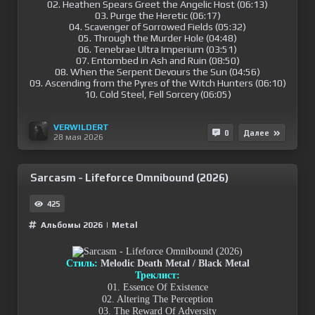
02. Heathen Spears Greet the Angelic Host (06:13)
03. Purge the Heretic (06:17)
04. Scavenger of Sorrowed Fields (05:32)
05. Through the Murder Hole (04:48)
06. Tenebrae Ultra Imperium (03:51)
07. Entombed in Ash and Ruin (08:50)
08. When the Serpent Devours the Sun (04:56)
09. Ascending from the Pyres of the Witch Hunters (06:10)
10. Cold Steel, Fell Sorcery (06:05)
VERWILDERT
0
Далее
28 мая 2026
Sarcasm - Lifeforce Omnibound (2026)
425
Альбомы 2026
|
Metal
Стиль:
Melodic Death Metal / Black Metal
Треклист:
01. Essence Of Existence
02. Altering The Perception
03. The Reward Of Adversity