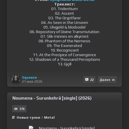
Треклист:
01. Tridentium
02. Ascent
03. The Qryptfarer
04. As Seen in the Unseen
05. Ulvgjeld & blodsodel
06. Repository of Divine Transmutation
07. Slik minnes en alkymist
08. Phantom of the Nemesis
09. The Exonerated
10. Recognizant
11. At the Precipice of Convergence
12. Shadows of a Thousand Perceptions
13. Gjǫll
Squeeze
22
Далее
21 мая 2026
Noumena - Surunkehrä [single] (2026)
376
Новые треки
|
Metal