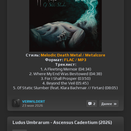
Стиль:
Melodic Death Metal / Metalcore
Формат:
FLAC / MP3
Треклист:
1. A Fleeting Memoir (04:34)
2. Where My End Was Bestowed (04:38)
3. For I Shall Prosper (03:50)
4. Beyond the Veil (05:45)
5. Of Static Slumber (feat. Klara Bachmair // Firtan) (08:05)
VERWILDERT
2
Далее
23 мая 2026
Ludus Umbrarum - Ascensus Cadentium (2026)