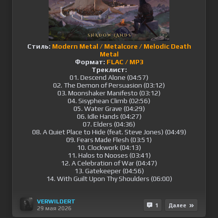
Стиль:
Modern Metal / Metalcore / Melodic Death
Metal
Формат:
FLAC / MP3
Треклист:
01. Descend Alone (04:57)
02. The Demon of Persuasion (03:12)
03. Moonshaker Manifesto (03:12)
04. Sisyphean Climb (02:56)
05. Water Grave (04:29)
06. Idle Hands (04:27)
07. Elders (04:36)
08. A Quiet Place to Hide (feat. Steve Jones) (04:49)
09. Fears Made Flesh (03:51)
10. Clockwork (04:13)
11. Halos to Nooses (03:41)
12. A Celebration of War (04:47)
13. Gatekeeper (04:56)
14. With Guilt Upon Thy Shoulders (06:00)
VERWILDERT
1
Далее
29 мая 2026