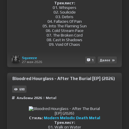
Треклист:
01. Whispers
02. Soulicide
03. Debris
04. Fallacies Of Pain
05. Into The Flaming Sun
06. Cold Stream Pace
07. The Broken Cord
08. Cast In Shadows
09. Void Of Chaos
Squeeze
1
Далее
27 мая 2026
Bloodred Hourglass - After The Burial [EP] (2026)
690
Альбомы 2026
|
Metal
Стиль:
Modern Melodic Death Metal
Треклист:
01. Walk on Water