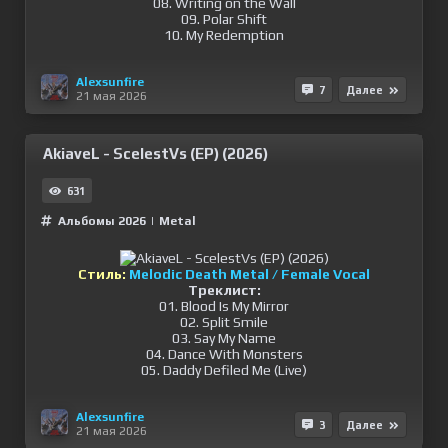
08. Writing on the Wall
09. Polar Shift
10. My Redemption
Alexsunfire
7
Далее
21 мая 2026
AkiaveL - ScelestVs (EP) (2026)
631
Альбомы 2026
|
Metal
Стиль:
Melodic Death Metal / Female Vocal
Треклист:
01. Blood Is My Mirror
02. Split Smile
03. Say My Name
04. Dance With Monsters
05. Daddy Defiled Me (Live)
Alexsunfire
3
Далее
21 мая 2026