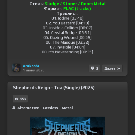
Стиль
:
Sludge / Stoner / Doom Metal
Формат
:
FLAC (tracks)
Треклист
:
01. Iodine [03:40]
02. You Bastard [04:19]
03. Inside a Collider [08:07]
04. Crystal Bridge [03:51]
05. Oozing Wound [06:59]
06. The Masque [03:32]
07. Invisible [04:01]
08. It's Neverending [08:35]
arukashi
2
Далее
1 июня 2026
Shepherds Reign - Toa (Single) (2026)
553
Alternative
|
Lossless
|
Metal