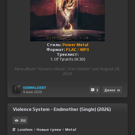
Стиль:
Power Metal
Формат:
FLAC / MP3
Треклист:
1. Of Tyrants (4:30)
New album "Oceans Above, Stars Below" out August 28,
2026
VERWILDERT
3
Далее
9 мая 2026
Violence System - Endmother (Single) (2026)
352
Lossless
|
Новые треки
|
Metal