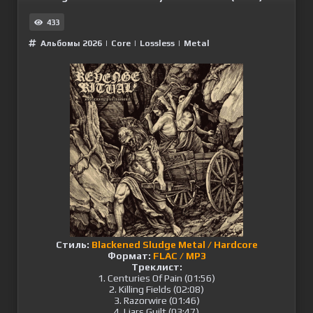
433
Альбомы 2026
|
Сore
|
Lossless
|
Metal
Стиль:
Blackened Sludge Metal / Hardcore
Формат:
FLAC / MP3
Треклист:
1. Centuries Of Pain (01:56)
2. Killing Fields (02:08)
3. Razorwire (01:46)
4. Liars Guilt (03:47)