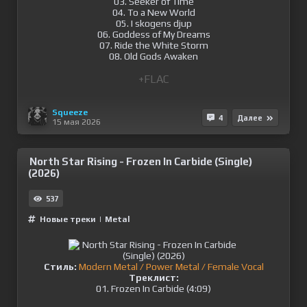
03. Seeker of Time
04. To a New World
05. I skogens djup
06. Goddess of My Dreams
07. Ride the White Storm
08. Old Gods Awaken
+FLAC
Squeeze
4
Далее
15 мая 2026
North Star Rising - Frozen In Carbide (Single)
(2026)
537
Новые треки
|
Metal
Стиль:
Modern Metal / Power Metal / Female Vocal
Треклист:
01. Frozen In Carbide (4:09)