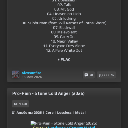
01. Obsession
02. Talk
03. Mr. God
04. Heaven on High
05. Unlocking
06. Subhuman (feat. Will Ramos of Lorna Shore)
07. Blackwall
08. Malevolent
09. Carry On
10. Neon Valley
11. Everyone Dies Alone
12. A Pale White Dot
+ FLAC
Alexsunfire
20
Далее
16 мая 2026
Pro-Pain - Stone Cold Anger (2026)
1 620
Альбомы 2026
|
Сore
|
Lossless
|
Metal
Стиль:
Hardcore / Groove Metal