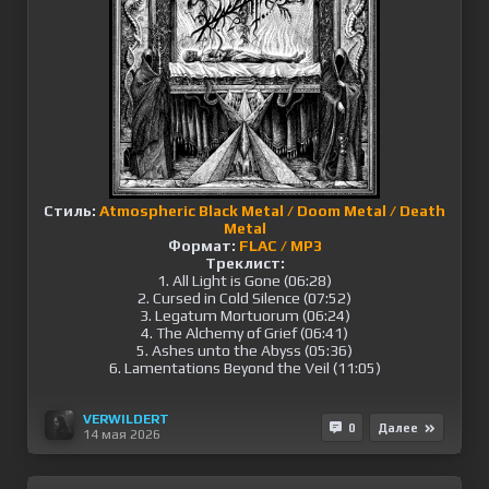
Стиль:
Atmospheric Black Metal / Doom Metal / Death
Metal
Формат:
FLAC / MP3
Треклист:
1. All Light is Gone (06:28)
2. Cursed in Cold Silence (07:52)
3. Legatum Mortuorum (06:24)
4. The Alchemy of Grief (06:41)
5. Ashes unto the Abyss (05:36)
6. Lamentations Beyond the Veil (11:05)
VERWILDERT
0
Далее
14 мая 2026