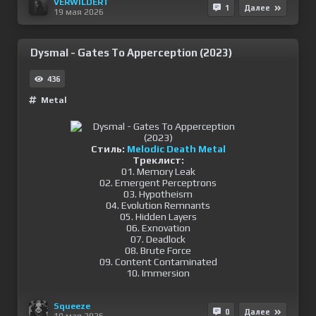
VERWILDERT
1
Далее
19 мая 2026
Dysmal - Gates To Apperception (2023)
436
Metal
Стиль:
Melodic Death Metal
Треклист:
01. Memory Leak
02. Emergent Perceptrons
03. Hypotheism
04. Evolution Remnants
05. Hidden Layers
06. Exnovation
07. Deadlock
08. Brute Force
09. Content Contaminated
10. Immersion
Squeeze
0
Далее
19 мая 2026