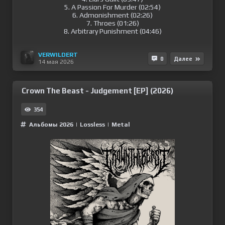
5. A Passion For Murder (02:54)
6. Admonishment (02:26)
7. Throes (01:26)
8. Arbitrary Punishment (04:46)
VERWILDERT
0
Далее
14 мая 2026
Crown The Beast - Judgement [EP] (2026)
354
Альбомы 2026
|
Lossless
|
Metal