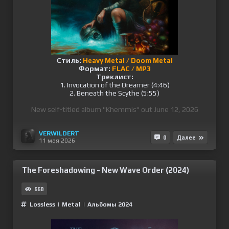
Стиль:
Heavy Metal / Doom Metal
Формат:
FLAC / MP3
Треклист:
1. Invocation of the Dreamer (4:46)
2. Beneath the Scythe (5:55)
New self-titled album "Khemmis" out June 12, 2026
VERWILDERT
0
Далее
11 мая 2026
The Foreshadowing - New Wave Order (2024)
660
Lossless
|
Metal
|
Альбомы 2024