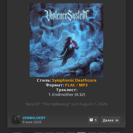
Стиль:
Symphonic Deathcore
Формат:
FLAC / MP3
Треклист:
1. Endmother (4:32)
New EP "The Hollowing" out August 7, 2026
VERWILDERT
1
Далее
8 мая 2026