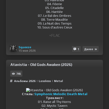
03. Havrenoir
04. Féerie
05. Citadelle
06. Hantée
07. Le Bal des Ombres
08. Terre Maudite
09. La Nuit des Temps
10. Sous d'autres Cieux
+FLAC
Squeeze
1
Далее
15 мая 2026
Atavistia - Old Gods Awaken (2026)
746
Альбомы 2026
|
Lossless
|
Metal
Стиль:
Symphonic Melodic Death Metal
Треклист:
01. Raise all Thy Horns
02. Mystic Tavern