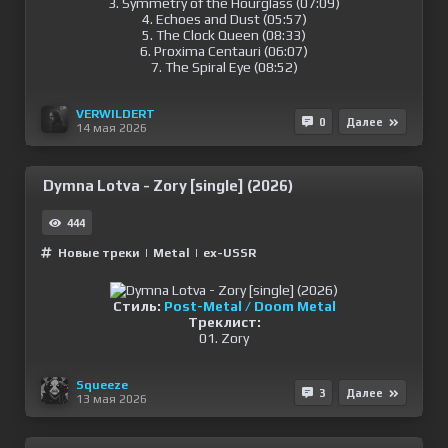
3. Symmetry of the Hourglass (07:09)
4. Echoes and Dust (05:57)
5. The Clock Queen (08:33)
6. Proxima Centauri (06:07)
7. The Spiral Eye (08:52)
VERWILDERT
0
Далее
14 мая 2026
Dymna Lotva - Zory [single] (2026)
444
Новые треки
|
Metal
|
ex-USSR
Стиль:
Post-Metal / Doom Metal
Треклист:
01. Zory
Squeeze
3
Далее
13 мая 2026