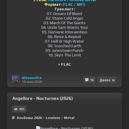
Формат:
FLAC / MP3
Треклист:
01. Oceans Of Blood
02. Stone Cold Anger
03. March Of The Giants
04. Uncle Sam Wants You!
05. Demonic Intervention
06. Rinse & Repeat
07. Hell Or High Water
08. Scorched Earth
09. Jonestown Punch
10. Sky's The Limit
+ FLAC
Alexsunfire
16
Далее
16 мая 2026
Angellore - Nocturnes (2026)
951
Альбомы 2026
|
Lossless
|
Metal