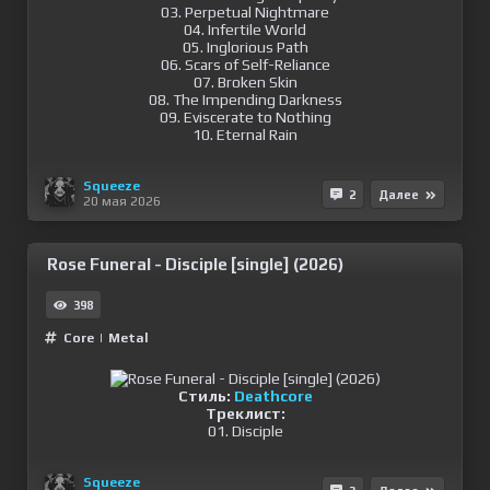
03. Perpetual Nightmare
04. Infertile World
05. Inglorious Path
06. Scars of Self-Reliance
07. Broken Skin
08. The Impending Darkness
09. Eviscerate to Nothing
10. Eternal Rain
Squeeze
2
Далее
20 мая 2026
Rose Funeral - Disciple [single] (2026)
398
Сore
|
Metal
Стиль:
Deathcore
Треклист:
01. Disciple
Squeeze