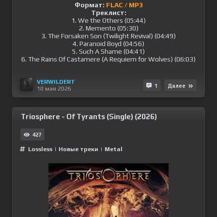
Формат:
FLAC / MP3
Треклист:
1. We the Others (05:44)
2. Memento (05:30)
3. The Forsaken Son (Twilight Revival) (04:49)
4. Paranoid Boyd (04:56)
5. Such A Shame (04:41)
6. The Rains Of Castamere (A Requiem for Wolves) (06:03)
VERWILDERT
1
Далее
10 мая 2026
Triosphere - Of Tyrants (Single) (2026)
427
Lossless
|
Новые треки
|
Metal