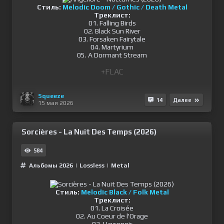
Стиль:
Melodic Doom / Gothic / Death Metal
Треклист:
01. Falling Birds
02. Black Sun River
03. Forsaken Fairytale
04. Martyrium
05. A Dormant Stream
+FLAC
Squeeze
14
Далее
15 мая 2026
Sorcières - La Nuit Des Temps (2026)
584
Альбомы 2026
|
Lossless
|
Metal
Стиль:
Melodic Black / Folk Metal
Треклист:
01. La Croisée
02. Au Coeur de l'Orage