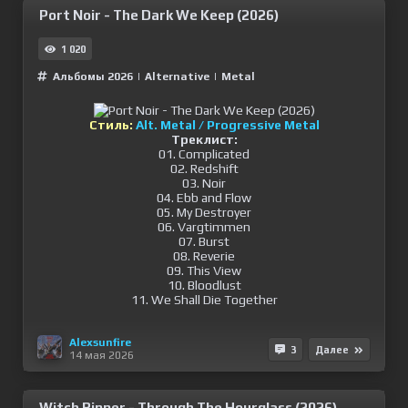
Port Noir - The Dark We Keep (2026)
1 020
Альбомы 2026
|
Alternative
|
Metal
Стиль:
Alt. Metal / Progressive Metal
Треклист:
01. Complicated
02. Redshift
03. Noir
04. Ebb and Flow
05. My Destroyer
06. Vargtimmen
07. Burst
08. Reverie
09. This View
10. Bloodlust
11. We Shall Die Together
Alexsunfire
3
Далее
14 мая 2026
Witch Ripper - Through The Hourglass (2026)