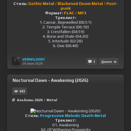
Стиль:
Gothic Metal / Blackened Doom Metal / Post-
punk
Формат:
FLAC / MP3
Треклист:
1. Caesar, Bejewelled (06:51)
2. Temple Terrace (06:18)
3. Crestfallen (04:59)
4. Bone and Shale (04:20)
5. Interlude (02:28)
6. Give (06:48)
VERWILDERT
1
Далее
20 мая 2026
Nocturnal Dawn - Awakening (2026)
693
Альбомы 2026
|
Metal
Стиль:
Progressive Melodic Death Metal
Треклист:
01. Awakening
02. Of Withering Prosperity