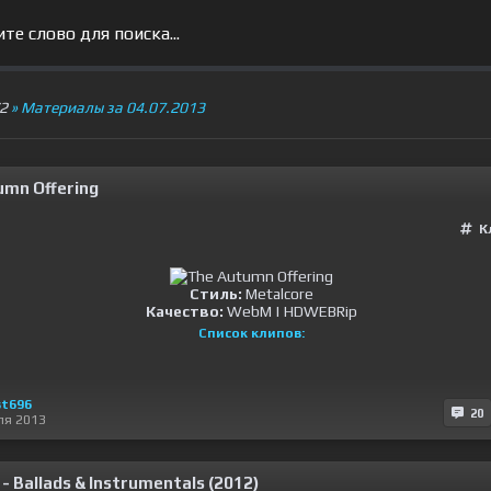
V2
» Материалы за 04.07.2013
umn Offering
К
Стиль:
Metalcore
Качество:
WebM | HDWEBRip
Список клипов:
t696
20
ля 2013
- Ballads & Instrumentals (2012)