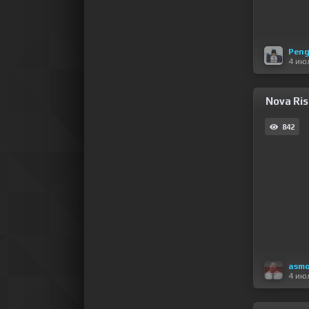
Peng
4 ию
Nova Ris
842
asm
4 ию