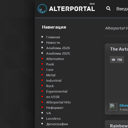
Навигация
Alterportal 
Главная
Новости
Альбомы 2026
The Aut
Альбомы 2025
Alternative
796
Punk
Сore
Metal
Industrial
Rock
Experimental
ex-USSR
Alterportal Hits
Ghos
Неформат
4 ию
VA
Lossless
Дискографии
Rainbow 