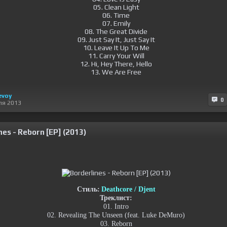
05. Clean Light
06. Time
07. Emily
08. The Great Divide
09. Just Say It, Just Say It
10. Leave It Up To Me
11. Carry Your Will
12. Hi, Hey There, Hello
13. We Are Free
evoy
0
ля 2013
nes - Reborn [EP] (2013)
Стиль:
Deathcore / Djent
Треклист:
01. Intro
02. Revealing The Unseen (feat. Luke DeMuro)
03. Reborn