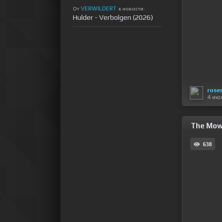
VERWILDERT
От
в новости:
Hulder - Verbolgen (2026)
rose
4 ию
The Mowg
638