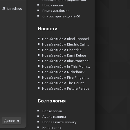
Поиск песен
Lossless
Поиск альбомов
Список протекций 2-ꝏ
Новости
Новый альбом Blind Channel
Новый альбом Electric Callboy
Новый альбом Ghøstkid
Новый альбом Kami Kehoe
Новый альбом Blacktoothed
Новый альбом In This Moment
Новый альбом Nickelback
Новый альбом Five Finger Death Punch
Новый альбом The Haunt
Новый альбом Future Palace
Болтология
Болтология
Аудиотехника
Далее
Посоветуйте музыку...
Кино-топик