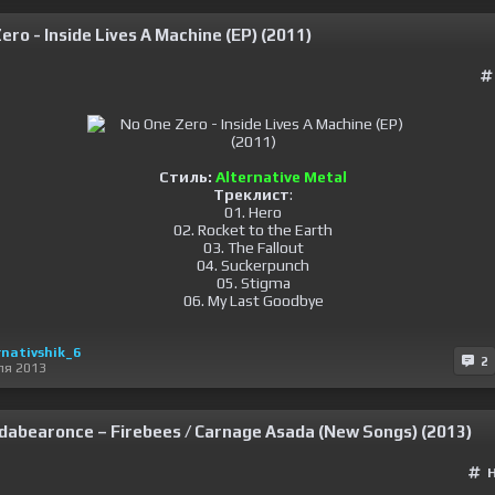
ero - Inside Lives A Machine (EP) (2011)
Стиль:
Alternative Metal
Треклист
:
01. Hero
02. Rocket to the Earth
03. The Fallout
04. Suckerpunch
05. Stigma
06. My Last Goodbye
rnativshik_6
2
ля 2013
dabearonce – Firebees / Carnage Asada (New Songs) (2013)