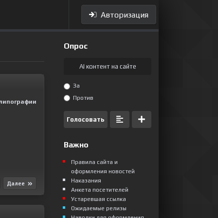
Авторизация
Опрос
AI контент на сайте
За
Против
липографии
Голосовать
Важно
Правила сайта и
оформления новостей
Наказания
Далее
Анкета посетителей
Устаревшая ссылка
Ожидаемые релизы
Наводки для оформления