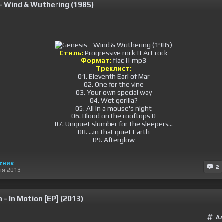
- Wind & Wuthering (1985)
Стиль:
Progressive rock || Art rock
Формат:
flac || mp3
Треклист:
01. Eleventh Earl of Mar
02. One for the vine
03. Your own special way
04. Wot gorilla?
05. All in a mouse's night
06. Blood on the rooftops 0
07. Unquiet slumber for the sleepers...
08. ...in that quiet Earth
09. Afterglow
сник
2
ля 2013
 - In Motion [EP] (2013)
А