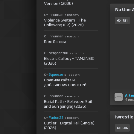
Version) (2026)
No One Z
Inhuman
От
в новости:
Violence System - The
781
Hollowing (EP) (2026)
Inhuman
От
в новости:
Болт0логия
sergeant08
От
в новости:
Electric Callboy - TANZNEID
(2026)
Squeeze
От
в новости:
Правила сайта и
добавления новостей
Alte
Inhuman
От
в новости:
4 ию
Burial Path - Between Soil
and Sun [single] (2026)
iwrestle
Furion23
От
в новости:
Outlier - Digital Hell (Single)
(2026)
606