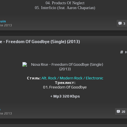
04. Products Of Neglect
05. Interficio (feat. Aaron Chaparian)
uin
3
ля 2013
e - Freedom Of Goodbye (Single) (2013)
Стиль:
Alt. Rock / Modern Rock / Electronic
Треклист:
01. Freedom Of Goodbye
+ Mp3 320 Kbps
o
20
ля 2013