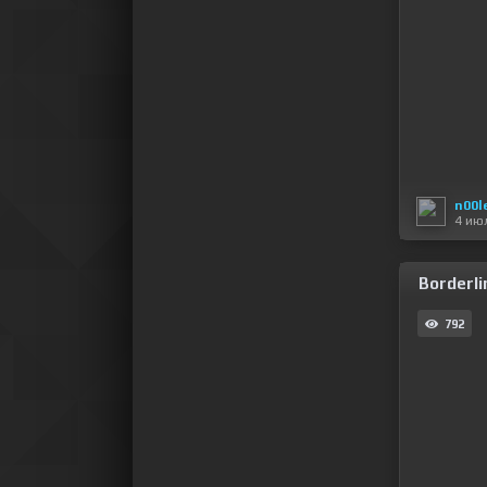
n00l
4 ию
Borderli
792