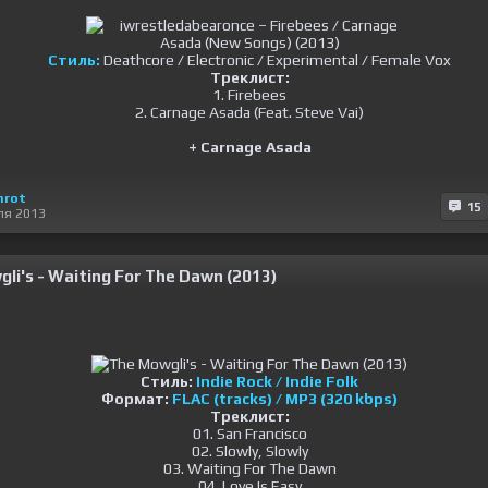
Стиль:
Deathcore / Electronic / Experimental / Female Vox
Треклист:
1. Firebees
2. Carnage Asada (Feat. Steve Vai)
+ Carnage Asada
nrot
15
ля 2013
li's - Waiting For The Dawn (2013)
Стиль:
Indie Rock / Indie Folk
Формат:
FLAC (tracks) / MP3 (320 kbps)
Треклист:
01. San Francisco
02. Slowly, Slowly
03. Waiting For The Dawn
04. Love Is Easy