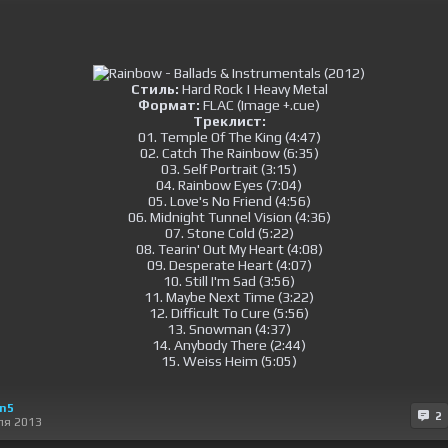
Стиль:
Hard Rock | Heavy Metal
Формат:
FLAC (Image +.cue)
Треклист:
01. Temple Of The King (4:47)
02. Catch The Rainbow (6:35)
03. Self Portrait (3:15)
04. Rainbow Eyes (7:04)
05. Love's No Friend (4:56)
06. Midnight Tunnel Vision (4:36)
07. Stone Cold (5:22)
08. Tearin' Out My Heart (4:08)
09. Desperate Heart (4:07)
10. Still I'm Sad (3:56)
11. Maybe Next Time (3:22)
12. Difficult To Cure (5:56)
13. Snowman (4:37)
14. Anybody There (2:44)
15. Weiss Heim (5:05)
on5
2
ля 2013