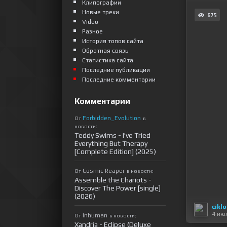
Клипографии
Новые треки
675
Video
Разное
История топов сайта
Обратная связь
Статистика сайта
Последние публикации
Последние комментарии
Комментарии
Forbidden_Evolution
От
в
новости:
Teddy Swims - I've Tried
Everything But Therapy
[Complete Edition] (2025)
Cosmic Reaper
От
в новости:
Assemble the Chariots -
Discover The Power [single]
(2026)
cikl
4 ию
Inhuman
От
в новости:
Xandria - Eclipse (Deluxe