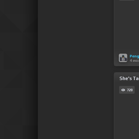
Peng
4 ию
She's Ta
720