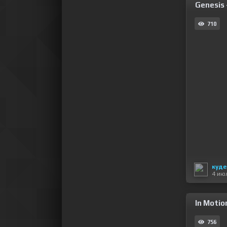
Genesis 
710
куде
4 ию
In Motion
756