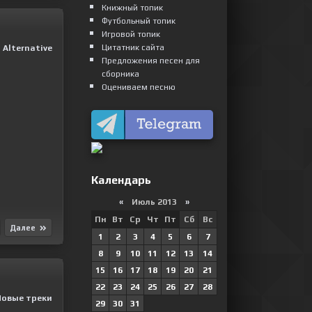
Книжный топик
Футбольный топик
Игровой топик
Цитатник сайта
Alternative
Предложения песен для
сборника
Оцениваем песню
Календарь
«
Июль 2013
»
Пн
Вт
Ср
Чт
Пт
Сб
Вс
Далее
1
2
3
4
5
6
7
8
9
10
11
12
13
14
15
16
17
18
19
20
21
22
23
24
25
26
27
28
Новые треки
29
30
31