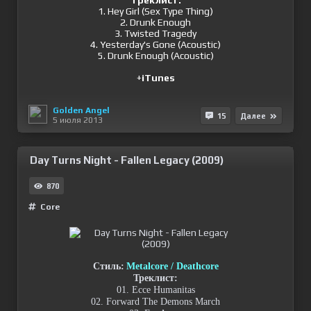
Треклист:
1. Hey Girl (Sex Type Thing)
2. Drunk Enough
3. Twisted Tragedy
4. Yesterday's Gone (Acoustic)
5. Drunk Enough (Acoustic)
+
iTunes
Golden Angel
15
Далее
5 июля 2013
Day Turns Night - Fallen Legacy (2009)
870
Сore
Стиль:
Metalcore / Deathcore
Треклист:
01. Ecce Humanitas
02. Forward The Demons March