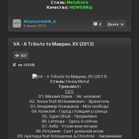
Стиль:
Metalcore
Качество:
HDWEBRip
Alternativshik_6
2
Далее
5 июля 2013
VA - A Tribute to Маврин. XV (2013)
637
ex-USSR
Стиль:
Heavy Metal
Tреклист:
CD1:
01. Михаил Шаев - Эй, человек!
02. Эпоха feat М.Нахимович - Хранитель
03. Владимир Кожушков - Моя свобода
04. Колизей - Город стоящий у солнца
05. Sgian Dhub - Прорвёмся
06. Lегенда - Здесь и сейчас
07. Aella - Утоли мои печали
08. Ретрием - Свет дневной иссяк
09. Арктида feat В.Кошелев & Christine - Заклинание