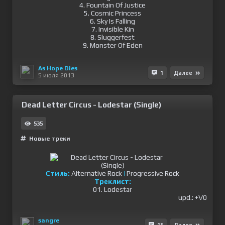
4. Fountain Of Justice
5. Cosmic Princess
6. Sky Is Falling
7. Invisible Kin
8. Sluggerfest
9. Monster Of Eden
As Hope Dies
1
Далее
5 июля 2013
Dead Letter Circus - Lodestar (Single)
535
Новые треки
Стиль:
Alternative Rock
|
Progressive Rock
Треклист:
01. Lodestar
upd.: +V0
sangre
15
Далее