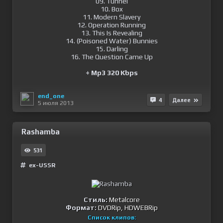
09. Tunnel
10. Box
11. Modern Slavery
12. Operation Running
13. This Is Revealing
14. (Poisoned Water) Bunnies
15. Darling
16. The Question Came Up
+ Mp3 320 Kbps
end_one
4
Далее
5 июля 2013
Rashamba
531
ex-USSR
Стиль:
Metalcore
Формат:
DVDRip, HDWEBRip
Список клипов: