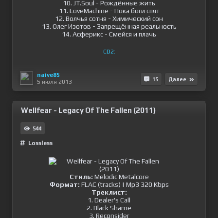
10. JT.Soul - Рождённые жить
11. LoveMachine - Пока боги спят
12. Волчья сотня - Химический сон
13. Олег Изотов - Запрещённая реальность
14. Асферикс - Смейся и плачь
CD2:
naive85
15
Далее
5 июля 2013
Wellfear - Legacy Of The Fallen (2011)
544
Lossless
Стиль:
Melodic Metalcore
Формат:
FLAC (tracks) | Mp3 320 Kbps
Треклист:
1. Dealer's Call
2. Black Shame
3. Reconsider