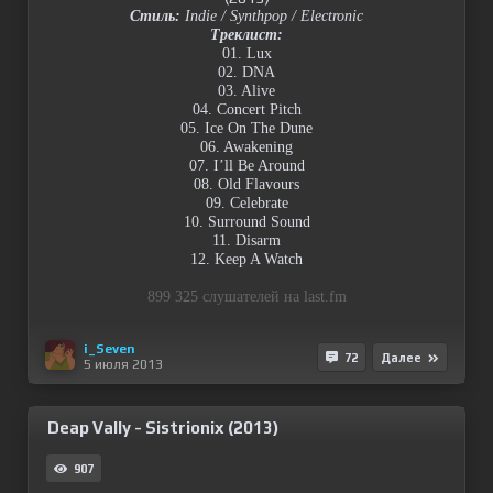
Стиль:
Indie / Synthpop / Electronic
Треклист:
01. Lux
02. DNA
03. Alive
04. Concert Pitch
05. Ice On The Dune
06. Awakening
07. I’ll Be Around
08. Old Flavours
09. Celebrate
10. Surround Sound
11. Disarm
12. Keep A Watch
899 325 слушателей на last.fm
i_Seven
72
Далее
5 июля 2013
Deap Vally - Sistrionix (2013)
907