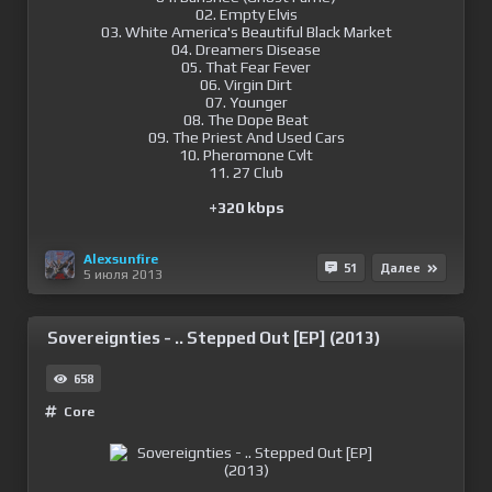
02. Empty Elvis
03. White America's Beautiful Black Market
04. Dreamers Disease
05. That Fear Fever
06. Virgin Dirt
07. Younger
08. The Dope Beat
09. The Priest And Used Cars
10. Pheromone Cvlt
11. 27 Club
+320 kbps
Alexsunfire
51
Далее
5 июля 2013
Sovereignties - .. Stepped Out [EP] (2013)
658
Сore