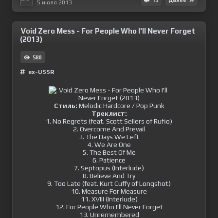
5 июля 2013
Void Zero Mess - For People Who I'll Never Forget
(2013)
580
ex-USSR
Стиль:
Melodic Hardcore / Pop Punk
Треклист:
1. No Regrets (feat. Scott Sellers of Rufio)
2. Overcome And Prevail
3. The Days We Left
4. We Are One
5. The Best Of Me
6. Patience
7. Septopus (Interlude)
8. Believe And Try
9. Too Late (feat. Kurt Cuffy of Longshot)
10. Measure For Measure
11. XVIII (Interlude)
12. For People Who I'll Never Forget
13. Unremembered