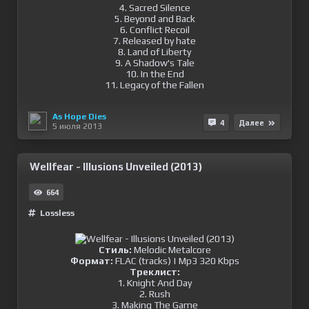
4. Sacred Silence
5. Beyond and Back
6. Conflict Recoil
7. Released by hate
8. Land of Liberty
9. A Shadow's Tale
10. In the End
11. Legacy of the Fallen
As Hope Dies
4
Далее
5 июля 2013
Wellfear - Illusions Unveiled (2013)
664
Lossless
Стиль:
Melodic Metalcore
Формат:
FLAC (tracks) | Mp3 320 Kbps
Треклист:
1. Knight And Day
2. Rush
3. Making The Game