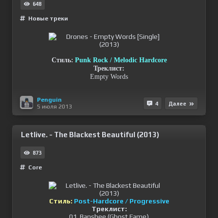
648
Новые треки
Стиль:
Punk Rock / Melodic Hardcore
Треклист:
Empty Words
Penguin
4
Далее
5 июля 2013
Letlive. - The Blackest Beautiful (2013)
873
Сore
Стиль:
Post-Hardcore / Progressive
Треклист:
01. Banshee (Ghost Fame)