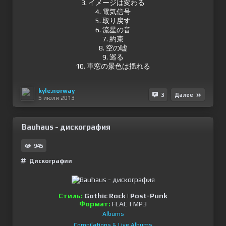
3. イメージは変わる
4. 電気信号
5. 取り戻す
6. 流星の音
7. 約束
8. 空の嘘
9. 巡る
10. 車窓の景色は揺れる
kyle.norway
3
Далее
5 июля 2013
Bauhaus - дискография
945
Дискографии
Стиль:
Gothic Rock | Post-Punk
Формат:
FLAC | MP3
Albums
Compilations & Live Albums