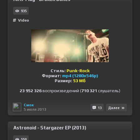
935
Video
Стиль:
Punk-Rock
Формат:
mp4 (1280x546p)
Размер:
53 Мб
23 952 326
воспроизведений (
710 321
слушатель)
Смок
13
Далее
5 июля 2013
Astronoid - Stargazer EP (2013)
550