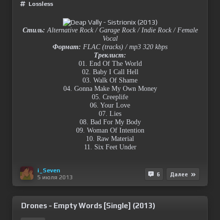
Lossless
Стиль:
Alternative Rock / Garage Rock / Indie Rock / Female
Vocal
Формат:
FLAC (tracks) / mp3 320 kbps
Треклист:
01. End Of The World
02. Baby I Call Hell
03. Walk Of Shame
04. Gonna Make My Own Money
05. Creeplife
06. Your Love
07. Lies
08. Bad For My Body
09. Woman Of Intention
10. Raw Material
11. Six Feet Under
i_Seven
6
Далее
5 июля 2013
Drones - Empty Words [Single] (2013)