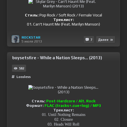
Стиль:
Pop Rock / Soft Rock / Female Vocal
Треклист:
01. Can't Haunt Me (Feat. Marilyn Manson)
ROCKSTAR
7
Далее
5 июля 2013
boysetsfire - While a Nation Sleeps... (2013)
582
Lossless
Стиль:
Post-Hardcore / Alt. Rock
Формат:
FLAC (tracks+.cue+log) / MP3
Треклист:
01. Until Nothing Remains
02. Closure
03. Heads Will Roll