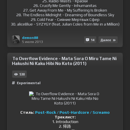
25. Radio-Masts - Краски
26. Crucify Me Gently - Inhumanitas
27. Get Away From Mе - My Suffering Is Broken
28. The Endless Midnight - Dreaming of Boundless Sky
29. Cold Fear - Сияние Мертвых Сфер
30. aliceBlue - SYZYGY (feat. Julian Coles from Me in a Million)
demon88
14
Далее
5 июля 2013
To Overflow Evidence - Mata Sora O Miru Tame Ni
Hakushi Ni Kaku Hibi No Koto (2011)
530
Experimental
Стиль:
Post-Rock / Post-Hardcore / Screamo
Треклист:
1. Introduction
2. 帰路