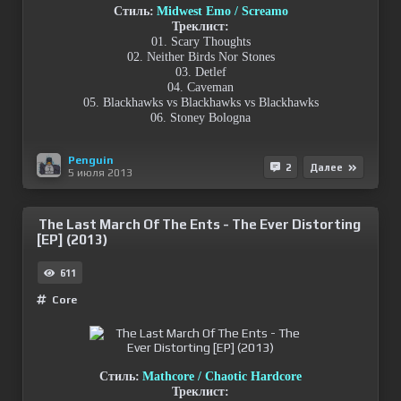
Стиль:
Midwest Emo / Screamo
Треклист:
01. Scary Thoughts
02. Neither Birds Nor Stones
03. Detlef
04. Caveman
05. Blackhawks vs Blackhawks vs Blackhawks
06. Stoney Bologna
Penguin
2
Далее
5 июля 2013
The Last March Of The Ents - The Ever Distorting
[EP] (2013)
611
Сore
Стиль:
Mathcore / Chaotic Hardcore
Треклист: