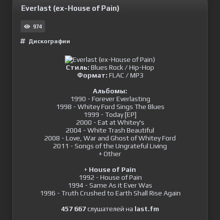
Everlast (ex-House of Pain)
974
Дискографии
Стиль:
Blues Rock / Hip-Hop
Формат:
FLAC / MP3
Альбомы:
1990 - Forever Everlasting
1998 - Whitey Ford Sings The Blues
1999 - Today [EP]
2000 - Eat at Whitey's
2004 - White Trash Beautiful
2008 - Love, War and Ghost of Whitey Ford
2011 - Songs of the Ungrateful Living
+ Other
+
House of Pain
1992 - House of Pain
1994 - Same As it Ever Was
1996 - Truth Crushed to Earth Shall Rise Again
457 667
слушателей на
last.fm