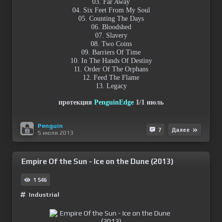
03. Far Away
04. Six Feet From My Soul
05. Counting The Days
06. Bloodshed
07. Slavery
08. Two Coins
09. Barriers Of Time
10. In The Hands Of Destiny
11. Order Of The Orphans
12. Feed The Flame
13. Legacy
протекция
PenguinEdge
1/1 июль
Penguin
7
Далее
5 июля 2013
Empire Of the Sun - Ice on the Dune (2013)
1 546
Industrial