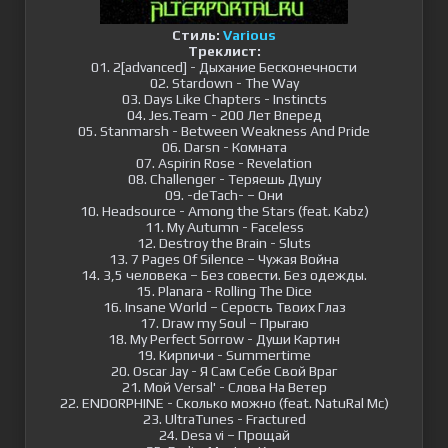
Стиль:
Various
Треклист:
01. 2[advanced] - Дыхание Бесконечности
02. Stardown - The Way
03. Days Like Chapters - Instincts
04. Jes.Team - 200 Лет Вперед
05. Stanmarsh - Between Weakness And Pride
06. Darsn - Комната
07. Aspirin Rose - Revelation
08. Challenger - Теряешь Душу
09. -deTach- – Они
10. Headsource - Among the Stars (feat. Kabz)
11. My Autumn - Faceless
12. Destroy the Brain - Sluts
13. 7 Pages Of Silence – Чужая Война
14. 3,5 человека – Без совести. Без одежды.
15. Planara - Rolling The Dice
16. Insane World – Серость Твоих Глаз
17. Draw my Soul – Прыгаю
18. My Perfect Sorrow - Души Картин
19. Кирпичи - Summertime
20. Oscar Jay - Я Сам Себе Свой Враг
21. Мой Versal' - Слова На Ветер
22. ENDORPHINE - Сколько можно (feat. NatuRal Mc)
23. UltraTunes - Fractured
24. Desa vi – Прощай