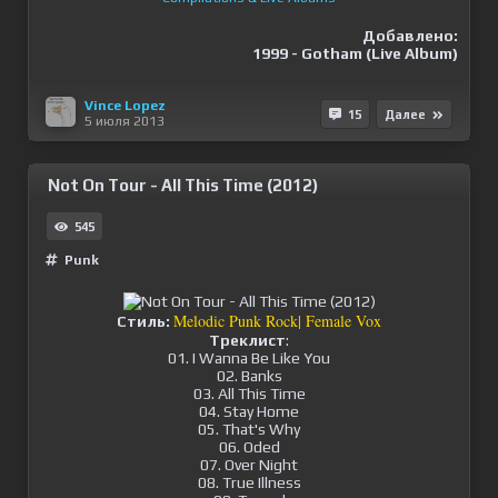
Добавлено:
1999 - Gotham (Live Album)
Vince Lopez
15
Далее
5 июля 2013
Not On Tour - All This Time (2012)
545
Punk
Melodic Punk Rock| Female Vox
Стиль:
Треклист
:
01. I Wanna Be Like You
02. Banks
03. All This Time
04. Stay Home
05. That's Why
06. Oded
07. Over Night
08. True Illness