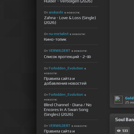
Hulder - Verbolgen (2026)
arukashi
От
в новости:
Zahna - Love & Loss (Single)
(2026)
nu-metalist
От
в новости:
Кино-топик
VERWILDERT
От
в новости:
Список протекций - 2-ꝏ
Forbidden_Evolution
От
в
новости:
Правила сайта и
добавления новостей
Forbidden_Evolution
От
в
Gold
новости:
25 и
Blind Channel - Diana / No
Encores In A Swan Song
(Singles) (2026)
Soul Ban
VERWILDERT
От
в новости:
Правила сайта и
533