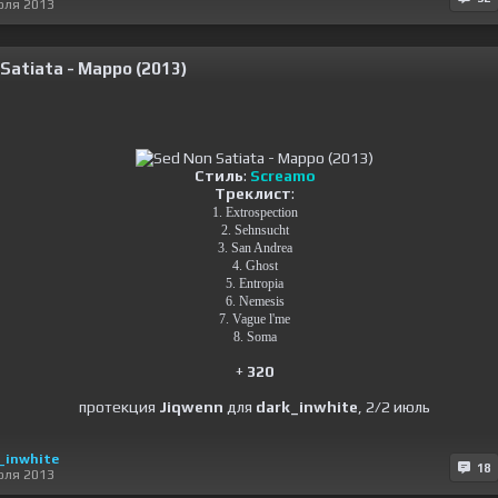
юля 2013
Satiata - Mappo (2013)
Стиль
:
Screamo
Треклист
:
1. Extrospection
2. Sehnsucht
3. San Andrea
4. Ghost
5. Entropia
6. Nemesis
7. Vague l'me
8. Soma
+
320
протекция
Jiqwenn
для
dark_inwhite
, 2/2 июль
_inwhite
18
юля 2013