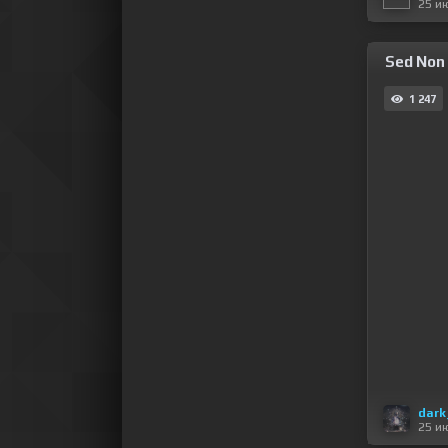
25 и
Sed Non 
1 247
dark
25 и