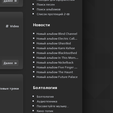
Далее
Поиск песен
Поиск альбомов
Список протекций 2-ꝏ
Новости
Video
Новый альбом Blind Channel
Новый альбом Electric Callboy
Новый альбом Ghøstkid
Новый альбом Kami Kehoe
Новый альбом Blacktoothed
Новый альбом In This Moment
Новый альбом Nickelback
Далее
Новый альбом Five Finger Death Punch
Новый альбом The Haunt
Новый альбом Future Palace
Болтология
Новые треки
Болтология
Аудиотехника
Посоветуйте музыку...
Кино-топик