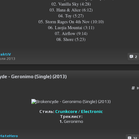
02. Vanilla Sky (4:28)
03. Hana & Alice (6:12)
04. Toy (5:27)
05. Storm Rages On 4th Nov (10:10)
06. Luojia Mountai (3:11)
07. Airflow (9:14)
08. Shore (5:23)
raktiV
2
юля 2013
de - Geronimo (Single) (2013)
Стиль:
Crunkcore / Electronic
Треклист:
1.
Geronimo
HateHero
32