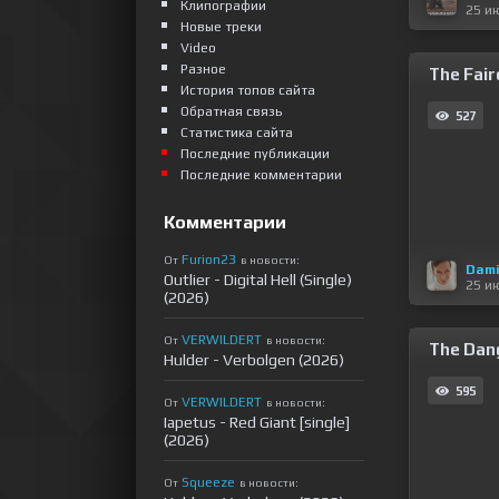
Клипографии
25 и
Новые треки
Video
Разное
The Fairc
История топов сайта
Обратная связь
527
Статистика сайта
Последние публикации
Последние комментарии
Комментарии
Furion23
От
в новости:
Dami
Outlier - Digital Hell (Single)
25 и
(2026)
VERWILDERT
От
в новости:
The Dang
Hulder - Verbolgen (2026)
595
VERWILDERT
От
в новости:
Iapetus - Red Giant [single]
(2026)
Squeeze
От
в новости: