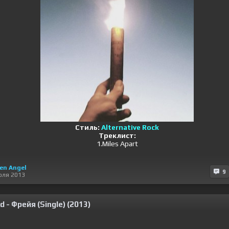
Стиль:
Alternative Rock
Треклист:
1.Miles Apart
en Angel
9
юля 2013
d - Фрейя (Single) (2013)