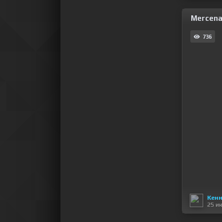
Mercenar
736
Кен
25 и