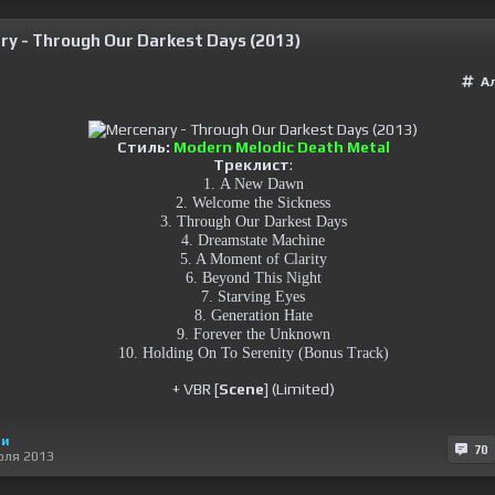
y - Through Our Darkest Days (2013)
А
Стиль:
Modern Melodic Death Metal
Треклист
:
1. A New Dawn
2. Welcome the Sickness
3. Through Our Darkest Days
4. Dreamstate Machine
5. A Moment of Clarity
6. Beyond This Night
7. Starving Eyes
8. Generation Hate
9. Forever the Unknown
10. Holding On To Serenity (Bonus Track)
+ VBR [
Scene
] (Limited)
ни
70
юля 2013