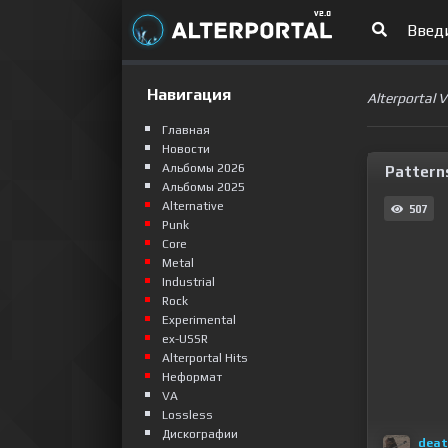
Навигация
Alterportal 
Главная
Новости
Альбомы 2026
Patterns
Альбомы 2025
Alternative
507
Punk
Сore
Metal
Industrial
Rock
Experimental
ex-USSR
Alterportal Hits
Неформат
VA
Lossless
Дискографии
deat