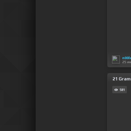
n00l
25 и
21 Grams
581