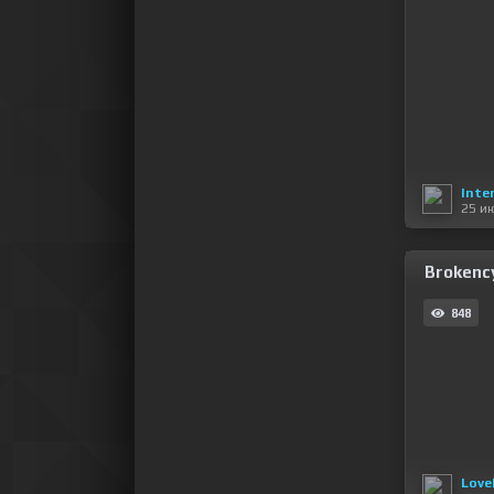
Inte
25 и
Brokency
848
Love