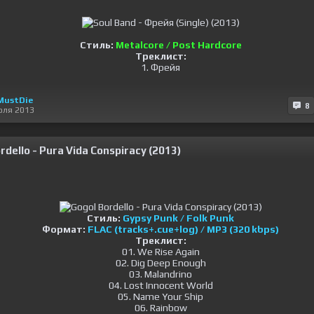
Стиль:
Metalcore / Post Hardcore
Треклист:
1. Фрейя
MustDie
8
юля 2013
rdello - Pura Vida Conspiracy (2013)
Стиль:
Gypsy Punk / Folk Punk
Формат:
FLAC (tracks+.cue+log) / MP3 (320 kbps)
Треклист:
01. We Rise Again
02. Dig Deep Enough
03. Malandrino
04. Lost Innocent World
05. Name Your Ship
06. Rainbow