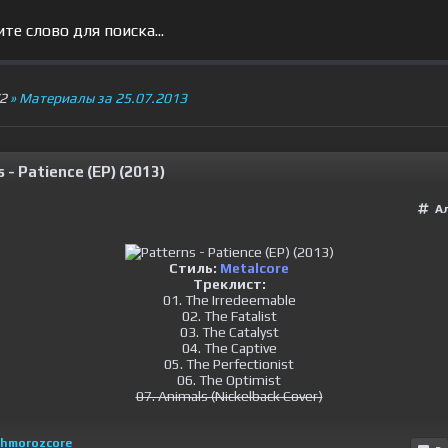
V2
» Материалы за 25.07.2013
 - Patience (EP) (2013)
А
Стиль:
Metalcore
Треклист:
01. The Irredeemable
02. The Fatalist
03. The Catalyst
04. The Captive
05. The Perfectionist
06. The Optimist
07. Animals (Nickelback Cover)
hmorozcore