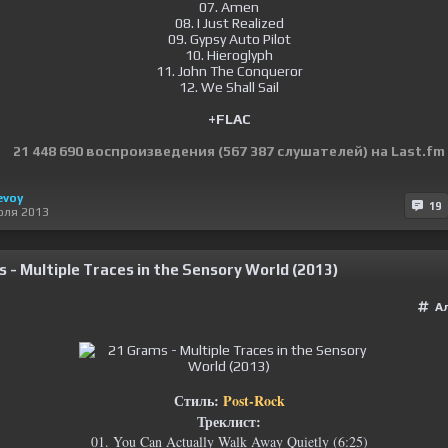
07. Amen
08. I Just Realized
09. Gypsy Auto Pilot
10. Hieroglyph
11. John The Conqueror
12. We Shall Sail
+FLAC
21 448 690 воспроизведения (567 387 слушателей) на Last.fm
evoy
19
юля 2013
 - Multiple Traces in the Sensory World (2013)
А
Стиль:
Post-Rock
Треклист:
01. You Can Actually Walk Away Quietly (6:25)