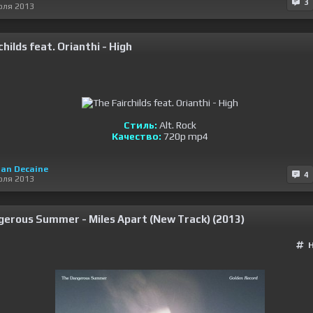
3
юля 2013
hilds feat. Orianthi - High
Стиль:
Alt. Rock
Качество:
720p mp4
an Decaine
4
юля 2013
erous Summer - Miles Apart (New Track) (2013)