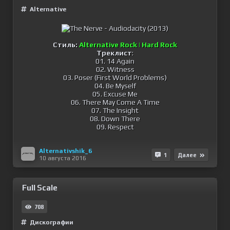
Alternative
Стиль:
Alternative Rock | Hard Rock
Треклист
:
01. 14 Again
02. Witness
03. Poser (First World Problems)
04. Be Myself
05. Excuse Me
06. There May Come A Time
07. The Insight
08. Down There
09. Respect
Alternativshik_6
1
Далее
10 августа 2016
Full Scale
708
Дискографии