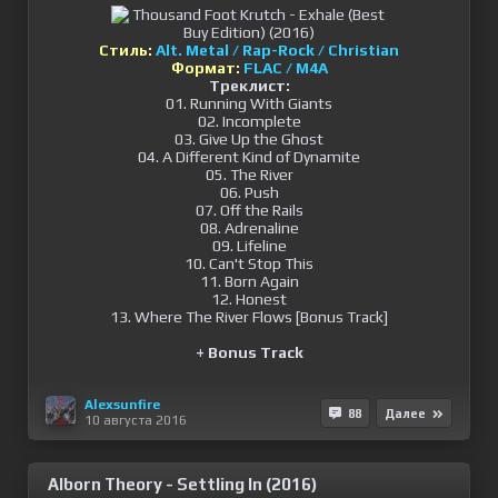
Стиль:
Alt. Metal / Rap-Rock / Christian
Формат:
FLAC / M4A
Треклист:
01. Running With Giants
02. Incomplete
03. Give Up the Ghost
04. A Different Kind of Dynamite
05. The River
06. Push
07. Off the Rails
08. Adrenaline
09. Lifeline
10. Can't Stop This
11. Born Again
12. Honest
13. Where The River Flows [Bonus Track]
+ Bonus Track
Alexsunfire
88
Далее
10 августа 2016
Alborn Theory - Settling In (2016)