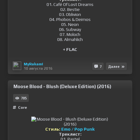
01. Café Of Lost Dreams
02. Bestie
03. Oblivion
04. Phobos & Deimos
05. Neon
06. Subway
07. Moloch
08. Almahlich
+ FLAC
MyRakamI
7
Далее
10 августа 2016
Moose Blood - Blush (Deluxe Edition) (2016)
705
Сore
Стиль:
Emo / Pop Punk
Треклист:
01. Pastel