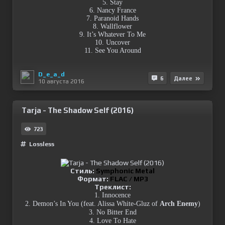
5. Stay
6. Nancy France
7. Paranoid Hands
8. Wallflower
9. It’s Whatever To Me
10. Uncover
11. See You Around
D_e_a_d
6
Далее
10 августа 2016
Tarja - The Shadow Self (2016)
723
Lossless
Стиль:
Symphonic Metal
Формат:
FLAC / MP3
Треклист:
1. Innocence
2. Demon’s In You (feat. Alissa White-Gluz of
Arch Enemy
)
3. No Bitter End
4. Love To Hate