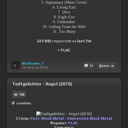
5. Supremacy (Muse Cover)
6. Living End
7. Diva
8. Eagle Eye
9. Undertaker
10. Calling From the Wild
11. Too Many
323 692
слушателя на
last.fm
+ FLAC
NICKname_T
11
Далее
10 августа 2016
Todtgelichter - Angst (2010)
708
Lossless
Стиль
:
Post-Black Metal / Depressive Black Metal
Формат
:
FLAC
Треклист
: