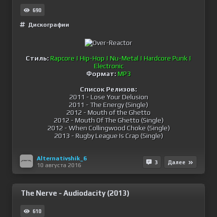
690
Дискографии
Стиль:
Rapcore | Hip-Hop | Nu-Metal | Hardcore Punk |
Electronic
Формат:
MP3
Список Релизов:
2011 - Lose Your Delusion
2011 - The Energy (Single)
2012 - Mouth of the Ghetto
2012 - Mouth Of The Ghetto (Single)
2012 - When Collingwood Choke (Single)
2013 - Rugby League Is Crap (Single)
Alternativshik_6
3
Далее
10 августа 2016
The Nerve - Audiodacity (2013)
610