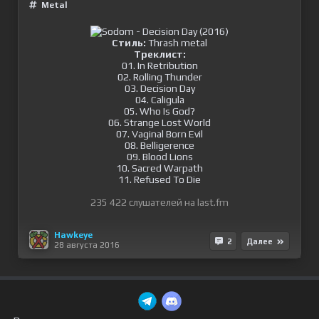
Metal
Стиль:
Thrash metal
Треклист:
01. In Retribution
02. Rolling Thunder
03. Decision Day
04. Caligula
05. Who Is God?
06. Strange Lost World
07. Vaginal Born Evil
08. Belligerence
09. Blood Lions
10. Sacred Warpath
11. Refused To Die
235 422 слушателей на last.fm
Hawkeye
2
Далее
28 августа 2016