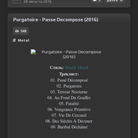
28 августа 2016
Purgatoire - Passe Decompose (2016)
548
Metal
Стиль:
Death Metal
Треклист:
01. Passé Décomposé
02. Purgatoire
03. Terreur Nocturne
04. Au Fond Du Gouffre
05. Fatalité
06. Vengeance Primitive
07. Vie De Cercueil
08. Des Siècles À Décimer
09. Baribal Déchâiné