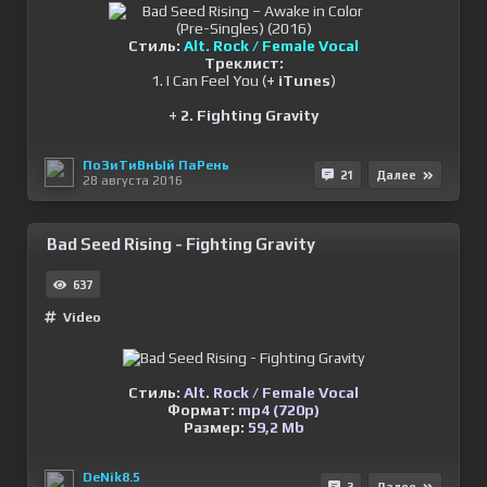
Стиль:
Alt. Rock / Female Vocal
Треклист:
1. I Can Feel You (
+ iTunes
)
+ 2. Fighting Gravity
ПоЗиТиВнЫй ПаРень
21
Далее
28 августа 2016
Bad Seed Rising - Fighting Gravity
637
Video
Стиль:
Alt. Rock / Female Vocal
Формат:
mp4 (720p)
Размер:
59,2 Мb
DeNik8.5
3
Далее