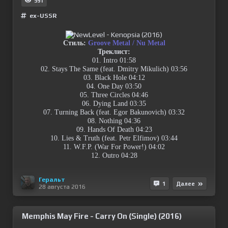
591
ex-USSR
Стиль:
Groove Metal / Nu Metal
Треклист:
01. Intro 01:58
02. Stays The Same (feat. Dmitry Mikulich) 03:56
03. Black Hole 04:12
04. One Day 03:50
05. Three Circles 04:46
06. Dying Land 03:35
07. Turning Back (feat. Egor Bakunovich) 03:32
08. Nothing 04:36
09. Hands Of Death 04:23
10. Lies & Truth (feat. Petr Elfimov) 03:44
11. W.F.P. (War For Power!) 04:02
12. Outro 04:28
Геральт
1
Далее
28 августа 2016
Memphis May Fire - Carry On (Single) (2016)