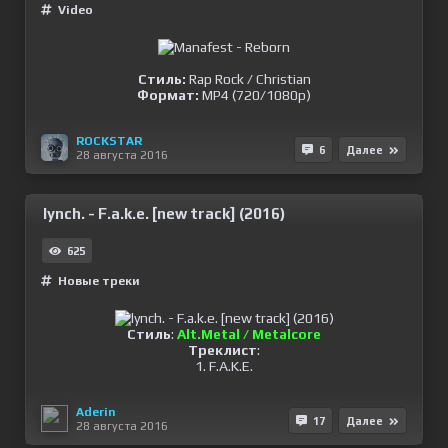
Video
Стиль:
Rap Rock / Christian
Формат:
MP4 (720/1080p)
ROCKSTAR
6
Далее
28 августа 2016
lynch. - F.a.k.e. [new track] (2016)
625
Новые треки
Стиль
:
Alt.Metal / Metalcore
Треклист
:
1. F.A.K.E.
Aderin
17
Далее
28 августа 2016