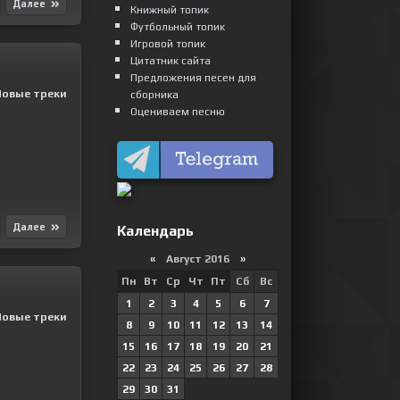
Далее
Книжный топик
Футбольный топик
Игровой топик
Цитатник сайта
Предложения песен для
Новые треки
сборника
Оцениваем песню
Далее
Календарь
«
Август 2016
»
Пн
Вт
Ср
Чт
Пт
Сб
Вс
1
2
3
4
5
6
7
Новые треки
8
9
10
11
12
13
14
15
16
17
18
19
20
21
22
23
24
25
26
27
28
29
30
31