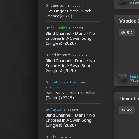
20 а
Capricorn
От
в новости:
Five Finger Death Punch -
Legacy (2026)
Voodoo D
Explosive
От
в новости:
Blind Channel - Diana / No
517
Encores In A Swan Song
(Singles) (2026)
Indifferente
От
в новости:
Blind Channel - Diana / No
Encores In A Swan Song
(Singles) (2026)
Гера
20 а
Forbidden_Evolution
От
в
новости:
Rain Paris - I Am The Villain
(Single) (2026)
Devin To
Rayzor
От
в новости:
455
Blind Channel - Diana / No
Encores In A Swan Song
(Singles) (2026)
Bfg
От
в новости: