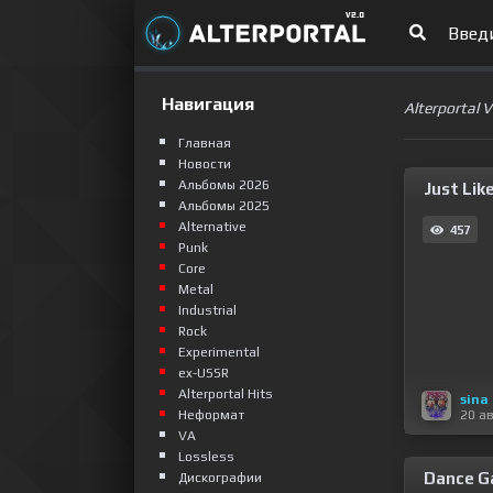
Навигация
Alterportal 
Главная
Новости
Альбомы 2026
Just Lik
Альбомы 2025
Alternative
457
Punk
Сore
Metal
Industrial
Rock
Experimental
ex-USSR
Alterportal Hits
sina
20 а
Неформат
VA
Lossless
Dance Ga
Дискографии