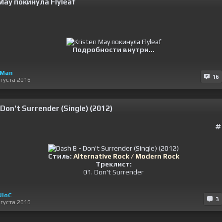
May покинула Flyleaf
Подробности внутри...
eMan
16
вгуста 2016
 Don't Surrender (Single) (2012)
Стиль:
Alternative Rock / Modern Rock
Треклист:
01. Don't Surrender
JloC
3
вгуста 2016