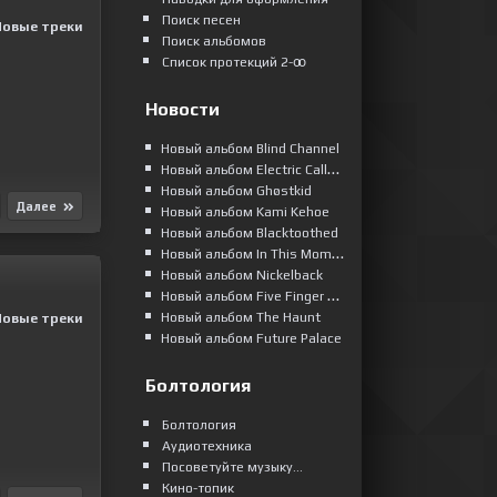
Поиск песен
Новые треки
Поиск альбомов
Список протекций 2-ꝏ
Новости
Новый альбом Blind Channel
Новый альбом Electric Callboy
Новый альбом Ghøstkid
Далее
Новый альбом Kami Kehoe
Новый альбом Blacktoothed
Новый альбом In This Moment
Новый альбом Nickelback
Новый альбом Five Finger Death Punch
Новый альбом The Haunt
Новые треки
Новый альбом Future Palace
Болтология
Болтология
Аудиотехника
Посоветуйте музыку...
Кино-топик