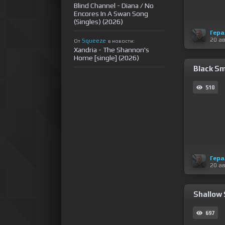
Blind Channel - Diana / No
Encores In A Swan Song
(Singles) (2026)
Гера
20 а
Squeeze
От
в новости:
Xandria - The Shannon's
Home [single] (2026)
Black Sm
510
Гера
20 а
Shallow 
697