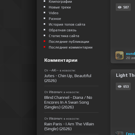
Клипографии
Новые треки
507
Video
Разное
История топов сайта
Обратная связь
Статистика сайта
Последние публикации
Последние комментарии
xund
20 а
Комментарии
--AK--
От
в новости:
Light Th
Jutes - Chin Up, Beautiful
(2026)
653
Иваныч
От
в новости:
Blind Channel - Diana / No
Encores In A Swan Song
(Singles) (2026)
Иваныч
От
в новости:
Rain Paris - I Am The Villain
(Single) (2026)
Гера