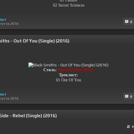
01 Failure
02 Secret Sciences
льт
0
вгуста 2016
iths - Out Of You (Single) (2016)
Стиль:
Modern Hard Rock
Треклист:
01 Out Of You
льт
0
вгуста 2016
Side - Rebel (Single) (2016)