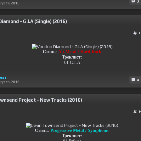
3
вгуста 2016
iamond - G.I.A (Single) (2016)
Стиль:
Alt.Metal / Hard Rock
Треклист:
01 G.I.A
льт
4
вгуста 2016
wnsend Project - New Tracks (2016)
Стиль:
Progressive Metal / Symphonic
Треклист: