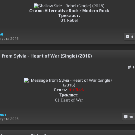
Стиль:
Alternative Rock / Modern Rock
Треклист:
01. Rebel
eR
4
вгуста 2016
from Sylvia - Heart of War (Single) (2016)
Стиль:
Alt.Rock
Треклист:
01 Heart of War
льт
10
вгуста 2016