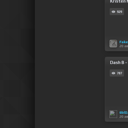
Kristen 
929
Fak
20 а
Dash B -
787
6blD
20 а