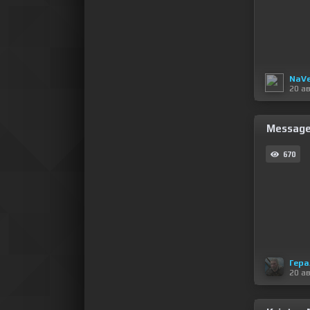
NaV
20 а
Message 
670
Гера
20 а