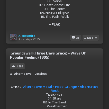
06. Nerve
07. Death Above Life
08. The Storm
09. Neural Collapse
10. The Path I Walk
+ FLAC
Alexsunfire
33
Далее
4 октября 2025
Groundswell (Three Days Grace) - Wave Of
Popular Feeling (1995)
1 600
Alternative
|
Lossless
Стиль:
Alternative Metal / Post-Grunge / Alternative
Rock
Треклист:
01. Stare
02. In The Sand
03. Weatherman