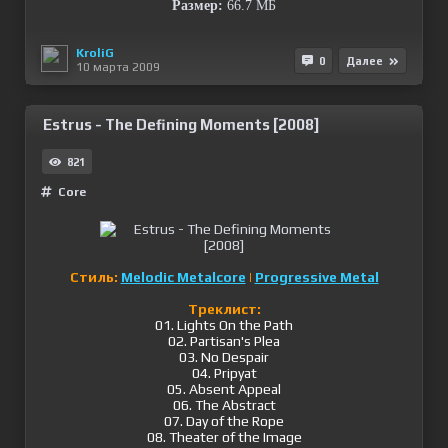
Размер:
66.7 МБ
KroliG
0
Далее
10 марта 2009
Estrus - The Defining Moments [2008]
821
Сore
Стиль:
Melodic Metalcore
|
Progressive Metal
Треклист:
01. Lights On the Path
02. Partisan's Plea
03. No Despair
04. Pripyat
05. Absent Appeal
06. The Abstract
07. Day of the Rope
08. Theater of the Image