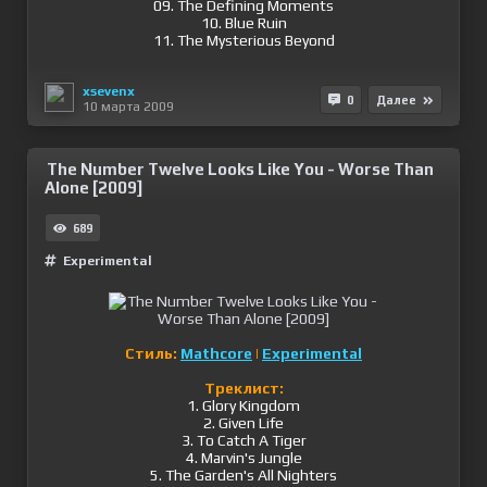
09. The Defining Moments
10. Blue Ruin
11. The Mysterious Beyond
xsevenx
0
Далее
10 марта 2009
The Number Twelve Looks Like You - Worse Than
Alone [2009]
689
Experimental
Стиль:
Mathcore
|
Experimental
Треклист:
1. Glory Kingdom
2. Given Life
3. To Catch A Tiger
4. Marvin's Jungle
5. The Garden's All Nighters