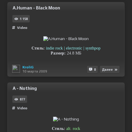
A.Human - Black Moon
1 158
Video
Cтиль:
indie rock | electronic | synthpop
Размер:
24.8 МБ
KroliG
0
Далее
10 марта 2009
A - Nothing
877
Video
Стиль:
alt. rock