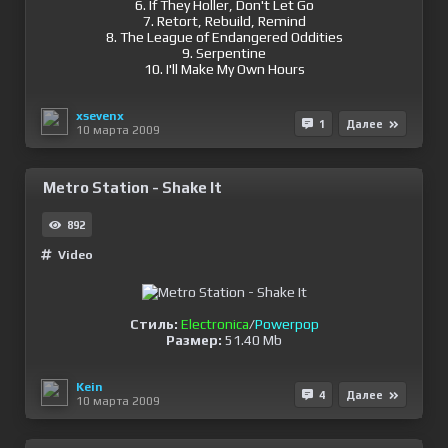
6. If They Holler, Don't Let Go
7. Retort, Rebuild, Remind
8. The League of Endangered Oddities
9. Serpentine
10. I'll Make My Own Hours
xsevenx
1
Далее
10 марта 2009
Metro Station - Shake It
892
Video
Стиль:
Electronica
/
Powerpop
Размер:
51.40 Mb
Kein
4
Далее
10 марта 2009