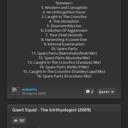
Треклист:
1. Wisdom and Corruption
2. An Unforgotten Force
3. Caught In The Crossfire
4. The Deception
5. Disassembly Line
6. Evolution Of Aggression
7. Your Final Seconds
8. Harvesting A Loved One
9. Internal Examination
10. Spare Parts
11. Spare Parts (Namshubofenki Mix)
12. Spare Parts (Bazooka Mix)
13. Caught In The Crossfire (Zardonic Mix)
14. Spare Parts (Delta 9 Mix)
15. Caught In The Crossfire (Stanley Cupid Mix)
16. Spare Parts (Frazzbass Mix)
ardentis
2
Далее
10 марта 2009
Giant Squid - The Ichthyologist (2009)
787