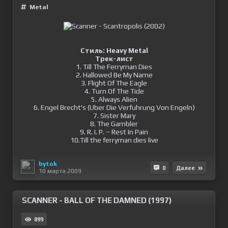
Metal
Стиль: Heavy Metal
Трек-лист
1. Till The Ferryman Dies
2. Hallowed Be My Name
3. Flight Of The Eagle
4. Turn Of The Tide
5. Always Alien
6. Engel Brecht's (Uber Die Verfuhrung Von Engeln)
7. Sister Mary
8. The Gambler
9. R. I. P. – Rest In Pain
10.Till the ferryman dies live
bytok
0
Далее
10 марта 2009
SCANNER - BALL OF THE DAMNED (1997)
899