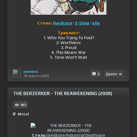
Стиль:
Hardcore
|
2-Step
|
sXe
Треклист:
1. Who You Trying To Fool?
2. Worthless
3. Proud
4. This Means War
5. Time Won't Wait
xsevenx
2
Далее
10 марта 2009
THE BERZERKER - THE REAWEKENING (2008)
963
Metal
Стиль
:Grindcore/Industrial Deathcore