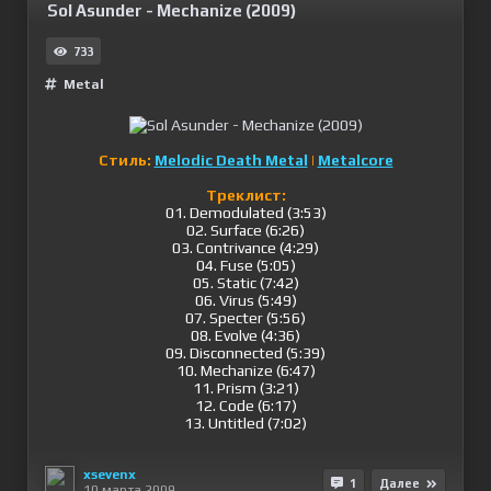
Sol Asunder - Mechanize (2009)
733
Metal
Стиль:
Melodic Death Metal
|
Metalcore
Треклист:
01. Demodulated (3:53)
02. Surface (6:26)
03. Contrivance (4:29)
04. Fuse (5:05)
05. Static (7:42)
06. Virus (5:49)
07. Specter (5:56)
08. Evolve (4:36)
09. Disconnected (5:39)
10. Mechanize (6:47)
11. Prism (3:21)
12. Code (6:17)
13. Untitled (7:02)
xsevenx
1
Далее
10 марта 2009