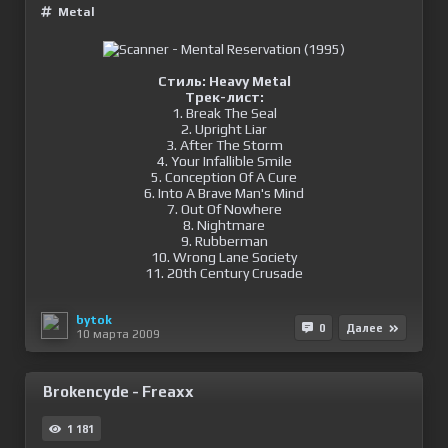
Metal
Стиль: Heavy Metal
Трек-лист:
1. Break The Seal
2. Upright Liar
3. After The Storm
4. Your Infallible Smile
5. Conception Of A Cure
6. Into A Brave Man's Mind
7. Out Of Nowhere
8. Nightmare
9. Rubberman
10. Wrong Lane Society
11. 20th Century Crusade
bytok
0
Далее
10 марта 2009
Brokencyde - Freaxx
1 181