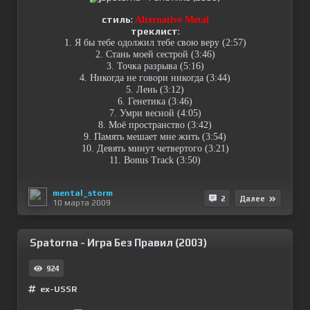
стиль
:
Alternative Metal
треклист
:
1. Я бы тебе одолжил тебе свою веру (2:57)
2. Стань моей сестрой (3:46)
3. Точка разрыва (5:16)
4. Никогда не говори никогда (3:44)
5. Лень (3:12)
6. Генетика (3:46)
7. Умри весной (4:05)
8. Моё пространство (3:42)
9. Память мешает мне жить (3:54)
10. Девять минут четвертого (3:21)
11. Bonus Track (3:50)
mental_storm
2
Далее
10 марта 2009
Spatorna - Игра Без Правил (2003)
924
ex-USSR