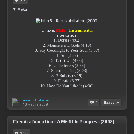
714
Metal
стиль
:
|
Metal
Instrumental
треклист
:
1. Dorsia (4:02)
2. Monsters and Gods (4:10)
3. Say Goodnight to Your Soul (3:37)
4. Sin (3:27)
5. Eat It Up (4:06)
6. Unbelievers (3:55)
7. Shoot the Dog (3:03)
8. 2 Bullets (3:19)
9. Plastic (3:37)
10. How Do You Like It (4:36)
mental_storm
4
Далее
10 марта 2009
Chemical Vocation - A Misfit In Progress (2008)
1 138