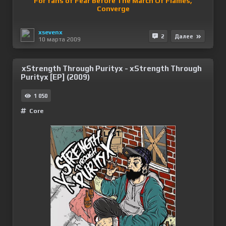
For fans of Fear Before The March Of Flames,
Converge
xsevenx
2
Далее
10 марта 2009
xStrength Through Purityx - xStrength Through
Purityx [EP] (2009)
1 050
Сore