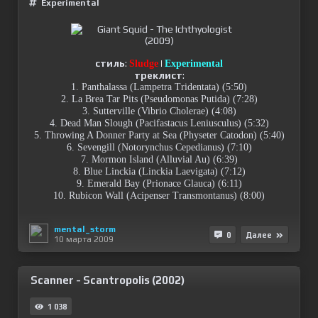
Experimental
стиль
:
|
Sludge
Experimental
треклист
:
1. Panthalassa (Lampetra Tridentata) (5:50)
2. La Brea Tar Pits (Pseudomonas Putida) (7:28)
3. Sutterville (Vibrio Cholerae) (4:08)
4. Dead Man Slough (Pacifastacus Leniusculus) (5:32)
5. Throwing A Donner Party at Sea (Physeter Catodon) (5:40)
6. Sevengill (Notorynchus Cepedianus) (7:10)
7. Mormon Island (Alluvial Au) (6:39)
8. Blue Linckia (Linckia Laevigata) (7:12)
9. Emerald Bay (Prionace Glauca) (6:11)
10. Rubicon Wall (Acipenser Transmontanus) (8:00)
mental_storm
0
Далее
10 марта 2009
Scanner - Scantropolis (2002)
1 038