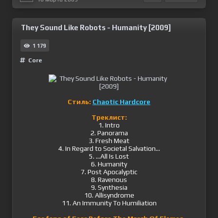
They Sound Like Robots - Humanity [2009]
1 179
Сore
Стиль:
Chaotic Hardcore
Треклист:
1. Intro
2. Panorama
3. Fresh Meat
4. In Regard to Societal Salvation...
5. ...All Is Lost
6. Humanity
7. Post Apocalyptic
8. Ravenous
9. Synthesia
10. Allisyndrome
11. An Immunity To Humiliation