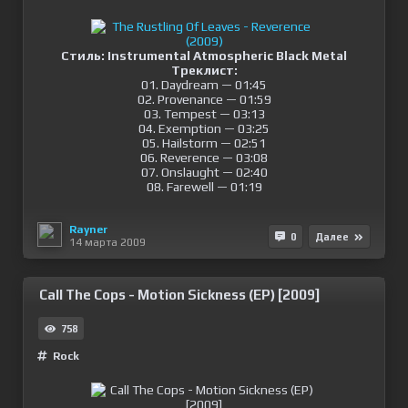
Стиль: Instrumental Atmospheric Black Metal
Треклист:
01. Daydream — 01:45
02. Provenance — 01:59
03. Tempest — 03:13
04. Exemption — 03:25
05. Hailstorm — 02:51
06. Reverence — 03:08
07. Onslaught — 02:40
08. Farewell — 01:19
Rayner
0
Далее
14 марта 2009
Call The Cops - Motion Sickness (EP) [2009]
758
Rock