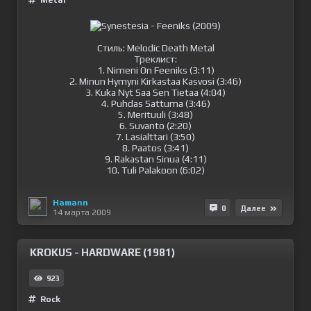
Metal
Стиль: Melodic Death Metal
Треклист:
1. Nimeni On Feeniks (3:11)
2. Minun Hymyni Kirkastaa Kasvosi (3:46)
3. Kuka Nyt Saa Sen Tietaa (4:04)
4. Puhdas Sattuma (3:46)
5. Merituuli (3:48)
6. Suvanto (2:20)
7. Lasialttari (3:50)
8. Paatos (3:41)
9. Rakastan Sinua (4:11)
10. Tuli Palakoon (6:02)
Hamann
0
Далее
14 марта 2009
KROKUS - HARDWARE (1981)
923
Rock