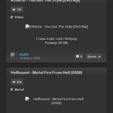
Athlete - You Got The Style [DVD Rip]
741
Video
Стиль: Indie-rock | Britpop
Размер: 66 МБ
vladiii
0
Далее
14 марта 2009
Hellhound - Metal Fire From Hell (2008)
816
Metal