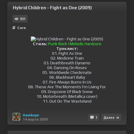
Hybrid Children - Fight as One (2009)
931
Сore
Стиль:
Punk Rock
|
Melodic Hardcore
Треклист:
01. Fight As One
02. Medicine Train
03. Deathbreath Dynamo
04. Dancing On Roses
05. Worldwide Checkmate
06. Blackheart Baby
07. Fire Always Burns In Us
08. These Are The Moments I'm Living For
09. Dropzone Of Black Snow
10. Motоrbreath (Metallica cover)
11. Out On The Wasteland
Hawkeye
1
Далее
14 марта 2009