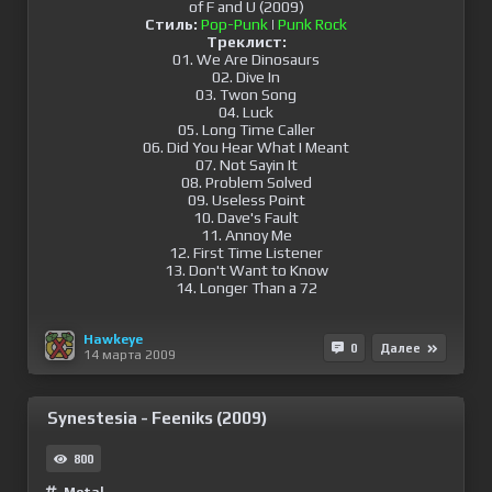
Стиль:
Pop-Punk
|
Punk Rock
Треклист:
01. We Are Dinosaurs
02. Dive In
03. Twon Song
04. Luck
05. Long Time Caller
06. Did You Hear What I Meant
07. Not Sayin It
08. Problem Solved
09. Useless Point
10. Dave's Fault
11. Annoy Me
12. First Time Listener
13. Don't Want to Know
14. Longer Than a 72
Hawkeye
0
Далее
14 марта 2009
Synestesia - Feeniks (2009)
800