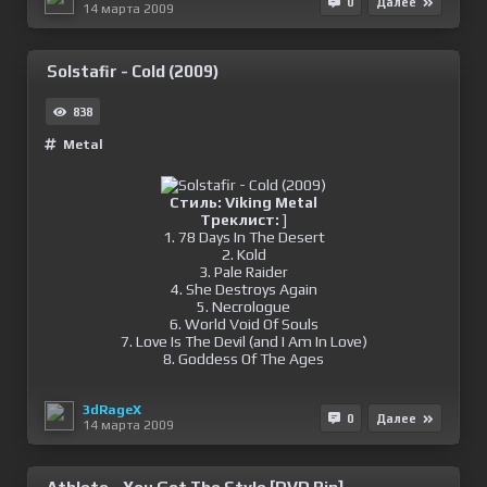
0
Далее
14 марта 2009
Solstafir - Cold (2009)
838
Metal
Стиль: Viking Metal
Треклист:
]
1. 78 Days In The Desert
2. Kold
3. Pale Raider
4. She Destroys Again
5. Necrologue
6. World Void Of Souls
7. Love Is The Devil (and I Am In Love)
8. Goddess Of The Ages
3dRageX
0
Далее
14 марта 2009