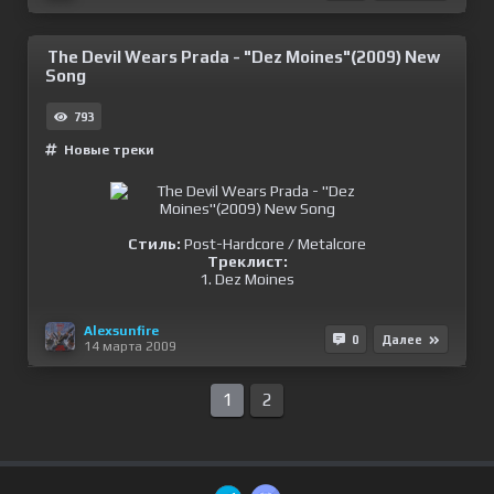
The Devil Wears Prada - "Dez Moines"(2009) New
Song
793
Новые треки
Стиль:
Post-Hardcore / Metalcore
Треклист:
1. Dez Moines
Alexsunfire
0
Далее
14 марта 2009
1
2