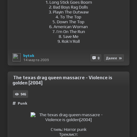
1. Long Stick Goes Boom
2. Bad Boys Rag Dolls
3. Playin The Outwaw
4. To The Top
5. Down The Top
6. American Woman
7. I’m On The Run
8. Save Me
9. Rok’n’Roll
bytok
0
Далее
14 марта 2009
The texas drag queen massacre - Violence is
golden [2004]
946
Punk
Стиль: Horror punk
Треклист: