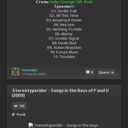
Стиль:
Indie
|
Grunge
|
Alt. Rock
Треклист:
01. On My Trail
02. All This Time
03. Keeping It Down
04. Hey Ann
05. Nothing To Hide
06. Martyr
07. Smoke Signal
08. Devils Bed
09. Action Reaction
10. Future Blues
11. Troubles
Hawkeye
0
Далее
14 марта 2009
Stereotyperider - Songs in the Keys of F and U
(2009)
745
Punk