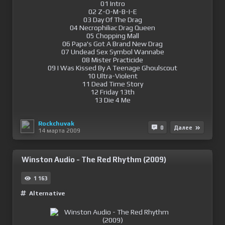
01 Intro
02 Z-O-M-B-I-E
03 Day Of The Drag
04 Necrophiliac Drag Queen
05 Chopping Mall
06 Papa's Got A Brand New Drag
07 Undead Sex Symbol Wannabe
08 Mister Practicide
09 I Was Kissed By A Teenage Ghoulscout
10 Ultra-Violent
11 Dead Time Story
12 Friday 13th
13 Die 4 Me
Rockchuvak
0
Далее
14 марта 2009
Winston Audio - The Red Rhythm (2009)
1 163
Alternative