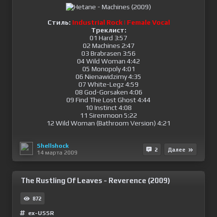
Стиль:
Industrial Rock | Female Vocal
Треклист:
01 Hard 3:57
02 Machines 2:47
03 Brabrasen 3:56
04 Wild Woman 4:42
05 Monopoly 4:01
06 Nienawidzimy 4:35
07 White-Legz 4:59
08 God-Gorsaken 4:06
09 Find The Lost Ghost 4:44
10 Instinct 4:08
11 Sirenmoon 5:22
12 Wild Woman (Bathroom Version) 4:21
Shellshock
2
Далее
14 марта 2009
The Rustling Of Leaves - Reverence (2009)
872
ex-USSR