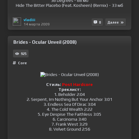
36 Degrees - 68 мб
Hide The Bitter Placebo (Feat. Kosheen) (Remix) - 33 мб
vladiii
0
Далее
14 марта 2009
Brides - Ocular Unveil (2008)
925
Сore
Стиль:
Post Hardcore
Треклист:
1. Beholder 2:04
2. Serpent, Im Nothing But Your Anchor 3:01
3. Endless Sea Of Dirac 3:04
4. The Cold Wealth 2:22
5. Eye Despise The Faithless 3:05
6. Carcinoma 3:40
7. Frank West 3:29
8. Velvet Ground 2:56