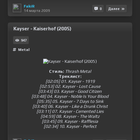
FakiR
0
Далее
14 марта 2009
Kayser - Kaiserhof (2005)
947
Metal
Стиль:
Thrash Metal
Треклист:
[02:05] 01. Kayser - 1919
[02:53] 02. Kayser - Lost Cause
[03:43] 03. Kayser - Good Citizen
[03:48] 04. Kayser - Noble Is Your Blood
[05:35] 05. Kayser - 7 Days to Sink
[03:40] 06. Kayser - Like a Drunk Christ
[03:11] 07. Kayser - Cemented Lies
[04:59] 08. Kayser - The Waltz
[03:45] 09. Kayser - Rafflesia
[02:34] 10. Kayser - Perfect