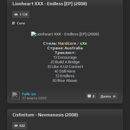
Lionheart XXX - Endless [EP] (2008)
1 174
Сore
Стиль:
Hardcore
/
sXe
Страна: Australia
Треклист:
1) Encourage
2) Build A Bridge
3) Like A U2 Concert
4) Still Here
5) Endless
6) Rise Above
Falk-on
0
Далее
17 марта 2009
Cisfinitum - Nevmenosis (2008)
622