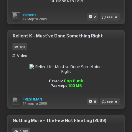
14. Blood Ran Cold
xsevenx
2
Далее
17 марта 2009
Relient K - Must've Done Something Right
858
Video
Стиль:
Pop Punk
Размер:
100 МБ
FRESHMAN
0
Далее
17 марта 2009
Nothing More - The Few Not Fleeting (2009)
1 302