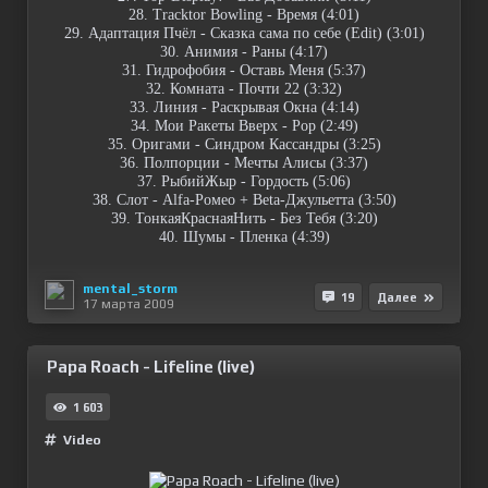
28. Tracktor Bowling - Время (4:01)
29. Адаптация Пчёл - Сказка сама по себе (Edit) (3:01)
30. Анимия - Раны (4:17)
31. Гидрофобия - Оставь Меня (5:37)
32. Комната - Почти 22 (3:32)
33. Линия - Раскрывая Окна (4:14)
34. Мои Ракеты Вверх - Pop (2:49)
35. Оригами - Синдром Кассандры (3:25)
36. Полпорции - Мечты Алисы (3:37)
37. РыбийЖыр - Гордость (5:06)
38. Слот - Alfa-Ромео + Beta-Джульетта (3:50)
39. ТонкаяКраснаяНить - Без Тебя (3:20)
40. Шумы - Пленка (4:39)
mental_storm
19
Далее
17 марта 2009
Papa Roach - Lifeline (live)
1 603
Video