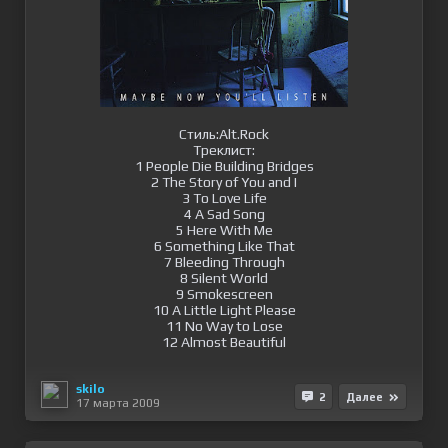
Стиль:Alt.Rock
Треклист:
1 People Die Building Bridges
2 The Story of You and I
3 To Love Life
4 A Sad Song
5 Here With Me
6 Something Like That
7 Bleeding Through
8 Silent World
9 Smokescreen
10 A Little Light Please
11 No Way to Lose
12 Almost Beautiful
skilo
2
Далее
17 марта 2009