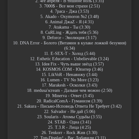
2. 4re апреля - В тишине ноль (3:35)
3. 7000$ - Все мои страхи (2:51)
4. 7раса - Джа (3:53)
5. Akado - Oxymoron №2 (3:48)
6. Animal ДжаZ - Я (4:31)
7. Atakama - Ты (3:30)
8. CuRLing - Ждать тебя (5:36)
9. Deforce - Эволюция (3:17)
10. DNA Error - Болото (Витамин в кулаке ложкой безумия)
(6:34)
11. E-SEX-T - Холод (5:44)
12. Esthetic Education - Unbelievable (3:24)
13. Ideя Fix - Чуть выше звёзд (3:57)
14. KOSMOS.COM - Юпитер (3:46)
15. LikVoR - Ненавижу (3:44)
16. Lumen - TV No More (3:23)
17. Marakesh - Осколки (3:43)
18. medusa'scream - Дальше чем можно (2:50)
19. Minerva - Ответ (3:45)
20. RadicalComA - Гуманизм (3:39)
21. Sakura - Письмо-Исповедь Ответа Не Требует (3:42)
22. Salvador - Не дай (5:06)
23. Soularis - Атомы Судьбы (3:55)
24. STAB - Одна (3:41)
25. T.3.R - Лица (4:25)
26. Tenkorr - Rock Жив (3:30)
27. Top-Display! - Вас Добавили (3:11)