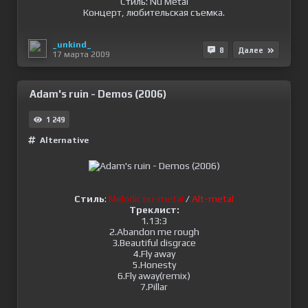
Стиль: Nu Metal
Концерт, любительская съемка.
_unkind_
8
Далее
17 марта 2009
Adam's ruin - Demos (2006)
1 249
Alternative
Стиль
:
Melodic nu-metal
/
Alt-metal
Треклист:
1.13:3
2.Abandon me rough
3.Beautiful disgrace
4.Fly away
5.Honesty
6.Fly away(remix)
7.Pillar