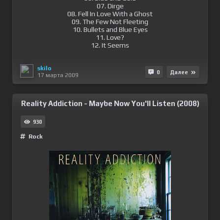
07. Dirge
08. Fell In Love With a Ghost
09. The Few Not Fleeting
10. Bullets and Blue Eyes
11. Love?
12. It Seems
skilo
0
Далее
17 марта 2009
Reality Addiction - Maybe Now You'll Listen (2008)
930
Rock