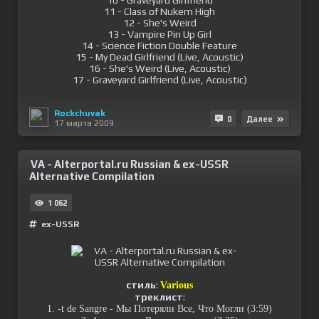
10 - Graveyard Girlfriend
11 - Class of Nukem High
12 - She's Weird
13 - Vampire Pin Up Girl
14 - Science Fiction Double Feature
15 - My Dead Girlfriend (Live, Acoustic)
16 - She's Weird (Live, Acoustic)
17 - Graveyard Girlfriend (Live, Acoustic)
Rockchuvak
0
Далее
17 марта 2009
VA - Alterportal.ru Russian & ex-USSR
Alternative Compilation
1 062
ex-USSR
стиль
:
Various
треклист
:
1. -t de Sangre - Мы Потеряли Все, Что Могли (3:59)