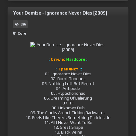
Your Demise - Ignorance Never Dies [2009]
896
Сore
::
Стиль:
Hardcore
::
::
Треклист
::
01. Ignorance Never Dies
02. Burnt Tongues
03. Nothing Left But Regret
04. Antipode
05. Hypochondriac
06. Dreaming Of Believing
07. TF
08. Unknown Dub
09. The Clocks Arenґt Ticking Backwards
10. Feels Like Thereґs Something Dark Inside
11. All I Never Want To Be
12. Great Shape
13. Black Veins