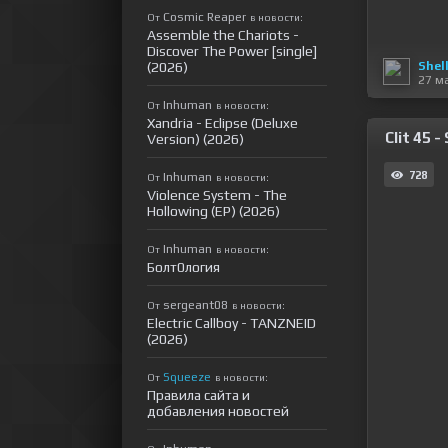
Cosmic Reaper
От
в новости:
Assemble the Chariots -
Discover The Power [single]
Shel
(2026)
27 м
Inhuman
От
в новости:
Xandria - Eclipse (Deluxe
Clit 45 
Version) (2026)
728
Inhuman
От
в новости:
Violence System - The
Hollowing (EP) (2026)
Inhuman
От
в новости:
Болт0логия
sergeant08
От
в новости:
Electric Callboy - TANZNEID
(2026)
Squeeze
От
в новости:
Правила сайта и
добавления новостей