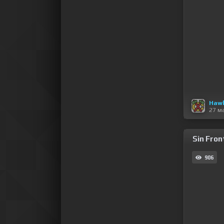
Haw
27 м
Sin Fron
906