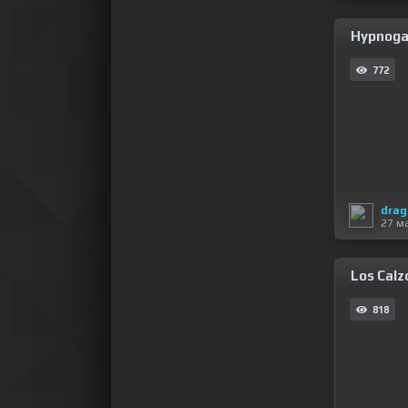
Hypnoga
772
drag
27 м
Los Calz
818