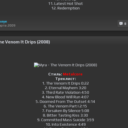
11. Latest Hot Shot
12. Redemption
keye
0
арта 2009
he Venom It Drips (2008)
Стиль:
Metalcore
Треклист:
1. The Venom It Drips 0:22
2. Eternal Mayhem 3:20
3. Third Rate Violation 4:50
4. New Blood Will Run 4:07
5. Doomed From The Outset 4:14
6. The Venom Part I 2:15
7. Forsaken By Silence 5:08
8. Bitter Tasting Kiss 3:30
9. Committed Mass Suicide 3:59
10. Into Existence 4:49