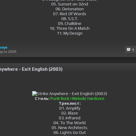
05. Sunset on 32nd
06. Detonation
07. Riot Of Words
08. S.S.T.
09. Chalkline
10. Three On A Match
11. My Design
keye
1
арта 2009
nywhere - Exit English (2003)
Стиль:
Punk Rock
|
Melodic Hardcore
Треклист:
01. Amplify
02. Blaze
03. Infrared
04. To The World
05. New Architects
06. Lights Go Out