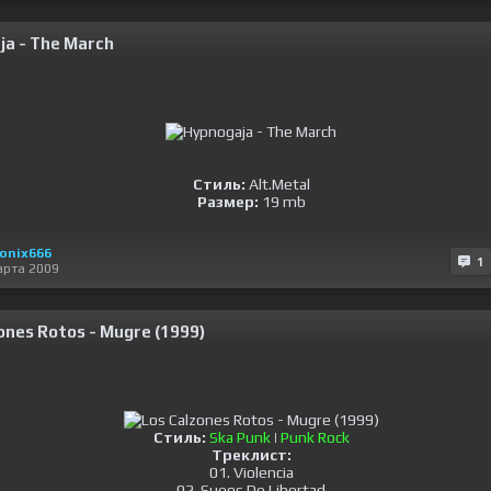
ja - The March
Стиль:
Alt.Metal
Размер:
19 mb
onix666
1
арта 2009
ones Rotos - Mugre (1999)
Стиль:
Ska Punk
|
Punk Rock
Треклист:
01. Violencia
02. Sueos De Libertad