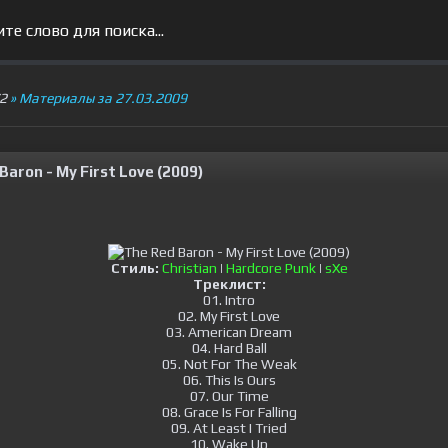
V2
» Материалы за 27.03.2009
Baron - My First Love (2009)
Стиль:
Christian
|
Hardcore Punk
|
sXe
Треклист:
01. Intro
02. My First Love
03. American Dream
04. Hard Ball
05. Not For The Weak
06. This Is Ours
07. Our Time
08. Grace Is For Falling
09. At Least I Tried
10. Wake Up