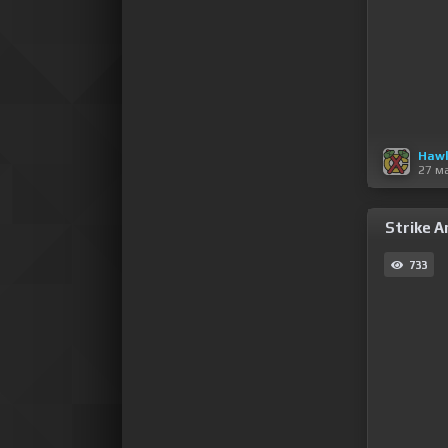
Haw
27 м
Strike A
733