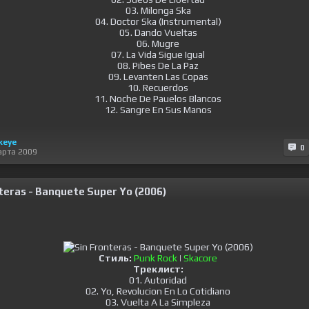
03. Milonga Ska
04. Doctor Ska (Instrumental)
05. Dando Vueltas
06. Mugre
07. La Vida Sigue Igual
08. Pibes De La Paz
09. Levanten Las Copas
10. Recuerdos
11. Noche De Pauelos Blancos
12. Sangre En Sus Manos
keye
0
арта 2009
teras - Banquete Super Yo (2006)
Стиль:
Punk Rock
|
Skacore
Треклист:
01. Autoridad
02. Yo, Revolucion En Lo Cotidiano
03. Vuelta A La Simpleza