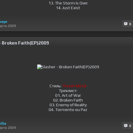
13. The Storm Is Over
14. Just Exist
keye
0
арта 2009
- Broken Faith(EP)2009
Стиль:
Thrash Metal
Треклист:
01. Art of War
02. Broken Faith
03. Enemy of Reality
04. Tormento ou Paz
illa
0
арта 2009