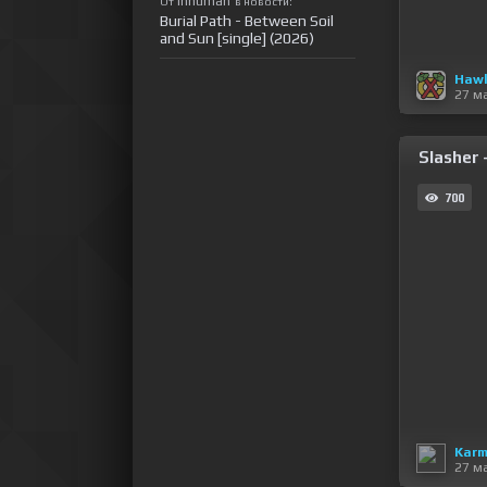
Inhuman
От
в новости:
Burial Path - Between Soil
and Sun [single] (2026)
Haw
27 м
Slasher 
700
Karm
27 м