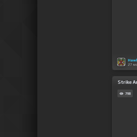
Haw
27 м
Strike A
798