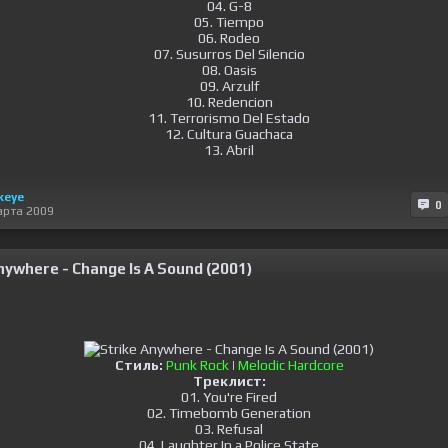
04. G-8
05. Tiempo
06. Rodeo
07. Susurros Del Silencio
08. Oasis
09. Arzulf
10. Redencion
11. Terrorismo Del Estado
12. Cultura Guachaca
13. Abril
keye
0
арта 2009
nywhere - Change Is A Sound (2001)
Стиль:
Punk Rock
|
Melodic Hardcore
Треклист:
01. You're Fired
02. Timebomb Generation
03. Refusal
04. Laughter In a Police State