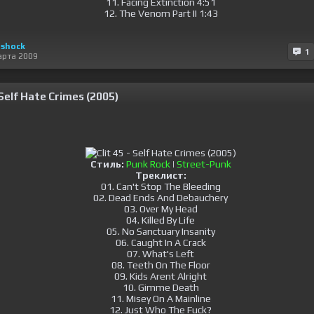
11. Facing Extinction 4:51
12. The Venom Part II 1:43
lshock
1
арта 2009
- Self Hate Crimes (2005)
Стиль:
Punk Rock
|
Street-Punk
Треклист:
01. Can't Stop The Bleeding
02. Dead Ends And Debauchery
03. Over My Head
04. Killed By Life
05. No Sanctuary Insanity
06. Caught In A Crack
07. What's Left
08. Teeth On The Floor
09. Kids Arent Alright
10. Gimme Death
11. Misey On A Mainline
12. Just Who The Fuck?