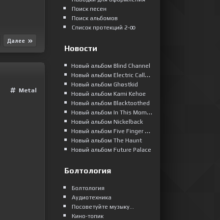
Поиск песен
Поиск альбомов
Список протекций 2-ꝏ
Далее
Новости
Новый альбом Blind Channel
Новый альбом Electric Callboy
Новый альбом Ghøstkid
Metal
Новый альбом Kami Kehoe
Новый альбом Blacktoothed
Новый альбом In This Moment
Новый альбом Nickelback
Новый альбом Five Finger Death Punch
Новый альбом The Haunt
Новый альбом Future Palace
Болтология
Болтология
Аудиотехника
Посоветуйте музыку...
Кино-топик