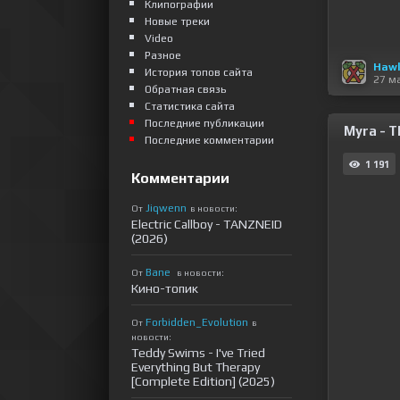
Клипографии
Новые треки
Video
Разное
Haw
История топов сайта
27 м
Обратная связь
Статистика сайта
Последние публикации
Myra - T
Последние комментарии
1 191
Комментарии
Jiqwenn
От
в новости:
Electric Callboy - TANZNEID
(2026)
Bane
От
в новости:
Кино-топик
Forbidden_Evolution
От
в
новости:
Teddy Swims - I've Tried
Everything But Therapy
[Complete Edition] (2025)