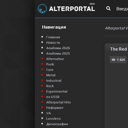
Навигация
Alterportal 
Главная
Новости
Альбомы 2026
The Red 
Альбомы 2025
Alternative
1 424
Punk
Сore
Metal
Industrial
Rock
Experimental
ex-USSR
Alterportal Hits
Неформат
VA
Lossless
Дискографии