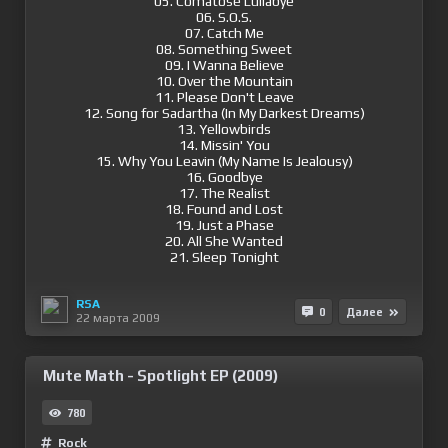
05. Comatose Lullabye
06. S.O.S.
07. Catch Me
08. Something Sweet
09. I Wanna Believe
10. Over the Mountain
11. Please Don't Leave
12. Song for Sadartha (In My Darkest Dreams)
13. Yellowbirds
14. Missin' You
15. Why You Leavin (My Name Is Jealousy)
16. Goodbye
17. The Realist
18. Found and Lost
19. Just a Phase
20. All She Wanted
21. Sleep Tonight
RSA
0
Далее
22 марта 2009
Mute Math - Spotlight EP (2009)
780
Rock