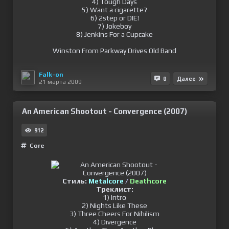
4) Tough Days
5) Want a cigarette?
6) 2step or DIE!
7) Jokeboy
8) Jenkins For a Cupcake
Winston From Parkway Drives Old Band
Falk-on
0
Далее
21 марта 2009
An American Shootout - Convergence (2007)
912
Сore
Стиль:
Metalcore
/
Deathcore
Треклист:
1) Intro
2) Nights Like These
3) Three Cheers For Nihilism
4) Divergence