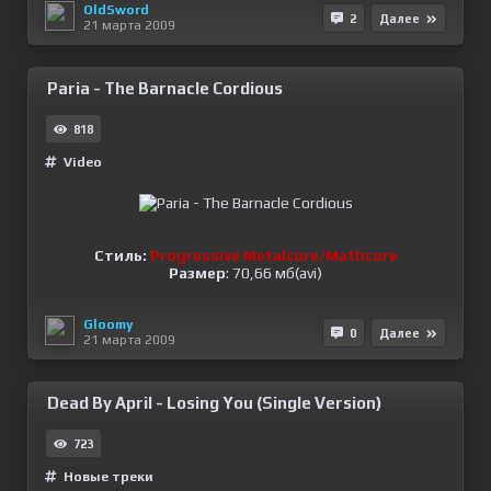
OldSword
2
Далее
21 марта 2009
Paria - The Barnacle Cordious
818
Video
Стиль:
Progressive Metalcore/Mathcore
Размер
: 70,66 мб(avi)
Gloomy
0
Далее
21 марта 2009
Dead By April - Losing You (Single Version)
723
Новые треки