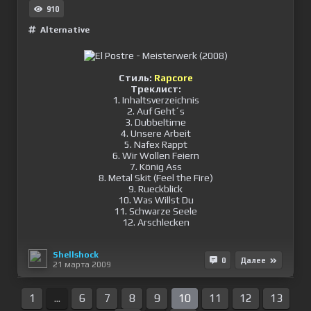
910
Alternative
Стиль:
Rapcore
Треклист:
1. Inhaltsverzeichnis
2. Auf Geht´s
3. Dubbeltime
4. Unsere Arbeit
5. Nafex Rappt
6. Wir Wollen Feiern
7. König Ass
8. Metal Skit (Feel the Fire)
9. Rueckblick
10. Was Willst Du
11. Schwarze Seele
12. Arschlecken
Shellshock
0
Далее
21 марта 2009
1
...
6
7
8
9
10
11
12
13