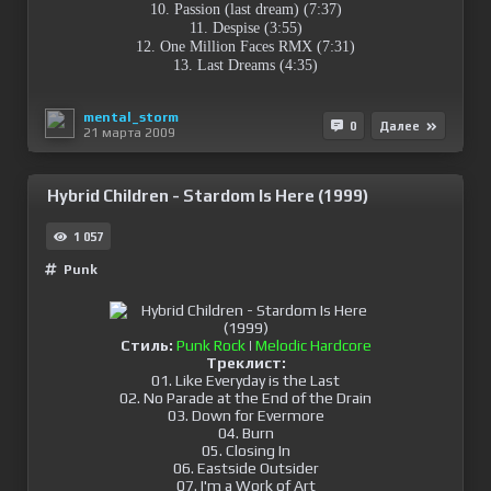
10. Passion (last dream) (7:37)
11. Despise (3:55)
12. One Million Faces RMX (7:31)
13. Last Dreams (4:35)
mental_storm
0
Далее
21 марта 2009
Hybrid Children - Stardom Is Here (1999)
1 057
Punk
Стиль:
Punk Rock
|
Melodic Hardcore
Треклист:
01. Like Everyday is the Last
02. No Parade at the End of the Drain
03. Down for Evermore
04. Burn
05. Closing In
06. Eastside Outsider
07. I'm a Work of Art