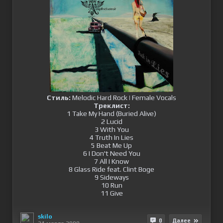
Стиль:
Melodic Hard Rock
|
Female Vocals
Треклист:
1 Take My Hand (Buried Alive)
2 Lucid
3 With You
4 Truth In Lies
5 Beat Me Up
6 I Don't Need You
7 All I Know
8 Glass Ride feat. Clint Boge
9 Sideways
10 Run
11 Give
skilo
0
Далее