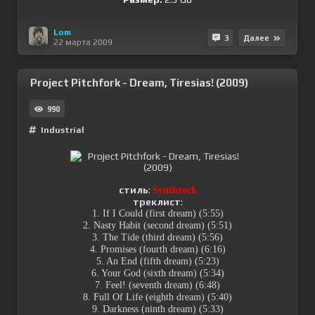
Lom
3
Далее
22 марта 2009
Project Pitchfork - Dream, Tiresias! (2009)
990
Industrial
стиль
:
Synthrock
треклист
:
1. If I Could (first dream) (5:55)
2. Nasty Habit (second dream) (5:51)
3. The Tide (third dream) (5:56)
4. Promises (fourth dream) (6:16)
5. An End (fifth dream) (5:23)
6. Your God (sixth dream) (5:34)
7. Feel! (seventh dream) (6:48)
8. Full Of Life (eighth dream) (5:40)
9. Darkness (ninth dream) (5:33)