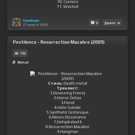
10. Corners
11. Wasted
Hawkeye
0
Далее
21 марта 2009
Pestilence - Resurrection Macabre (2009)
732
Metal
Стиль:
Death metal
Треклист:
1.Devouring Frenzy
2.Horror Detox
3.Fiend
4.Hate Suicide
5.Synthetic Grotesque
6.Neuro Dissonance
7.Dehydrated II
8.Resurrection Macabre
9.Hangman