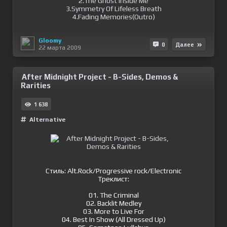
2.The Ghost Inside Me
3.Symmetry Of Lifeless Breath
4.Fading Memories(Outro)
Gloomy
0
Далее
22 марта 2009
After Midnight Project - B-Sides, Demos &
Rarities
1 638
Alternative
Стиль: Alt.Rock/Progressive rock/Electronic
Треклист:
01. The Criminal
02. Backlit Medley
03. More to Live For
04. Best In Show (All Dressed Up)