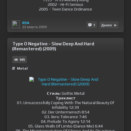
2002 - Hi-Fi Serious
2005 - Teen Dance Ordinance
RSA
1
Далее
22 марта 2009
Type O Negative - Slow Deep And Hard
(Remastered) (2009)
945
Metal
Стиль:
Gothic Metal
Треклист
01. Unsuccessfully Coping With The Natural Beauty Of
Infidelity 12:39
02. Der Untermensch 8:54
03. Xero Tolerance 7:46
04. Prelude To Agony 12:14
05. Glass Walls Of Limbo (Dance Mix) 6:44
06. The Misinterpretation Of Silence And Its Disastrous