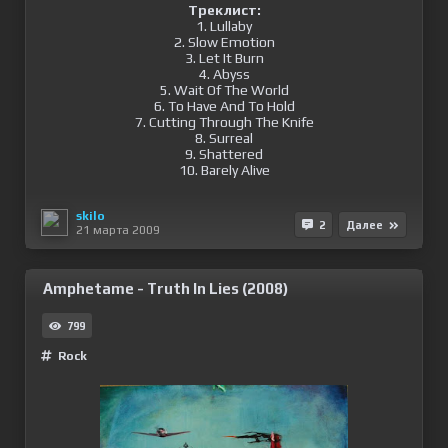
Треклист:
1. Lullaby
2. Slow Emotion
3. Let It Burn
4. Abyss
5. Wait Of The World
6. To Have And To Hold
7. Cutting Through The Knife
8. Surreal
9. Shattered
10. Barely Alive
skilo
2
Далее
21 марта 2009
Amphetame - Truth In Lies (2008)
799
Rock