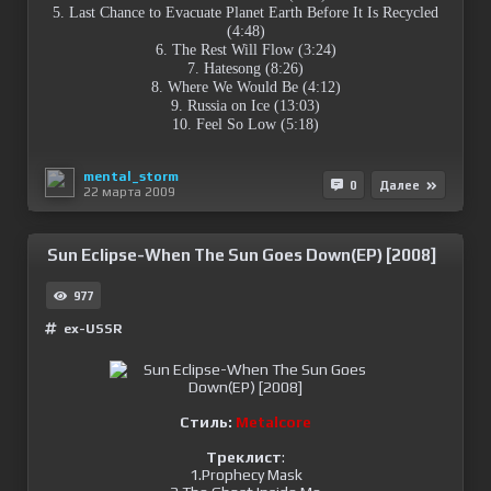
5. Last Chance to Evacuate Planet Earth Before It Is Recycled
(4:48)
6. The Rest Will Flow (3:24)
7. Hatesong (8:26)
8. Where We Would Be (4:12)
9. Russia on Ice (13:03)
10. Feel So Low (5:18)
mental_storm
0
Далее
22 марта 2009
Sun Eclipse-When The Sun Goes Down(EP) [2008]
977
ex-USSR
Cтиль:
Metalcore
Треклист
:
1.Prophecy Mask