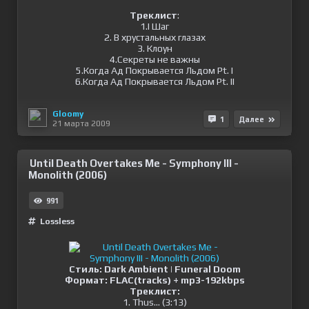
Треклист
:
1.I Шаг
2. В хрустальных глазах
3. Клоун
4.Секреты не важны
5.Когда Ад Покрывается Льдом Pt. I
6.Когда Ад Покрывается Льдом Pt. II
Gloomy
1
Далее
21 марта 2009
Until Death Overtakes Me - Symphony III -
Monolith (2006)
991
Lossless
Стиль: Dark Ambient | Funeral Doom
Формат: FLAC(tracks) + mp3-192kbps
Треклист:
1. Thus... (3:13)