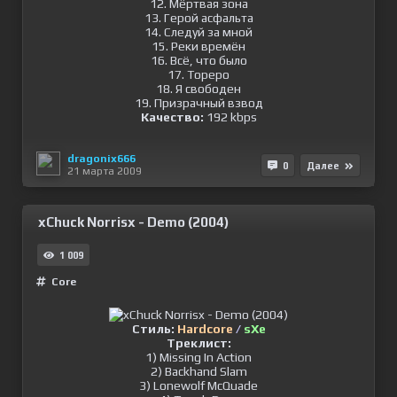
12. Мёртвая зона
13. Герой асфальта
14. Следуй за мной
15. Реки времён
16. Всё, что было
17. Тореро
18. Я свободен
19. Призрачный взвод
Качество:
192 kbps
dragonix666
0
Далее
21 марта 2009
xChuck Norrisx - Demo (2004)
1 009
Сore
Стиль:
Hardcore
/
sXe
Треклист:
1) Missing In Action
2) Backhand Slam
3) Lonewolf McQuade