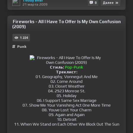
Teddy Bear
0
Далее
21 марта 2009
Fireworks - All I Have To Offer Is My Own Confusion
(2009)
1 224
Punk
Стиль:
Pop-Punk
Треклист:
01. Geography, Vonnegut And Me
02. Come Around
03. Closet Weather
04. 2923 Monroe St.
05. Holiday
06. I Support Same Sex Marriage
07. Show Me Your Vanishing Act One More Time
08. Youve Lost Your Charm
09. Again and Again
10. Detroit
11. When We Stand on Each Other We Block Out The Sun