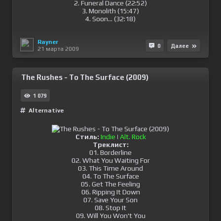
2. Funeral Dance (22:52)
3. Monolith (15:47)
4. Soon... (32:18)
Rayner
0
Далее
21 марта 2009
The Rushes - To The Surface (2009)
1 079
Alternative
Стиль:
Indie
|
Alt. Rock
Треклист:
01. Borderline
02. What You Waiting For
03. This Time Around
04. To The Surface
05. Get The Feeling
06. Ripping It Down
07. Save Your Son
08. Stop It
09. Will You Won't You