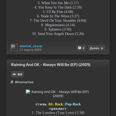
3. When You See Me (5:17)
4. You Keep In The Dark (2:59)
5. I'll Be Fine (4:08)
6. Wade In The Wires (3:27)
7. The Devil On Your Shoulder (6:04)
8. Megalomania (4:14)
9. Splinters (3:50)
10. Send Your Angels Down (5:20)
mental_storm
2
Далее
21 марта 2009
Raining And OK - Always Will Be (EP) (2009)
868
Alternative
стиль
:
|
Alt. Rock
Pop-Rock
треклист
:
1. The Loveless (True Love) (3:38)