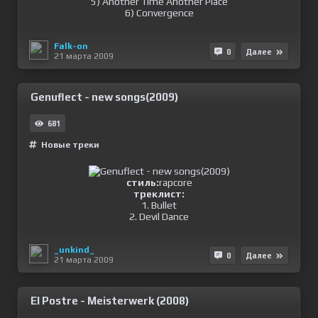
5) Another Time Another Place
6) Convergence
Falk-on
0
Далее
21 марта 2009
Genuflect - new songs(2009)
681
Новые треки
стиль:
rapcore
треклист:
1. Bullet
2. Devil Dance
_unkind_
0
Далее
21 марта 2009
El Postre - Meisterwerk (2008)