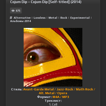
Cojum Dip – Cojum Dip [Self-titled] (2014)
675
Alternative
|
Lossless
|
Metal
|
Rock
|
Experimental
|
Альбомы 2014
Стиль:
Avant-Garde Metal / Jazz-Rock / Math Rock /
Alt. Metal / Opera
Формат:
M4A / MP3
Треклист:
1. Cell