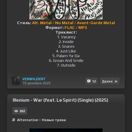
Стиль:
Alt. Metal / Nu Metal / Avant-Garde Metal
Формат:
FLAC / MP3
Треклист:
1. Vacancy
2. Inside
3. Snares
4. Just Like
5. Palam Ya-Da
6. Groan And Smile
7. Outside
VERWILDERT
12
Далее
19 декабря 2025
Illenium - War (feat. Lø Spirit) (Single) (2025)
802
Alternative
|
Новые треки