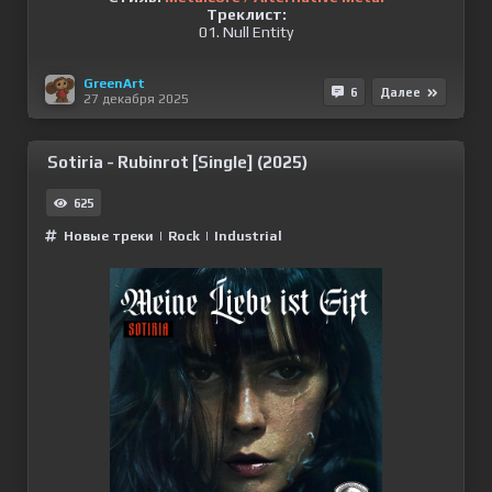
Треклист:
01. Null Entity
GreenArt
6
Далее
27 декабря 2025
Sotiria - Rubinrot [Single] (2025)
625
Новые треки
|
Rock
|
Industrial