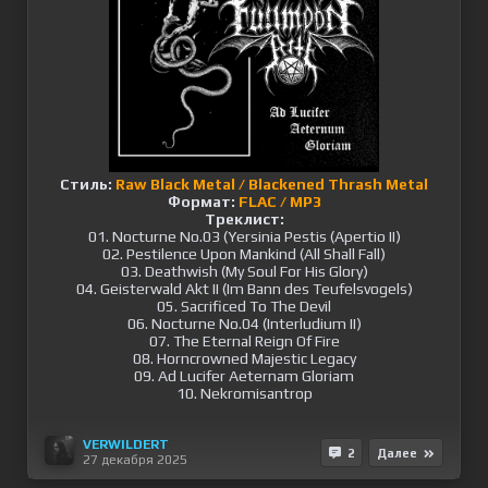
Стиль:
Raw Black Metal / Blackened Thrash Metal
Формат:
FLAC / MP3
Треклист:
01. Nocturne No.03 (Yersinia Pestis (Apertio II)
02. Pestilence Upon Mankind (All Shall Fall)
03. Deathwish (My Soul For His Glory)
04. Geisterwald Akt II (Im Bann des Teufelsvogels)
05. Sacrificed To The Devil
06. Nocturne No.04 (Interludium II)
07. The Eternal Reign Of Fire
08. Horncrowned Majestic Legacy
09. Ad Lucifer Aeternam Gloriam
10. Nekromisantrop
VERWILDERT
2
Далее
27 декабря 2025