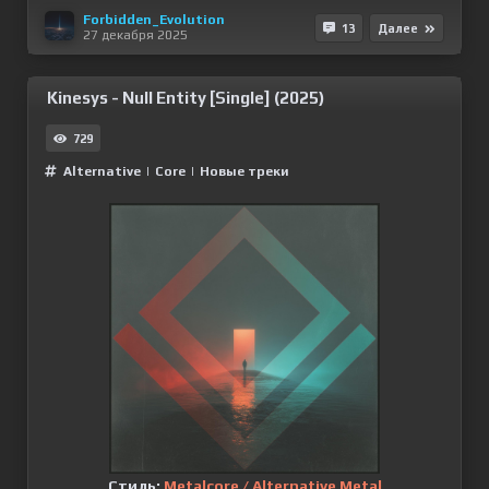
Forbidden_Evolution
13
Далее
27 декабря 2025
Kinesys - Null Entity [Single] (2025)
729
Alternative
|
Сore
|
Новые треки
Стиль:
Metalcore / Alternative Metal