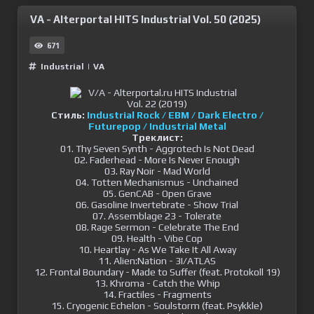
VA - Alterportal HITS Industrial Vol. 50 (2025)
671
Industrial
|
VA
Стиль:
Industrial Rock / EBM / Dark Electro /
Futurepop / Industrial Metal
Треклист:
01. Thy Seven Synth - Aggrotech Is Not Dead
02. Faderhead - More Is Never Enough
03. Ray Noir - Mad World
04. Totten Mechanismus - Unchained
05. GenCAB - Open Grave
06. Gasoline Invertebrate - Show Trial
07. Assemblage 23 - Tolerate
08. Rage Sermon - Celebrate The End
09. Health - Vibe Cop
10. Heartlay - As We Take It All Away
11. Alien:Nation - 3I/ATLAS
12. Frontal Boundary - Made to Suffer (feat. Protokoll 19)
13. Khroma - Catch the Whip
14. Fractiles - Fragments
15. Cryogenic Echelon - Soulstorm (feat. Psykkle)