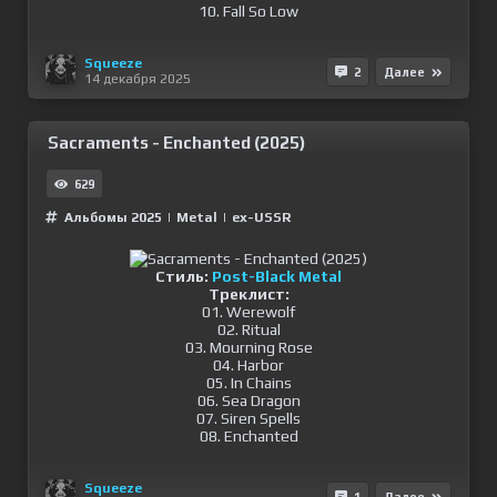
10. Fall So Low
Squeeze
2
Далее
14 декабря 2025
Sacraments - Enchanted (2025)
629
Альбомы 2025
|
Metal
|
ex-USSR
Стиль:
Post-Black Metal
Треклист:
01. Werewolf
02. Ritual
03. Mourning Rose
04. Harbor
05. In Chains
06. Sea Dragon
07. Siren Spells
08. Enchanted
Squeeze