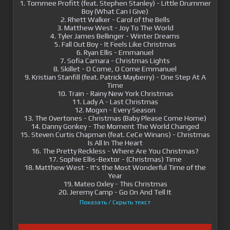
1. Tommee Profitt (feat. Stephen Stanley) - Little Drummer
Boy (What Can I Give)
2. Rhett Walker - Carol of the Bells
3. Matthew West - Joy To The World
4. Tyler James Bellinger - Winter Dreams
5. Fall Out Boy - It Feels Like Christmas
6. Ryan Ellis - Emmanuel
7. Sofia Camara - Christmas Lights
8. Skillet - O Come, O Come Emmanuel
9. Kristian Stanfill (feat. Patrick Mayberry) - One Step At A
Time
10. Train - Rainy New York Christmas
11. Lady A - Last Christmas
12. Mogxn - Every Season
13. The Overtones - Christmas (Baby Please Come Home)
14. Danny Gonkey - The Moment The World Changed
15. Steven Curtis Chapman (feat. CeCe Winans) - Christmas
Is All In The Heart
16. The Pretty Reckless - Where Are You Christmas?
17. Sophie Ellis-Bextor - (Christmas) Time
18. Matthew West - It's the Most Wonderful Time of the
Year
19. Mateo Oxley - This Christmas
20. Jeremy Camp - Go On And Tell It
Показать / Скрыть текст