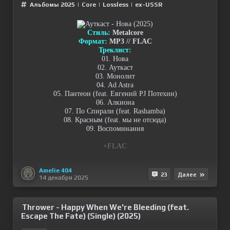
Альбомы 2025
|
Сore
|
Lossless
|
ex-USSR
Стиль:
Metalcore
Формат:
MP3 // FLAC
Треклист:
01. Нова
02. Ауткаст
03. Монолит
04. Ad Astra
05. Пантеон (feat. Евгений PJ Потехин)
06. Алкиона
07. По Спирали (feat. Rashamba)
08. Красным (feat. мы не отсюда)
09. Воспоминания
+FLAC
Amelie 404
23
Далее
14 декабря 2025
Thrower - Happy When We're Bleeding (feat.
Escape The Fate) (Single) (2025)