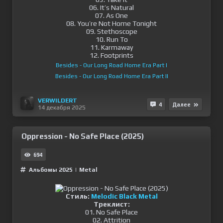
06. It’s Natural
07. As One
08. You’re Not Home Tonight
09. Stethoscope
10. Run To
11. Karmaway
12. Footprints
Besides - Our Long Road Home Era Part I
Besides - Our Long Road Home Era Part II
VERWILDERT
4
Далее
14 декабря 2025
Oppression - No Safe Place (2025)
694
Альбомы 2025
|
Metal
Стиль:
Melodic Black Metal
Треклист:
01. No Safe Place
02. Attrition