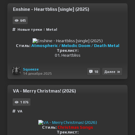
Enshine - Heartbliss [single] (2025)
645
Новые треки
|
Metal
Стиль:
Atmospheric / Melodic Doom / Death Metal
Треклист:
01. Heartbliss
Squeeze
10
Далее
14 декабря 2025
VA - Merry Christmas! (2026)
1 076
VA
Стиль:
Christmas Songs
Треклист: