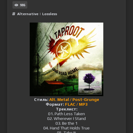
986
Alternative
|
Lossless
Стиль:
Alt. Metal / Post-Grunge
Формат:
FLAC / MP3
Треклист:
01. Path Less Taken
02. Wherever I Stand
03. Be the 1
04. Hand That Holds True
05. Take It