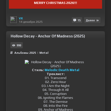
MERRY CHRISTMAS 2026!!!
VX
15
Далее
14 декабря 2025
Hollow Decay - Anchor Of Madness (2025)
990
Альбомы 2025
|
Metal
Стиль:
Melodic Death Metal
Треклист:
01. Transcend
02. Zero Hour
03. I Am the Night
04. Through It All
05. Corruption
06. Igniting the Flames
07. The Demise
08. Into the Fire
09. Anchor of Madness