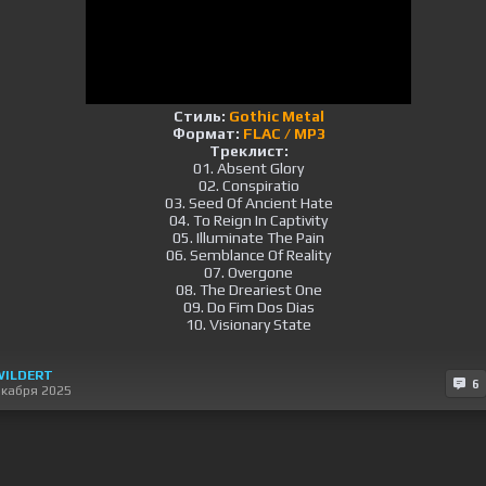
Стиль:
Gothic Metal
Формат:
FLAC / MP3
Треклист:
01. Absent Glory
02. Conspiratio
03. Seed Of Ancient Hate
04. To Reign In Captivity
05. Illuminate The Pain
06. Semblance Of Reality
07. Overgone
08. The Dreariest One
09. Do Fim Dos Dias
10. Visionary State
WILDERT
6
екабря 2025