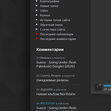
Клипографии
Новые треки
Video
Разное
История топов сайта
Обратная связь
Статистика сайта
Последние публикации
Последние комментарии
Комментарии
Иваныч
От
в новости:
Sueco - Going Under (feat.
Paledusk) (Single) (2026)
Cosmic Reaper
От
в новости:
Ожидаемые релизы
VER
28 д
digital99
От
в новости:
Новый альбом Northlane
ROCKSTAR
От
в новости:
Sueco - Going Under (feat.