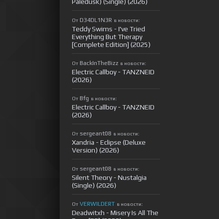
Paledusk) (Single) (2026)
D34DL1N3R
От
в новости:
Teddy Swims - I've Tried
Everything But Therapy
[Complete Edition] (2025)
BackInTheBizz
От
в новости:
Electric Callboy - TANZNEID
(2026)
Bfg
От
в новости:
Electric Callboy - TANZNEID
(2026)
sergeant08
От
в новости:
Xandria - Eclipse (Deluxe
Version) (2026)
sergeant08
От
в новости:
Silent Theory - Nustalgia
(Single) (2026)
VERWILDERT
От
в новости:
Deadwitxh - Misery Is All The