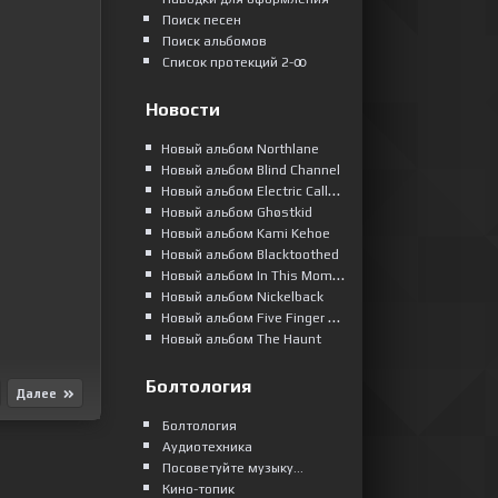
Поиск песен
Поиск альбомов
Список протекций 2-ꝏ
Новости
Новый альбом Northlane
Новый альбом Blind Channel
Новый альбом Electric Callboy
Новый альбом Ghøstkid
Новый альбом Kami Kehoe
Новый альбом Blacktoothed
Новый альбом In This Moment
Новый альбом Nickelback
Новый альбом Five Finger Death Punch
Новый альбом The Haunt
Болтология
Далее
Болтология
Аудиотехника
Посоветуйте музыку...
Кино-топик