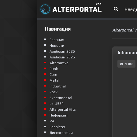
Навигация
Alterportal 
Главная
Новости
Альбомы 2026
Inhuman 
Альбомы 2025
Alternative
1 048
Punk
Сore
Metal
Industrial
Rock
Experimental
ex-USSR
Alterportal Hits
Неформат
VA
Lossless
Дискографии